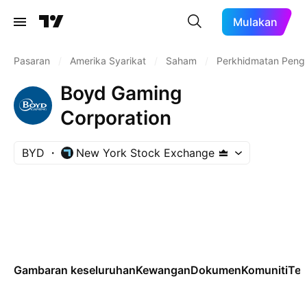
Mulakan
Pasaran
/
Amerika Syarikat
/
Saham
/
Perkhidmatan Peng
Boyd Gaming
Corporation
BYD
New York Stock Exchange
Gambaran keseluruhan
Kewangan
Dokumen
Komuniti
Tek