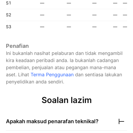
S1
—
—
—
—
—
S2
—
—
—
—
—
S3
—
—
—
—
—
Penafian
Ini bukanlah nasihat pelaburan dan tidak mengambil
kira keadaan peribadi anda. Ia bukanlah cadangan
pembelian, penjualan atau pegangan mana-mana
aset.
Lihat
Terma Penggunaan
dan sentiasa lakukan
penyelidikan anda sendiri.
Soalan lazim
Apakah maksud penarafan teknikal?