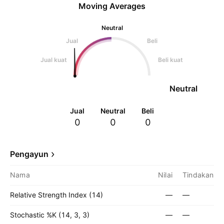
Moving Averages
Neutral
Jual
Beli
Jual kuat
Beli kuat
Neutral
Jual
Neutral
Beli
0
0
0
Pengayun
Nama
Nilai
Tindakan
Relative Strength Index (14)
—
—
Stochastic %K (14, 3, 3)
—
—