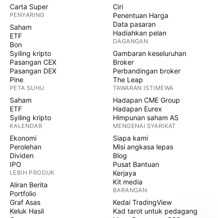
Carta Super
Ciri
PENYARING
Penentuan Harga
Data pasaran
Saham
Hadiahkan pelan
ETF
DAGANGAN
Bon
Syiling kripto
Gambaran keseluruhan
Pasangan CEX
Broker
Pasangan DEX
Perbandingan broker
Pine
The Leap
PETA SUHU
TAWARAN ISTIMEWA
Saham
Hadapan CME Group
ETF
Hadapan Eurex
Syiling kripto
Himpunan saham AS
KALENDAR
MENGENAI SYARIKAT
Ekonomi
Siapa kami
Perolehan
Misi angkasa lepas
Dividen
Blog
IPO
Pusat Bantuan
LEBIH PRODUK
Kerjaya
Kit media
Aliran Berita
BARANGAN
Portfolio
Graf Asas
Kedai TradingView
Keluk Hasil
Kad tarot untuk pedagang