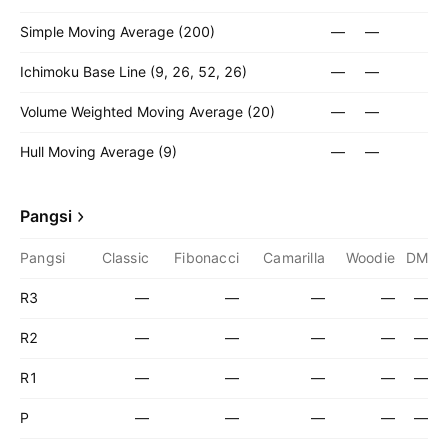
Simple Moving Average (200)
—
—
Ichimoku Base Line (9, 26, 52, 26)
—
—
Volume Weighted Moving Average (20)
—
—
Hull Moving Average (9)
—
—
Pangsi
Pangsi
Classic
Fibonacci
Camarilla
Woodie
DM
R3
—
—
—
—
—
R2
—
—
—
—
—
R1
—
—
—
—
—
P
—
—
—
—
—