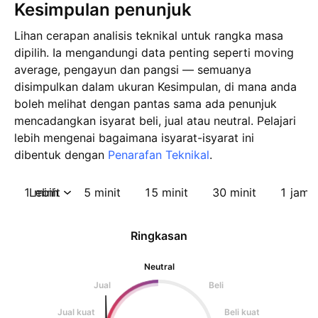
Kesimpulan penunjuk
Lihan cerapan analisis teknikal untuk rangka masa
dipilih. Ia mengandungi data penting seperti moving
average, pengayun dan pangsi — semuanya
disimpulkan dalam ukuran Kesimpulan, di mana anda
boleh melihat dengan pantas sama ada penunjuk
mencadangkan isyarat beli, jual atau neutral. Pelajari
lebih mengenai bagaimana isyarat-isyarat ini
dibentuk dengan
Penarafan Teknikal
.
1 minit
Lebih
5 minit
15 minit
30 minit
1 jam
Ringkasan
Neutral
Jual
Beli
Jual kuat
Beli kuat