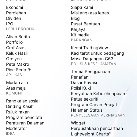
Ekonomi
Siapa kami
Perolehan
Misi angkasa lepas
Dividen
Blog
IPO
Pusat Bantuan
LEBIH PRODUK
Kerjaya
Kit media
Aliran Berita
BARANGAN
Portfolio
Graf Asas
Kedai TradingView
Keluk Hasil
Kad tarot untuk pedagang
Opsyen
Masa Dagangan C63
Peta Makro
POLISI & KESELAMATAN
Pine Script®
Terma Penggunaan
APLIKASI
Penafian
Mudah alih
Dasar Privasi
Atas meja
Polisi Kuki
KOMUNITI
Kenyataan Kebolehcapaian
Petua sekuriti
Rangkaian sosial
Program Carian Pepijat
Dinding Kasih
Halaman Status
Rujuk rakan
PENYELESAIAN PERNIAGAAN
Program pencipta
Peraturan Dalaman
Widget
Moderator
Perpustakaan pencartaan
IDEA
Lightweight Charts™