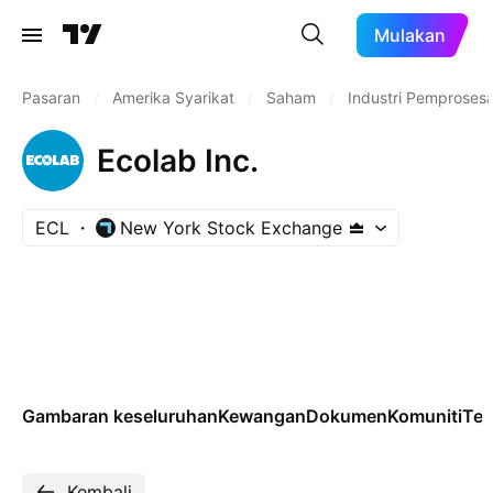
Mulakan
Pasaran
/
Amerika Syarikat
/
Saham
/
Industri Pemproses
Ecolab Inc.
ECL
New York Stock Exchange
Gambaran keseluruhan
Kewangan
Dokumen
Komuniti
Tek
Kembali