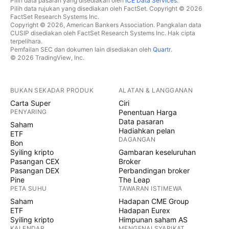
Pilih data pasaran yang disediakan oleh
ICE Data Services
.
Pilih data rujukan yang disediakan oleh FactSet. Copyright © 2026
FactSet Research Systems Inc.
Copyright © 2026, American Bankers Association. Pangkalan data
CUSIP disediakan oleh FactSet Research Systems Inc. Hak cipta
terpelihara.
Pemfailan SEC dan dokumen lain disediakan oleh
Quartr
.
© 2026 TradingView, Inc.
BUKAN SEKADAR PRODUK
ALATAN & LANGGANAN
Carta Super
Ciri
PENYARING
Penentuan Harga
Data pasaran
Saham
Hadiahkan pelan
ETF
DAGANGAN
Bon
Syiling kripto
Gambaran keseluruhan
Pasangan CEX
Broker
Pasangan DEX
Perbandingan broker
Pine
The Leap
PETA SUHU
TAWARAN ISTIMEWA
Saham
Hadapan CME Group
ETF
Hadapan Eurex
Syiling kripto
Himpunan saham AS
KALENDAR
MENGENAI SYARIKAT