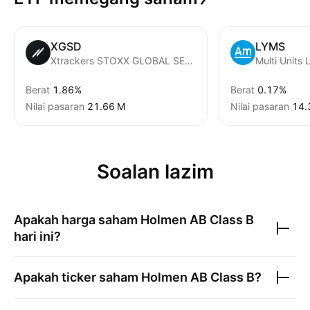
XGSD
LYMS
Xtrackers STOXX GLOBAL SELECT DIVIDEND 100 SWAP UCITS ETF Distribution 1D
Berat
1.86%
Berat
0.17%
Nilai pasaran
‪21.66 M‬
Nilai pasaran
‪14.
Soalan lazim
Apakah harga saham
Holmen AB Class B
hari ini?
Apakah ticker saham
Holmen AB Class B
?