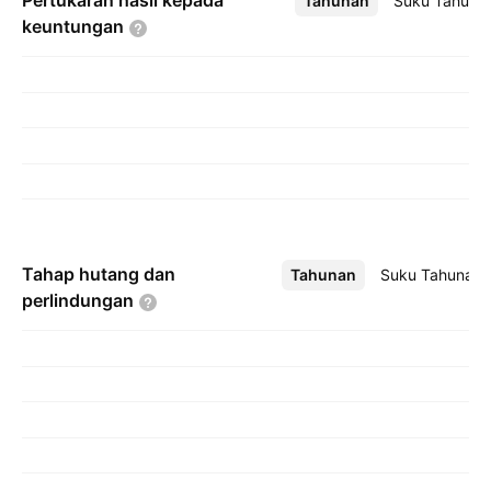
Pertukaran hasil kepada
Tahunan
Lebih
Suku Tahuna
keuntungan
Tahap hutang dan
Tahunan
Lebih
Suku Tahunan
perlindungan