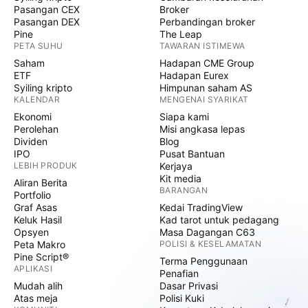
Pasangan CEX
Broker
Pasangan DEX
Perbandingan broker
Pine
The Leap
PETA SUHU
TAWARAN ISTIMEWA
Saham
Hadapan CME Group
ETF
Hadapan Eurex
Syiling kripto
Himpunan saham AS
KALENDAR
MENGENAI SYARIKAT
Ekonomi
Siapa kami
Perolehan
Misi angkasa lepas
Dividen
Blog
IPO
Pusat Bantuan
LEBIH PRODUK
Kerjaya
Kit media
Aliran Berita
BARANGAN
Portfolio
Graf Asas
Kedai TradingView
Keluk Hasil
Kad tarot untuk pedagang
Opsyen
Masa Dagangan C63
Peta Makro
POLISI & KESELAMATAN
Pine Script®
Terma Penggunaan
APLIKASI
Penafian
Mudah alih
Dasar Privasi
Atas meja
Polisi Kuki