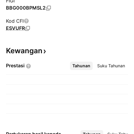
FIGI
BBG000BPMSL2
Kod CFI
ESVUFR
Kewangan
Prestasi
Tahunan
Lebih
Suku Tahunan