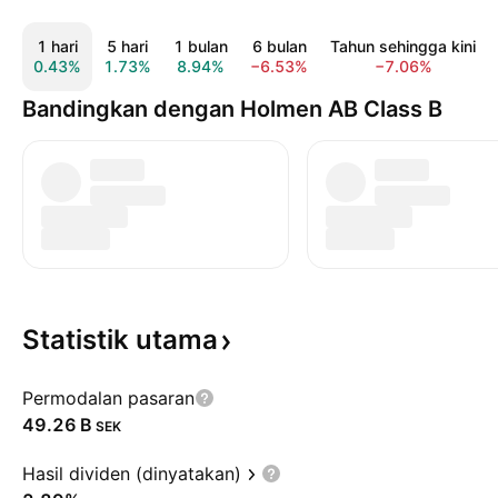
1 hari
5 hari
1 bulan
6 bulan
Tahun sehingga kini
0.43%
1.73%
8.94%
−6.53%
−7.06%
Bandingkan dengan Holmen AB Class B
Statistik
utama
Permodalan pasaran
‪49.26 B‬
SEK
Hasil dividen (dinyatakan)