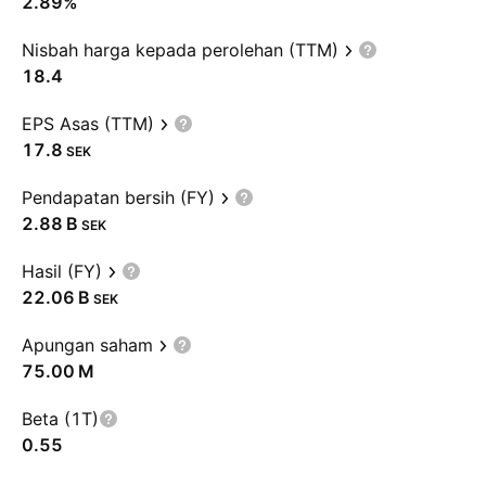
2.89%
Nisbah harga kepada perolehan (TTM)
18.4
EPS Asas (TTM)
17.8
SEK
Pendapatan bersih (FY)
‪2.88 B‬
SEK
Hasil (FY)
‪22.06 B‬
SEK
Apungan saham
‪75.00 M‬
Beta (1T)
0.55