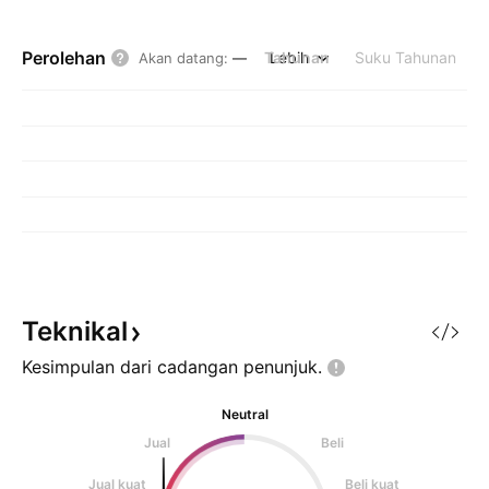
Perolehan
Tahunan
Lebih
Suku Tahunan
Akan datang
:
—
Teknikal
Kesimpulan dari cadangan
penunjuk.
Neutral
Jual
Beli
Jual kuat
Beli kuat