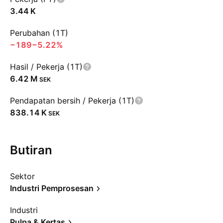
‪3.44 K‬
Perubahan (1T)
−189
−5.22%
Hasil / Pekerja (1T)
‪6.42 M‬
SEK
Pendapatan bersih / Pekerja (1T)
‪838.14 K‬
SEK
Butiran
Sektor
Industri Pemprosesan
Industri
Pulpa & Kertas