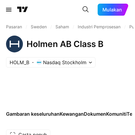
Mulakan
Pasaran
/
Sweden
/
Saham
/
Industri Pemprosesan
/
Pu
Holmen AB Class B
HOLM_B
Nasdaq Stockholm
Gambaran keseluruhan
Kewangan
Dokumen
Komuniti
Tek
Carta penuh