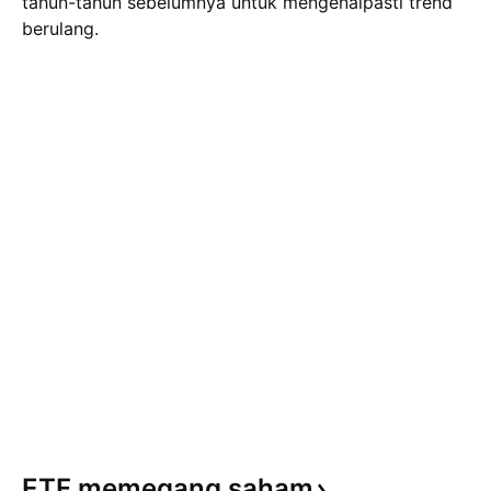
tahun-tahun sebelumnya untuk mengenalpasti trend
berulang.
ETF memegang
saham