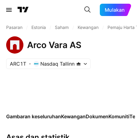
Mulakan
Pasaran
/
Estonia
/
Saham
/
Kewangan
/
Pemaju Harta 
Arco Vara AS
ARC1T
Nasdaq Tallinn
Gambaran keseluruhan
Kewangan
Dokumen
Komuniti
Tek
Asas dan statistik