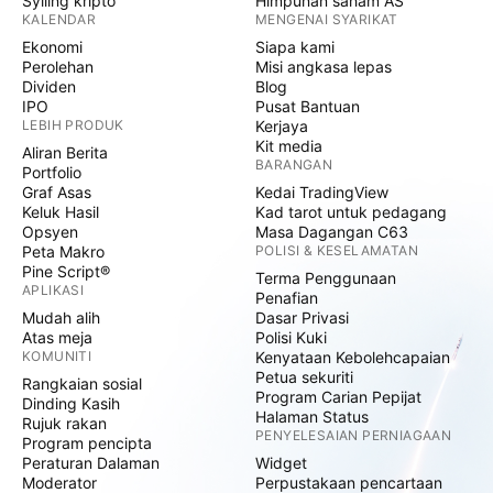
Syiling kripto
Himpunan saham AS
KALENDAR
MENGENAI SYARIKAT
Ekonomi
Siapa kami
Perolehan
Misi angkasa lepas
Dividen
Blog
IPO
Pusat Bantuan
LEBIH PRODUK
Kerjaya
Kit media
Aliran Berita
BARANGAN
Portfolio
Graf Asas
Kedai TradingView
Keluk Hasil
Kad tarot untuk pedagang
Opsyen
Masa Dagangan C63
Peta Makro
POLISI & KESELAMATAN
Pine Script®
Terma Penggunaan
APLIKASI
Penafian
Mudah alih
Dasar Privasi
Atas meja
Polisi Kuki
KOMUNITI
Kenyataan Kebolehcapaian
Petua sekuriti
Rangkaian sosial
Program Carian Pepijat
Dinding Kasih
Halaman Status
Rujuk rakan
PENYELESAIAN PERNIAGAAN
Program pencipta
Peraturan Dalaman
Widget
Moderator
Perpustakaan pencartaan