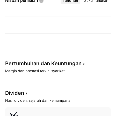
Nisbah
penilaian
Tahunan
Lebih
Suku Tahunan
Pertumbuhan dan
Keuntungan
Margin dan prestasi terkini syarikat
Dividen
Hasil dividen, sejarah dan kemampanan