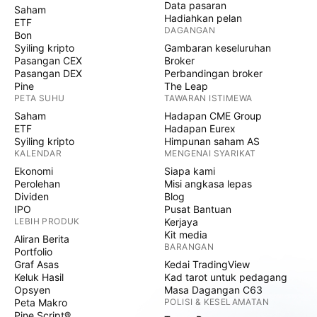
Data pasaran
Saham
Hadiahkan pelan
ETF
DAGANGAN
Bon
Syiling kripto
Gambaran keseluruhan
Pasangan CEX
Broker
Pasangan DEX
Perbandingan broker
Pine
The Leap
PETA SUHU
TAWARAN ISTIMEWA
Saham
Hadapan CME Group
ETF
Hadapan Eurex
Syiling kripto
Himpunan saham AS
KALENDAR
MENGENAI SYARIKAT
Ekonomi
Siapa kami
Perolehan
Misi angkasa lepas
Dividen
Blog
IPO
Pusat Bantuan
LEBIH PRODUK
Kerjaya
Kit media
Aliran Berita
BARANGAN
Portfolio
Graf Asas
Kedai TradingView
Keluk Hasil
Kad tarot untuk pedagang
Opsyen
Masa Dagangan C63
Peta Makro
POLISI & KESELAMATAN
Pine Script®