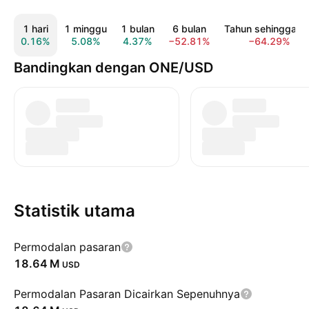
1 hari
1 minggu
1 bulan
6 bulan
Tahun sehingga ki
0.16%
5.08%
4.37%
−52.81%
−64.29%
Bandingkan dengan ONE/USD
Statistik utama
Permodalan pasaran
‪18.64 M‬
USD
Permodalan Pasaran Dicairkan Sepenuhnya