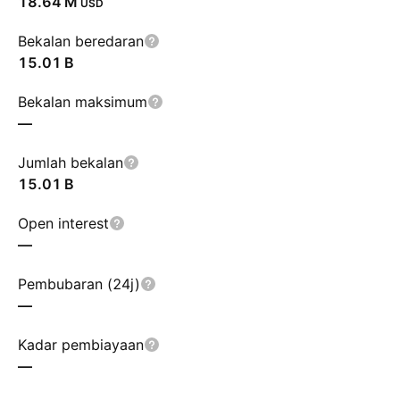
‪18.64 M‬
USD
Bekalan beredaran
‪15.01 B‬
Bekalan maksimum
—
Jumlah bekalan
‪15.01 B‬
Open interest
—
Pembubaran (24j)
—
Kadar pembiayaan
—