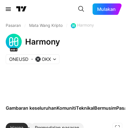
Mulakan
Harmony
Pasaran
/
Mata Wang Kripto
/
Harmony
#691
ONEUSD
OKX
Gambaran keseluruhan
Komuniti
Teknikal
Bermusim
Pasa
Harga
Lebih
Permodalan pasaran