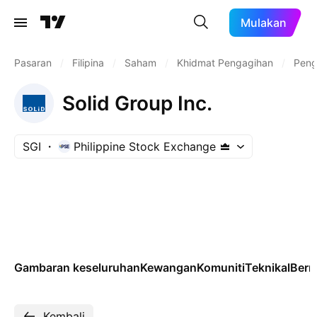
Mulakan
Pasaran
/
Filipina
/
Saham
/
Khidmat Pengagihan
/
Peng
Solid Group Inc.
SGI
Philippine Stock Exchange
Gambaran keseluruhan
Kewangan
Komuniti
Teknikal
Ber
Kembali