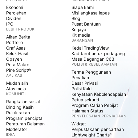
Ekonomi
Siapa kami
Perolehan
Misi angkasa lepas
Dividen
Blog
IPO
Pusat Bantuan
LEBIH PRODUK
Kerjaya
Kit media
Aliran Berita
BARANGAN
Portfolio
Graf Asas
Kedai TradingView
Keluk Hasil
Kad tarot untuk pedagang
Opsyen
Masa Dagangan C63
Peta Makro
POLISI & KESELAMATAN
Pine Script®
Terma Penggunaan
APLIKASI
Penafian
Mudah alih
Dasar Privasi
Atas meja
Polisi Kuki
KOMUNITI
Kenyataan Kebolehcapaian
Petua sekuriti
Rangkaian sosial
Program Carian Pepijat
Dinding Kasih
Halaman Status
Rujuk rakan
PENYELESAIAN PERNIAGAAN
Program pencipta
Peraturan Dalaman
Widget
Moderator
Perpustakaan pencartaan
IDEA
Lightweight Charts™