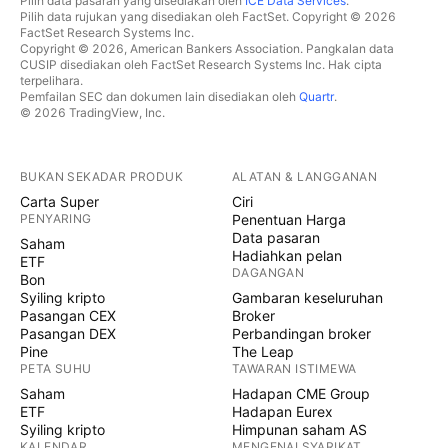
Pilih data pasaran yang disediakan oleh
ICE Data Services
.
Pilih data rujukan yang disediakan oleh FactSet. Copyright © 2026
FactSet Research Systems Inc.
Copyright © 2026, American Bankers Association. Pangkalan data
CUSIP disediakan oleh FactSet Research Systems Inc. Hak cipta
terpelihara.
Pemfailan SEC dan dokumen lain disediakan oleh
Quartr
.
© 2026 TradingView, Inc.
BUKAN SEKADAR PRODUK
ALATAN & LANGGANAN
Carta Super
Ciri
PENYARING
Penentuan Harga
Data pasaran
Saham
Hadiahkan pelan
ETF
DAGANGAN
Bon
Syiling kripto
Gambaran keseluruhan
Pasangan CEX
Broker
Pasangan DEX
Perbandingan broker
Pine
The Leap
PETA SUHU
TAWARAN ISTIMEWA
Saham
Hadapan CME Group
ETF
Hadapan Eurex
Syiling kripto
Himpunan saham AS
KALENDAR
MENGENAI SYARIKAT