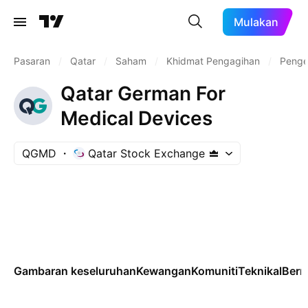
Mulakan
Pasaran
/
Qatar
/
Saham
/
Khidmat Pengagihan
/
Penge
Qatar German For
Medical Devices
QGMD
Qatar Stock Exchange
Gambaran keseluruhan
Kewangan
Komuniti
Teknikal
Ber