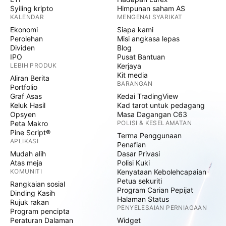
Syiling kripto
Himpunan saham AS
KALENDAR
MENGENAI SYARIKAT
Ekonomi
Siapa kami
Perolehan
Misi angkasa lepas
Dividen
Blog
IPO
Pusat Bantuan
LEBIH PRODUK
Kerjaya
Kit media
Aliran Berita
BARANGAN
Portfolio
Graf Asas
Kedai TradingView
Keluk Hasil
Kad tarot untuk pedagang
Opsyen
Masa Dagangan C63
Peta Makro
POLISI & KESELAMATAN
Pine Script®
Terma Penggunaan
APLIKASI
Penafian
Mudah alih
Dasar Privasi
Atas meja
Polisi Kuki
KOMUNITI
Kenyataan Kebolehcapaian
Petua sekuriti
Rangkaian sosial
Program Carian Pepijat
Dinding Kasih
Halaman Status
Rujuk rakan
PENYELESAIAN PERNIAGAAN
Program pencipta
Peraturan Dalaman
Widget