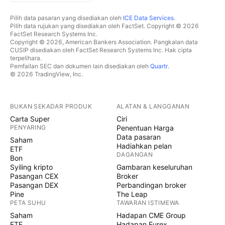
Pilih data pasaran yang disediakan oleh
ICE Data Services
.
Pilih data rujukan yang disediakan oleh FactSet. Copyright © 2026
FactSet Research Systems Inc.
Copyright © 2026, American Bankers Association. Pangkalan data
CUSIP disediakan oleh FactSet Research Systems Inc. Hak cipta
terpelihara.
Pemfailan SEC dan dokumen lain disediakan oleh
Quartr
.
© 2026 TradingView, Inc.
BUKAN SEKADAR PRODUK
ALATAN & LANGGANAN
Carta Super
Ciri
PENYARING
Penentuan Harga
Data pasaran
Saham
Hadiahkan pelan
ETF
DAGANGAN
Bon
Syiling kripto
Gambaran keseluruhan
Pasangan CEX
Broker
Pasangan DEX
Perbandingan broker
Pine
The Leap
PETA SUHU
TAWARAN ISTIMEWA
Saham
Hadapan CME Group
ETF
Hadapan Eurex