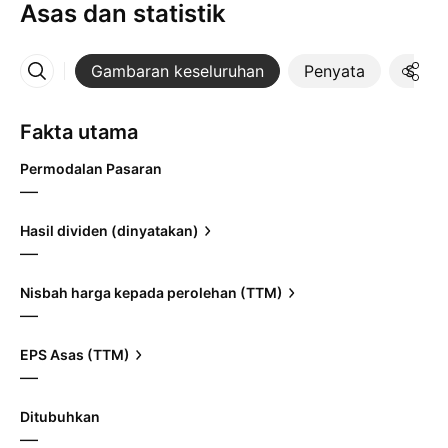
Asas dan statistik
Gambaran keseluruhan
Penyata
Statis
Lebih
Fakta utama
Permodalan Pasaran
—
Hasil dividen (dinyatakan)
—
Nisbah harga kepada perolehan (TTM)
—
EPS Asas (TTM)
—
Ditubuhkan
—