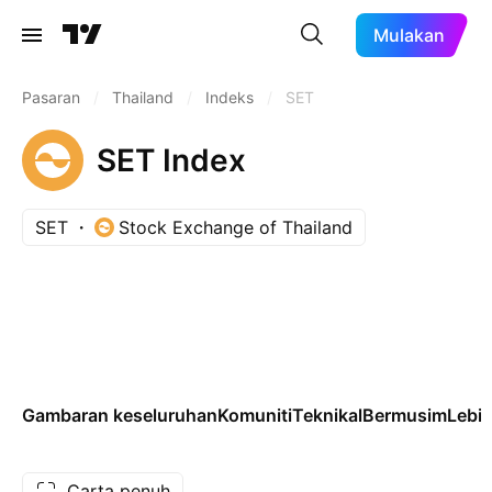
Mulakan
Pasaran
/
Thailand
/
Indeks
/
SET
SET Index
SET
Stock Exchange of Thailand
Gambaran keseluruhan
Komuniti
Teknikal
Bermusim
Lebi
Carta penuh