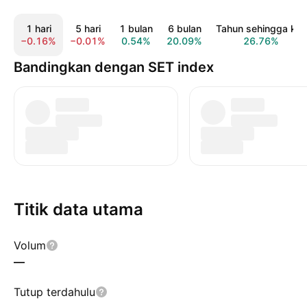
1 hari
5 hari
1 bulan
6 bulan
Tahun sehingga kini
−0.16%
−0.01%
0.54%
20.09%
26.76%
Bandingkan dengan SET index
Titik data utama
Volum
—
Tutup terdahulu