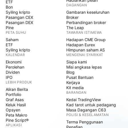
Hadiahkan pelan
ETF
DAGANGAN
Bon
Syiling kripto
Gambaran keseluruhan
Pasangan CEX
Broker
Pasangan DEX
Perbandingan broker
Pine
The Leap
PETA SUHU
TAWARAN ISTIMEWA
Saham
Hadapan CME Group
ETF
Hadapan Eurex
Syiling kripto
Himpunan saham AS
KALENDAR
MENGENAI SYARIKAT
Ekonomi
Siapa kami
Perolehan
Misi angkasa lepas
Dividen
Blog
IPO
Pusat Bantuan
LEBIH PRODUK
Kerjaya
Kit media
Aliran Berita
BARANGAN
Portfolio
Graf Asas
Kedai TradingView
Keluk Hasil
Kad tarot untuk pedagang
Opsyen
Masa Dagangan C63
Peta Makro
POLISI & KESELAMATAN
Pine Script®
Terma Penggunaan
APLIKASI
Penafian