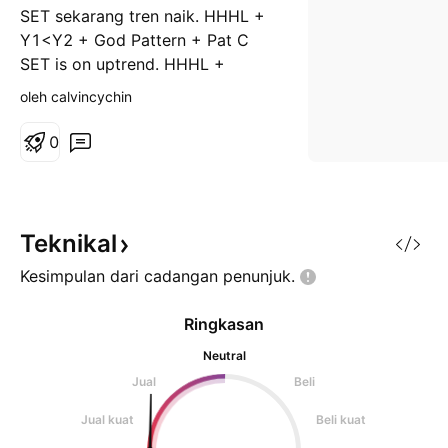
SET sekarang tren naik. HHHL +
Y1<Y2 + God Pattern + Pat C
SET is on uptrend. HHHL +
Y1<Y2 + God Pattern + Pat C
oleh calvincychin
#ARTTpick
0
Teknikal
Kesimpulan dari cadangan
penunjuk.
Ringkasan
Neutral
Jual
Beli
Jual kuat
Beli kuat