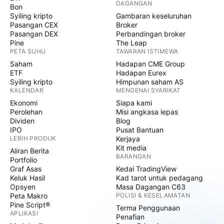
DAGANGAN
Bon
Syiling kripto
Gambaran keseluruhan
Pasangan CEX
Broker
Pasangan DEX
Perbandingan broker
Pine
The Leap
PETA SUHU
TAWARAN ISTIMEWA
Saham
Hadapan CME Group
ETF
Hadapan Eurex
Syiling kripto
Himpunan saham AS
KALENDAR
MENGENAI SYARIKAT
Ekonomi
Siapa kami
Perolehan
Misi angkasa lepas
Dividen
Blog
IPO
Pusat Bantuan
LEBIH PRODUK
Kerjaya
Kit media
Aliran Berita
BARANGAN
Portfolio
Graf Asas
Kedai TradingView
Keluk Hasil
Kad tarot untuk pedagang
Opsyen
Masa Dagangan C63
Peta Makro
POLISI & KESELAMATAN
Pine Script®
Terma Penggunaan
APLIKASI
Penafian