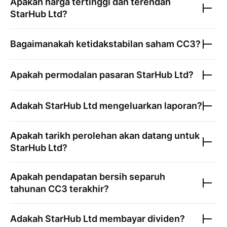
Apakah harga tertinggi dan terendah
StarHub Ltd
?
Bagaimanakah ketidakstabilan saham
CC3
?
Apakah permodalan pasaran
StarHub Ltd
?
Adakah
StarHub Ltd
mengeluarkan laporan?
Apakah tarikh perolehan akan datang untuk
StarHub Ltd
?
Apakah pendapatan bersih separuh
tahunan
CC3
terakhir?
Adakah
StarHub Ltd
membayar dividen?