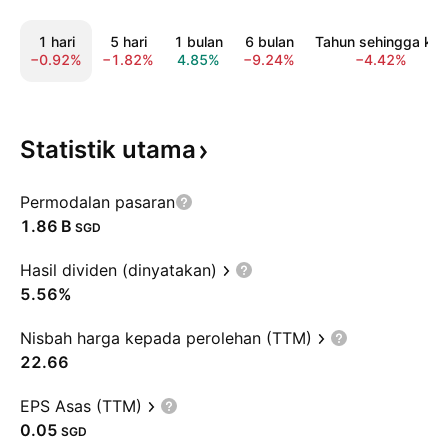
1 hari
5 hari
1 bulan
6 bulan
Tahun sehingga kini
−0.92%
−1.82%
4.85%
−9.24%
−4.42%
Statistik
utama
Permodalan pasaran
‪1.86 B‬
SGD
Hasil dividen (dinyatakan)
5.56%
Nisbah harga kepada perolehan (TTM)
22.66
EPS Asas (TTM)
0.05
SGD