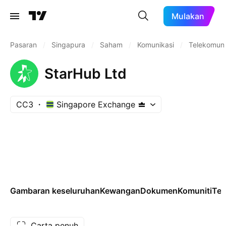
Mulakan
Pasaran
/
Singapura
/
Saham
/
Komunikasi
/
Telekomuni
StarHub Ltd
CC3
Singapore Exchange
Gambaran keseluruhan
Kewangan
Dokumen
Komuniti
Tek
Carta penuh