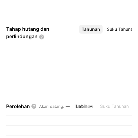
Tahap hutang dan
Tahunan
Lebih
Suku Tahunan
perlindungan
Perolehan
Tahunan
Lebih
Suku Tahunan
Akan datang
:
—