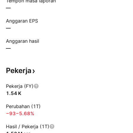
Tempoh masa laporan
—
Anggaran EPS
—
Anggaran hasil
—
Pekerja
Pekerja (FY)
‪1.54 K‬
Perubahan (1T)
−93
−5.68%
Hasil / Pekerja (1T)