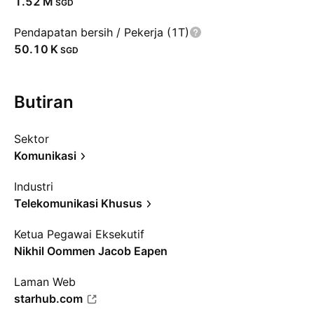
‪1.52 M‬
SGD
Pendapatan bersih / Pekerja (1T)
‪50.10 K‬
SGD
Butiran
Sektor
Komunikasi
Industri
Telekomunikasi Khusus
Ketua Pegawai Eksekutif
Nikhil Oommen Jacob Eapen
Laman Web
starhub.com