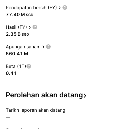
Pendapatan bersih (FY)
‪77.40 M‬
SGD
Hasil (FY)
‪2.35 B‬
SGD
Apungan saham
‪560.41 M‬
Beta (1T)
0.41
Perolehan akan
datang
Tarikh laporan akan datang
—