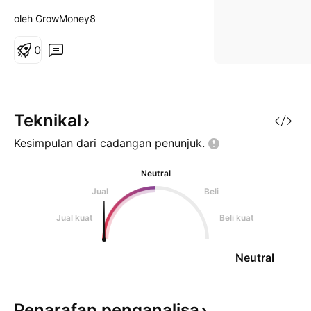
oleh GrowMoney8
0
Teknikal
Kesimpulan dari cadangan
penunjuk.
Neutral
Jual
Beli
Jual kuat
Beli kuat
Neutral
Penarafan
penganalisa