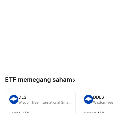
ETF memegang
saham
DLS
DDLS
WisdomTree International SmallCap Dividend Fund
Berat
0.15%
Berat
0.15%