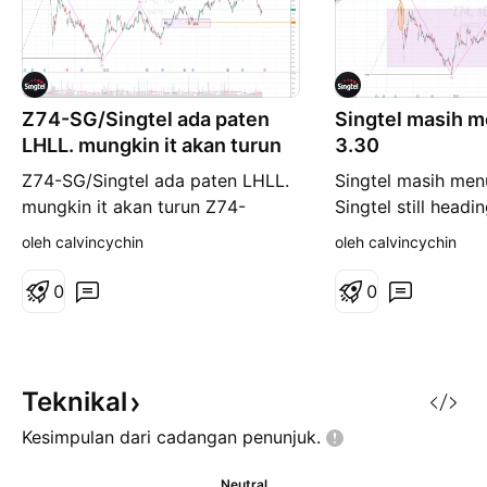
Z74-SG/Singtel ada paten
Singtel masih m
LHLL. mungkin it akan turun
3.30
Z74-SG/Singtel ada paten LHLL.
Singtel masih men
mungkin it akan turun Z74-
Singtel still headi
SG/Singtel froms LHLL. maybe it
#ARTTpick #Kebay
oleh calvincychin
oleh calvincychin
will drop #ARTTpick
#KebayaTrader
0
0
Teknikal
Kesimpulan dari cadangan
penunjuk.
Neutral