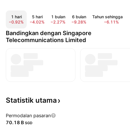
1 hari
5 hari
1 bulan
6 bulan
Tahun sehingga kin
−0.92%
−4.02%
−2.27%
−9.28%
−6.11%
Bandingkan dengan Singapore
Telecommunications Limited
Statistik
utama
Permodalan pasaran
‪70.18 B‬
SGD