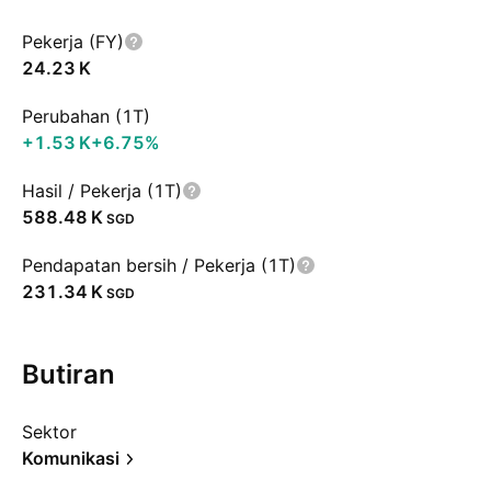
Pekerja (FY)
‪24.23 K‬
Perubahan (1T)
‪+1.53 K‬
+6.75%
Hasil / Pekerja (1T)
‪588.48 K‬
SGD
Pendapatan bersih / Pekerja (1T)
‪231.34 K‬
SGD
Butiran
Sektor
Komunikasi