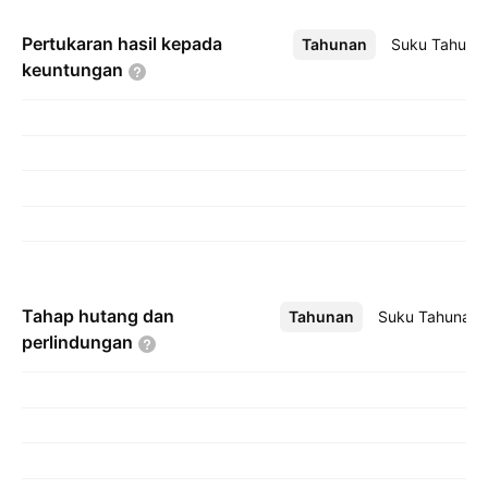
Pertukaran hasil kepada
Tahunan
Lebih
Suku Tahuna
keuntungan
Tahap hutang dan
Tahunan
Lebih
Suku Tahunan
perlindungan