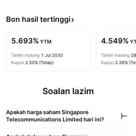
Bon hasil
tertinggi
5.693%
4.549%
YTM
Y
Tarikh matang
1 Jul 2030
Tarikh matang
28
Kupon
2.50% (Tetap)
Kupon
2.38% (Te
Soalan lazim
Apakah harga saham
Singapore
Telecommunications Limited
hari ini?