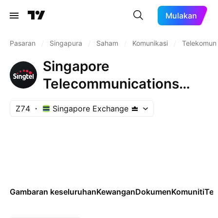
Mulakan
Pasaran
/
Singapura
/
Saham
/
Komunikasi
/
Telekomuni
Singapore
Telecommunications
Limited
Z74
Singapore Exchange
Gambaran keseluruhan
Kewangan
Dokumen
Komuniti
Tek