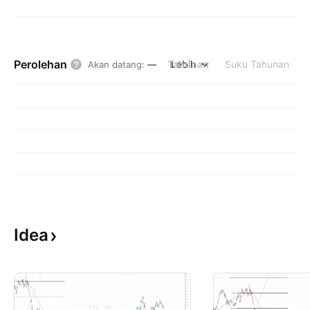
Perolehan
Tahunan
Lebih
Suku Tahunan
Akan datang
:
—
Idea