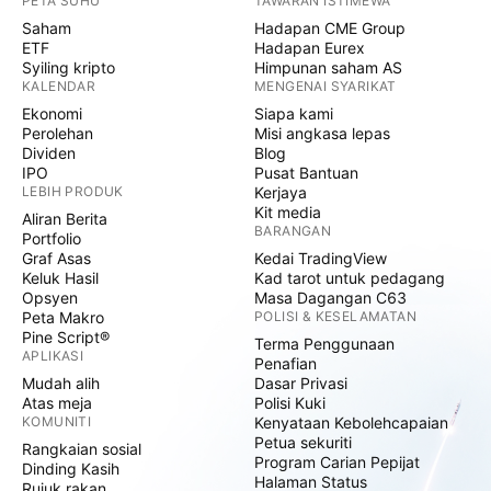
PETA SUHU
TAWARAN ISTIMEWA
Saham
Hadapan CME Group
ETF
Hadapan Eurex
Syiling kripto
Himpunan saham AS
KALENDAR
MENGENAI SYARIKAT
Ekonomi
Siapa kami
Perolehan
Misi angkasa lepas
Dividen
Blog
IPO
Pusat Bantuan
LEBIH PRODUK
Kerjaya
Kit media
Aliran Berita
BARANGAN
Portfolio
Graf Asas
Kedai TradingView
Keluk Hasil
Kad tarot untuk pedagang
Opsyen
Masa Dagangan C63
Peta Makro
POLISI & KESELAMATAN
Pine Script®
Terma Penggunaan
APLIKASI
Penafian
Mudah alih
Dasar Privasi
Atas meja
Polisi Kuki
KOMUNITI
Kenyataan Kebolehcapaian
Petua sekuriti
Rangkaian sosial
Program Carian Pepijat
Dinding Kasih
Halaman Status
Rujuk rakan