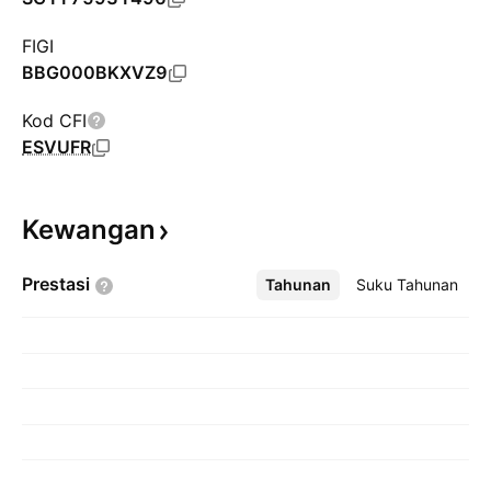
FIGI
BBG000BKXVZ9
Kod CFI
ESVUFR
Kewangan
Prestasi
Tahunan
Lebih
Suku Tahunan