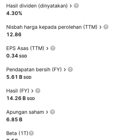
Hasil dividen (dinyatakan)
4.30%
Nisbah harga kepada perolehan (TTM)
12.86
EPS Asas (TTM)
0.34
SGD
Pendapatan bersih (FY)
‪5.61 B‬
SGD
Hasil (FY)
‪14.26 B‬
SGD
Apungan saham
‪6.85 B‬
Beta (1T)