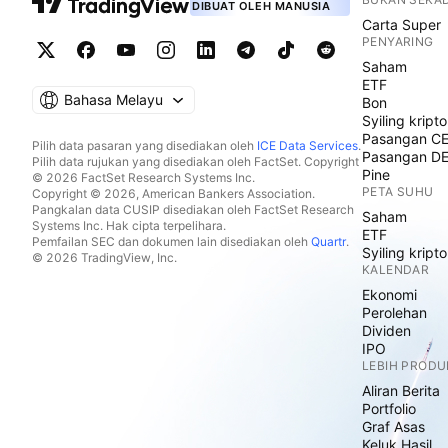
DIBUAT OLEH MANUSIA
Carta Super
PENYARING
Saham
ETF
Bahasa Melayu
Bon
Syiling kripto
Pasangan C
Pilih data pasaran yang disediakan oleh
ICE Data Services
.
Pasangan D
Pilih data rujukan yang disediakan oleh FactSet. Copyright
Pine
© 2026 FactSet Research Systems Inc.
PETA SUHU
Copyright © 2026, American Bankers Association.
Pangkalan data CUSIP disediakan oleh FactSet Research
Saham
Systems Inc. Hak cipta terpelihara.
ETF
Pemfailan SEC dan dokumen lain disediakan oleh
Quartr
.
Syiling kripto
© 2026 TradingView, Inc.
KALENDAR
Ekonomi
Perolehan
Dividen
IPO
LEBIH PRODU
Aliran Berita
Portfolio
Graf Asas
Keluk Hasil