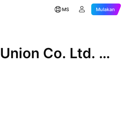
MS
Mulakan
Inner Mongolia Baotou Steel Union Co. Ltd. Class A