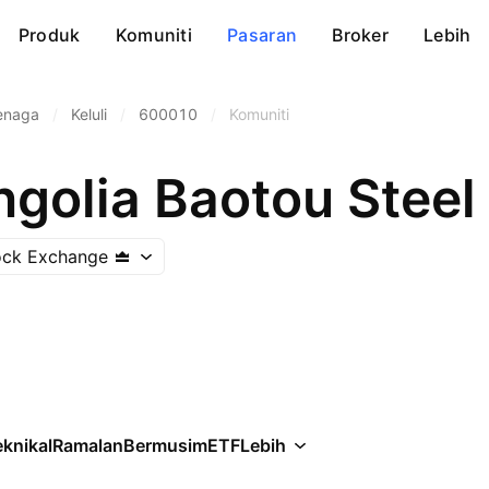
Produk
Komuniti
Pasaran
Broker
Lebih
enaga
/
Keluli
/
600010
/
Komuniti
ock Exchange
knikal
Ramalan
Bermusim
ETF
Lebih