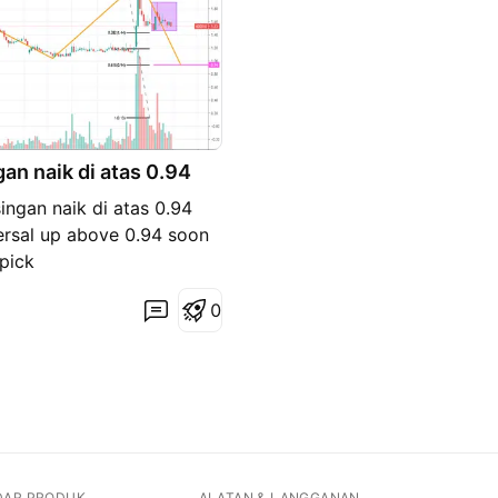
 naik di atas 0.94
gan naik di atas 0.94
sal up above 0.94 soon
ick
0
DAR PRODUK
ALATAN & LANGGANAN