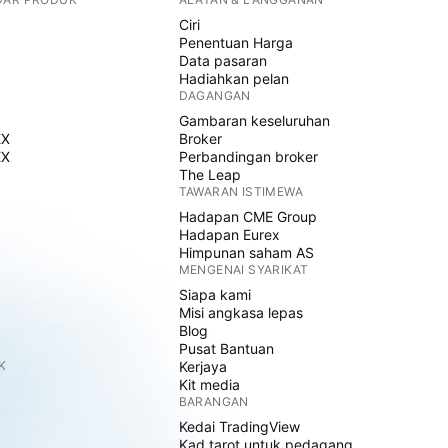
Ciri
Penentuan Harga
Data pasaran
Hadiahkan pelan
DAGANGAN
Gambaran keseluruhan
EX
Broker
EX
Perbandingan broker
The Leap
TAWARAN ISTIMEWA
Hadapan CME Group
Hadapan Eurex
Himpunan saham AS
MENGENAI SYARIKAT
Siapa kami
Misi angkasa lepas
Blog
Pusat Bantuan
K
Kerjaya
Kit media
BARANGAN
Kedai TradingView
Kad tarot untuk pedagang