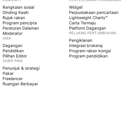
Rangkaian sosial
Widget
Dinding Kasih
Perpustakaan pencartaan
Rujuk rakan
Lightweight Charts™
Program pencipta
Carta Termaju
Peraturan Dalaman
Platform Dagangan
Moderator
PELUANG PERTUMBUHAN
IDEA
Pengiklanan
Dagangan
Integrasi brokeraj
Pendidikan
Program rakan kongsi
Pilihan Editor
Program pendidikan
SKRIP PINE
Penunjuk & strategi
Pakar
Freelancer
Ruangan Berbayar