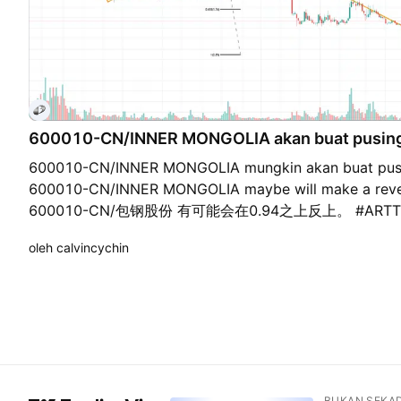
600010-CN/INNER MONGOLIA akan buat pusingan
600010-CN/INNER MONGOLIA mungkin akan buat pusin
600010-CN/INNER MONGOLIA maybe will make a rever
600010-CN/包钢股份 有可能会在0.94之上反上。 #ARTTp
oleh calvincychin
BUKAN SEKA