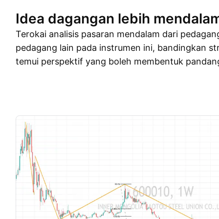
Idea dagangan lebih mendala
Terokai analisis pasaran mendalam dari pedagan
pedagang lain pada instrumen ini, bandingkan st
temui perspektif yang boleh membentuk pandan
Idea dagangan
Lebih
Minda