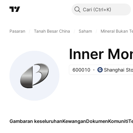
Cari
Pasaran
/
Tanah Besar China
/
Saham
/
Mineral Bukan T
600010
Shanghai St
Gambaran keseluruhan
Kewangan
Dokumen
Komuniti
Te