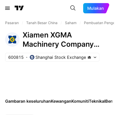
Mulakan
Pasaran
/
Tanah Besar China
/
Saham
/
Pembuatan Penge
Xiamen XGMA
Machinery Company
Limited Class A
600815
Shanghai Stock Exchange
Gambaran keseluruhan
Kewangan
Komuniti
Teknikal
Ber