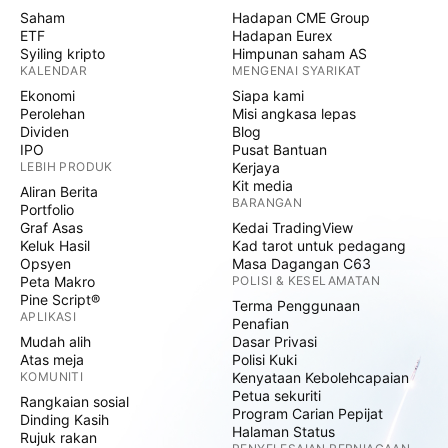
Saham
Hadapan CME Group
ETF
Hadapan Eurex
Syiling kripto
Himpunan saham AS
KALENDAR
MENGENAI SYARIKAT
Ekonomi
Siapa kami
Perolehan
Misi angkasa lepas
Dividen
Blog
IPO
Pusat Bantuan
LEBIH PRODUK
Kerjaya
Kit media
Aliran Berita
BARANGAN
Portfolio
Graf Asas
Kedai TradingView
Keluk Hasil
Kad tarot untuk pedagang
Opsyen
Masa Dagangan C63
Peta Makro
POLISI & KESELAMATAN
Pine Script®
Terma Penggunaan
APLIKASI
Penafian
Mudah alih
Dasar Privasi
Atas meja
Polisi Kuki
KOMUNITI
Kenyataan Kebolehcapaian
Petua sekuriti
Rangkaian sosial
Program Carian Pepijat
Dinding Kasih
Halaman Status
Rujuk rakan