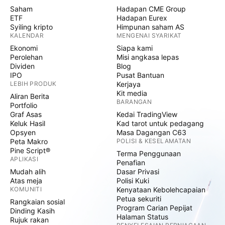
Saham
Hadapan CME Group
ETF
Hadapan Eurex
Syiling kripto
Himpunan saham AS
KALENDAR
MENGENAI SYARIKAT
Ekonomi
Siapa kami
Perolehan
Misi angkasa lepas
Dividen
Blog
IPO
Pusat Bantuan
LEBIH PRODUK
Kerjaya
Kit media
Aliran Berita
BARANGAN
Portfolio
Graf Asas
Kedai TradingView
Keluk Hasil
Kad tarot untuk pedagang
Opsyen
Masa Dagangan C63
Peta Makro
POLISI & KESELAMATAN
Pine Script®
Terma Penggunaan
APLIKASI
Penafian
Mudah alih
Dasar Privasi
Atas meja
Polisi Kuki
KOMUNITI
Kenyataan Kebolehcapaian
Petua sekuriti
Rangkaian sosial
Program Carian Pepijat
Dinding Kasih
Halaman Status
Rujuk rakan