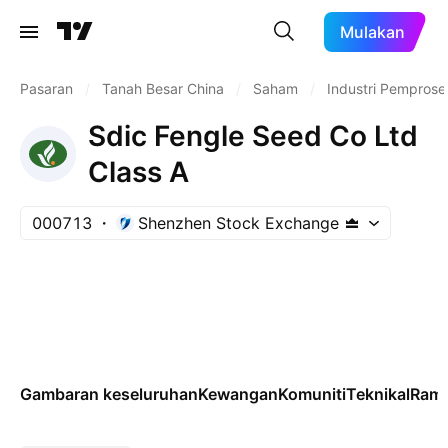
Mulakan
Pasaran
/
Tanah Besar China
/
Saham
/
Industri Pemprose
Sdic Fengle Seed Co Ltd
Class A
000713
Shenzhen Stock Exchange
Gambaran keseluruhan
Kewangan
Komuniti
Teknikal
Rama