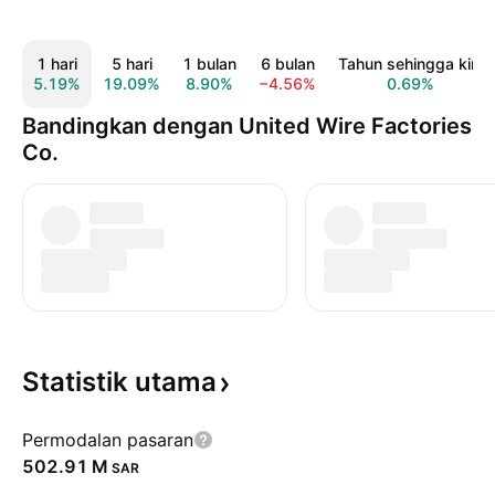
1 hari
5 hari
1 bulan
6 bulan
Tahun sehingga kini
5.19%
19.09%
8.90%
−4.56%
0.69%
Bandingkan dengan United Wire Factories
Co.
Statistik
utama
Permodalan pasaran
‪502.91 M‬
SAR