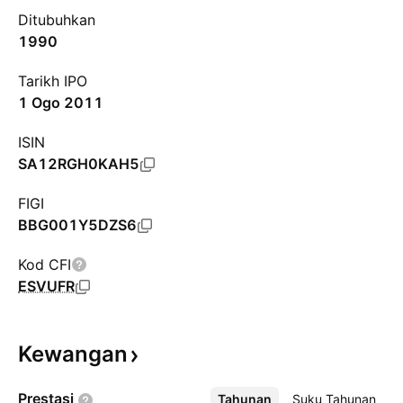
Ditubuhkan
1990
Tarikh IPO
1 Ogo 2011
ISIN
SA12RGH0KAH5
FIGI
BBG001Y5DZS6
Kod CFI
ESVUFR
Kewangan
Prestasi
Tahunan
Lebih
Suku Tahunan