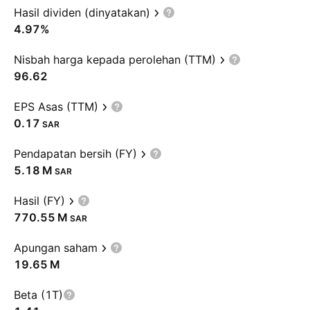
Hasil dividen (dinyatakan)
4.97%
Nisbah harga kepada perolehan (TTM)
96.62
EPS Asas (TTM)
0.17
SAR
Pendapatan bersih (FY)
‪5.18 M‬
SAR
Hasil (FY)
‪770.55 M‬
SAR
Apungan saham
‪19.65 M‬
Beta (1T)