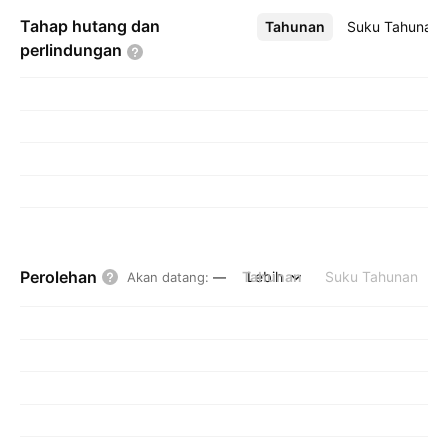
Tahap hutang dan
Tahunan
Lebih
Suku Tahunan
perlindungan
Perolehan
Tahunan
Lebih
Suku Tahunan
Akan datang
:
—