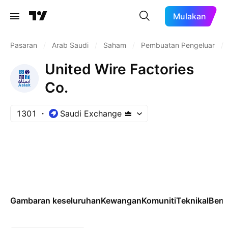
Mulakan
Pasaran
/
Arab Saudi
/
Saham
/
Pembuatan Pengeluar
/
United Wire Factories
Co.
1301
Saudi Exchange
Gambaran keseluruhan
Kewangan
Komuniti
Teknikal
Ber