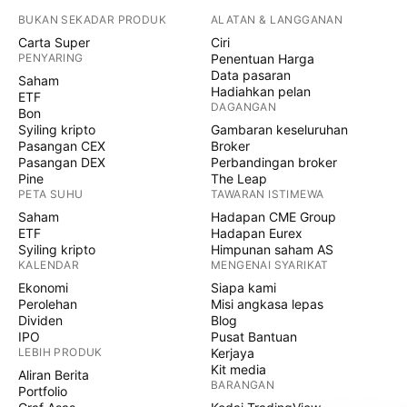
BUKAN SEKADAR PRODUK
ALATAN & LANGGANAN
Carta Super
Ciri
PENYARING
Penentuan Harga
Data pasaran
Saham
Hadiahkan pelan
ETF
DAGANGAN
Bon
Syiling kripto
Gambaran keseluruhan
Pasangan CEX
Broker
Pasangan DEX
Perbandingan broker
Pine
The Leap
PETA SUHU
TAWARAN ISTIMEWA
Saham
Hadapan CME Group
ETF
Hadapan Eurex
Syiling kripto
Himpunan saham AS
KALENDAR
MENGENAI SYARIKAT
Ekonomi
Siapa kami
Perolehan
Misi angkasa lepas
Dividen
Blog
IPO
Pusat Bantuan
LEBIH PRODUK
Kerjaya
Kit media
Aliran Berita
BARANGAN
Portfolio