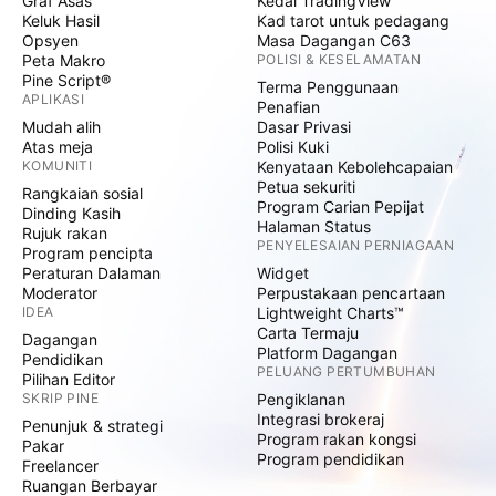
Graf Asas
Kedai TradingView
Keluk Hasil
Kad tarot untuk pedagang
Opsyen
Masa Dagangan C63
Peta Makro
POLISI & KESELAMATAN
Pine Script®
Terma Penggunaan
APLIKASI
Penafian
Mudah alih
Dasar Privasi
Atas meja
Polisi Kuki
KOMUNITI
Kenyataan Kebolehcapaian
Petua sekuriti
Rangkaian sosial
Program Carian Pepijat
Dinding Kasih
Halaman Status
Rujuk rakan
PENYELESAIAN PERNIAGAAN
Program pencipta
Peraturan Dalaman
Widget
Moderator
Perpustakaan pencartaan
IDEA
Lightweight Charts™
Carta Termaju
Dagangan
Platform Dagangan
Pendidikan
PELUANG PERTUMBUHAN
Pilihan Editor
SKRIP PINE
Pengiklanan
Integrasi brokeraj
Penunjuk & strategi
Program rakan kongsi
Pakar
Program pendidikan
Freelancer
Ruangan Berbayar