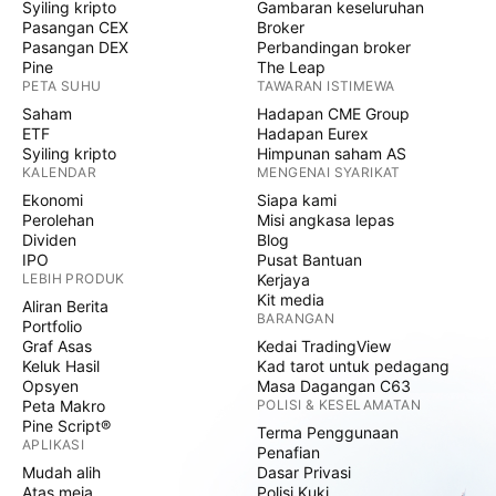
Syiling kripto
Gambaran keseluruhan
Pasangan CEX
Broker
Pasangan DEX
Perbandingan broker
Pine
The Leap
PETA SUHU
TAWARAN ISTIMEWA
Saham
Hadapan CME Group
ETF
Hadapan Eurex
Syiling kripto
Himpunan saham AS
KALENDAR
MENGENAI SYARIKAT
Ekonomi
Siapa kami
Perolehan
Misi angkasa lepas
Dividen
Blog
IPO
Pusat Bantuan
LEBIH PRODUK
Kerjaya
Kit media
Aliran Berita
BARANGAN
Portfolio
Graf Asas
Kedai TradingView
Keluk Hasil
Kad tarot untuk pedagang
Opsyen
Masa Dagangan C63
Peta Makro
POLISI & KESELAMATAN
Pine Script®
Terma Penggunaan
APLIKASI
Penafian
Mudah alih
Dasar Privasi
Atas meja
Polisi Kuki