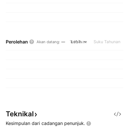
Perolehan
Tahunan
Lebih
Suku Tahunan
Akan datang
:
—
Teknikal
Kesimpulan dari cadangan
penunjuk.