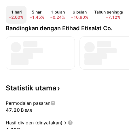
1 hari
5 hari
1 bulan
6 bulan
Tahun sehingga ki
−2.00%
−1.45%
−0.24%
−10.90%
−7.12%
Bandingkan dengan Etihad Etisalat Co.
Statistik
utama
Permodalan pasaran
‪47.20 B‬
SAR
Hasil dividen (dinyatakan)