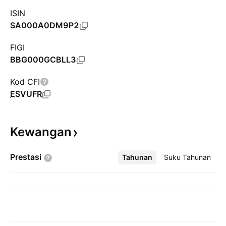
ISIN
SA000A0DM9P2
FIGI
BBG000GCBLL3
Kod CFI
ESVUFR
Kewangan
Prestasi
Tahunan
Lebih
Suku Tahunan