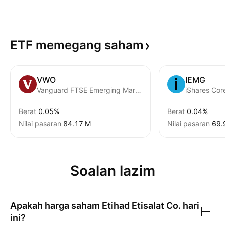
ETF memegang
saham
VWO
IEMG
Vanguard FTSE Emerging Markets ETF
Berat
0.05%
Berat
0.04%
Nilai pasaran
‪84.17 M‬
Nilai pasaran
‪69.
Soalan lazim
Apakah harga saham
Etihad Etisalat Co.
hari
ini?