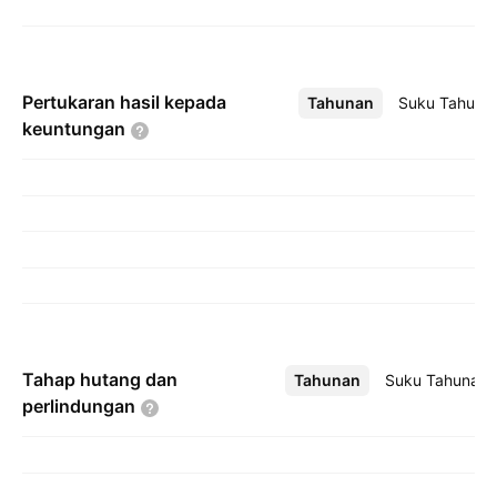
Pertukaran hasil kepada
Tahunan
Lebih
Suku Tahuna
keuntungan
Tahap hutang dan
Tahunan
Lebih
Suku Tahunan
perlindungan