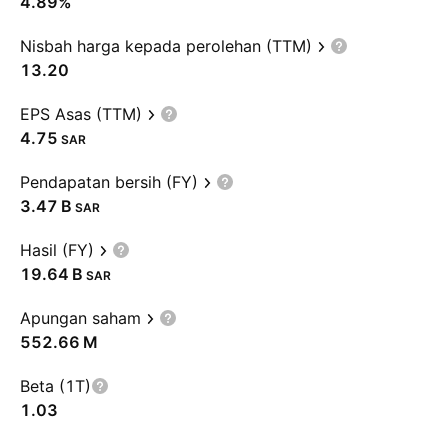
4.89%
Nisbah harga kepada perolehan (TTM)
13.20
EPS Asas (TTM)
4.75
SAR
Pendapatan bersih (FY)
‪3.47 B‬
SAR
Hasil (FY)
‪19.64 B‬
SAR
Apungan saham
‪552.66 M‬
Beta (1T)
1.03