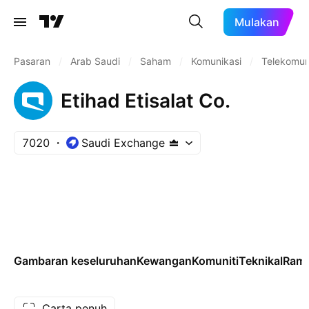
Mulakan
Pasaran
/
Arab Saudi
/
Saham
/
Komunikasi
/
Telekomun
Etihad Etisalat Co.
7020
Saudi Exchange
Gambaran keseluruhan
Kewangan
Komuniti
Teknikal
Rama
Carta penuh