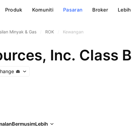
Produk
Komuniti
Pasaran
Broker
Lebih
ilan Minyak & Gas
/
ROK
/
Kewangan
urces, Inc. Class B
change
malan
Bermusim
Lebih