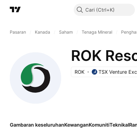
Cari
Pasaran
/
Kanada
/
Saham
/
Tenaga Mineral
/
Penghas
ROK Reso
ROK
TSX Venture Ex
Gambaran keseluruhan
Kewangan
Komuniti
Teknikal
Ra