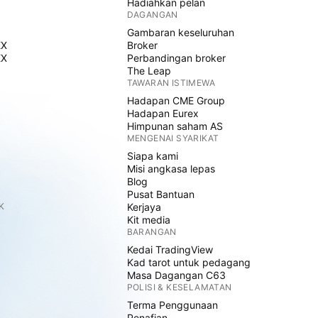
Hadiahkan pelan
DAGANGAN
Gambaran keseluruhan
EX
Broker
EX
Perbandingan broker
The Leap
TAWARAN ISTIMEWA
Hadapan CME Group
Hadapan Eurex
Himpunan saham AS
MENGENAI SYARIKAT
Siapa kami
Misi angkasa lepas
Blog
Pusat Bantuan
K
Kerjaya
Kit media
BARANGAN
Kedai TradingView
Kad tarot untuk pedagang
Masa Dagangan C63
POLISI & KESELAMATAN
Terma Penggunaan
Penafian