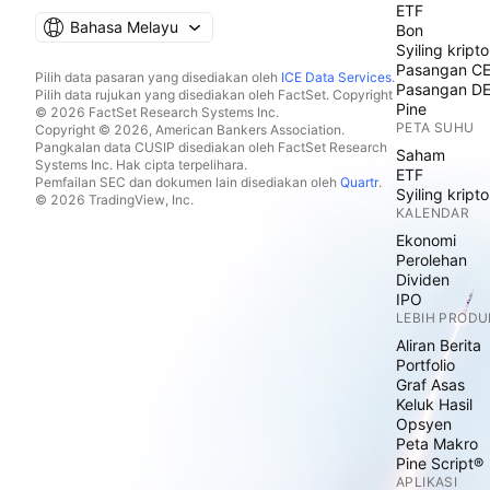
ETF
Bahasa Melayu
Bon
Syiling kripto
Pasangan C
Pilih data pasaran yang disediakan oleh
ICE Data Services
.
Pasangan D
Pilih data rujukan yang disediakan oleh FactSet. Copyright
Pine
© 2026 FactSet Research Systems Inc.
PETA SUHU
Copyright © 2026, American Bankers Association.
Pangkalan data CUSIP disediakan oleh FactSet Research
Saham
Systems Inc. Hak cipta terpelihara.
ETF
Pemfailan SEC dan dokumen lain disediakan oleh
Quartr
.
Syiling kripto
© 2026 TradingView, Inc.
KALENDAR
Ekonomi
Perolehan
Dividen
IPO
LEBIH PRODU
Aliran Berita
Portfolio
Graf Asas
Keluk Hasil
Opsyen
Peta Makro
Pine Script®
APLIKASI