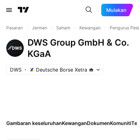
Mulakan
Pasaran
/
Jerman
/
Saham
/
Kewangan
/
Pengurus Pela
DWS Group GmbH & Co.
KGaA
DWS
Deutsche Borse Xetra
Gambaran keseluruhan
Kewangan
Dokumen
Komuniti
Tek