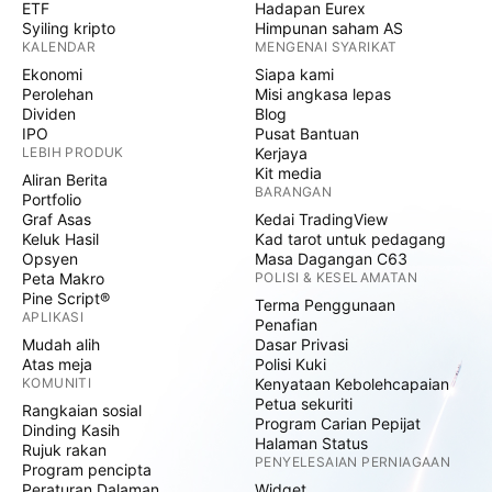
ETF
Hadapan Eurex
Syiling kripto
Himpunan saham AS
KALENDAR
MENGENAI SYARIKAT
Ekonomi
Siapa kami
Perolehan
Misi angkasa lepas
Dividen
Blog
IPO
Pusat Bantuan
LEBIH PRODUK
Kerjaya
Kit media
Aliran Berita
BARANGAN
Portfolio
Graf Asas
Kedai TradingView
Keluk Hasil
Kad tarot untuk pedagang
Opsyen
Masa Dagangan C63
Peta Makro
POLISI & KESELAMATAN
Pine Script®
Terma Penggunaan
APLIKASI
Penafian
Mudah alih
Dasar Privasi
Atas meja
Polisi Kuki
KOMUNITI
Kenyataan Kebolehcapaian
Petua sekuriti
Rangkaian sosial
Program Carian Pepijat
Dinding Kasih
Halaman Status
Rujuk rakan
PENYELESAIAN PERNIAGAAN
Program pencipta
Peraturan Dalaman
Widget