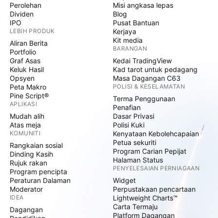
Perolehan
Misi angkasa lepas
Dividen
Blog
IPO
Pusat Bantuan
LEBIH PRODUK
Kerjaya
Kit media
Aliran Berita
BARANGAN
Portfolio
Graf Asas
Kedai TradingView
Keluk Hasil
Kad tarot untuk pedagang
Opsyen
Masa Dagangan C63
Peta Makro
POLISI & KESELAMATAN
Pine Script®
Terma Penggunaan
APLIKASI
Penafian
Mudah alih
Dasar Privasi
Atas meja
Polisi Kuki
KOMUNITI
Kenyataan Kebolehcapaian
Petua sekuriti
Rangkaian sosial
Program Carian Pepijat
Dinding Kasih
Halaman Status
Rujuk rakan
PENYELESAIAN PERNIAGAAN
Program pencipta
Peraturan Dalaman
Widget
Moderator
Perpustakaan pencartaan
IDEA
Lightweight Charts™
Carta Termaju
Dagangan
Platform Dagangan