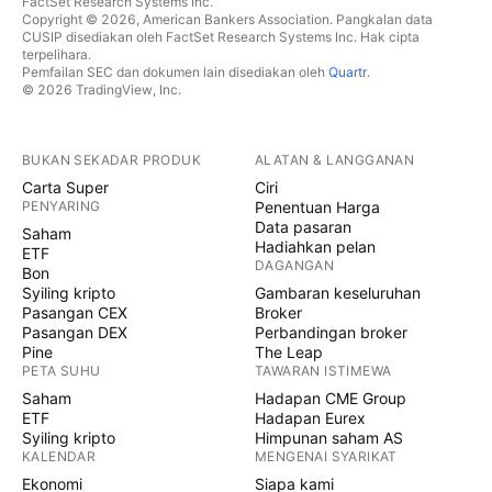
FactSet Research Systems Inc.
Copyright © 2026, American Bankers Association. Pangkalan data
CUSIP disediakan oleh FactSet Research Systems Inc. Hak cipta
terpelihara.
Pemfailan SEC dan dokumen lain disediakan oleh
Quartr
.
© 2026 TradingView, Inc.
BUKAN SEKADAR PRODUK
ALATAN & LANGGANAN
Carta Super
Ciri
PENYARING
Penentuan Harga
Data pasaran
Saham
Hadiahkan pelan
ETF
DAGANGAN
Bon
Syiling kripto
Gambaran keseluruhan
Pasangan CEX
Broker
Pasangan DEX
Perbandingan broker
Pine
The Leap
PETA SUHU
TAWARAN ISTIMEWA
Saham
Hadapan CME Group
ETF
Hadapan Eurex
Syiling kripto
Himpunan saham AS
KALENDAR
MENGENAI SYARIKAT
Ekonomi
Siapa kami