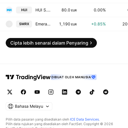
HUI S.p.A.
80.0
0.00%
HUI
EUR
Emerald Horizon AG
1,190
+0.85%
20
SMRX
S
EUR
Cipta lebih senarai dalam Penyaring
DIBUAT OLEH MANUSIA
Bahasa Melayu
Pilih data pasaran yang disediakan oleh
ICE Data Services
.
Pilih data rujukan yang disediakan oleh FactSet. Copyright © 2026