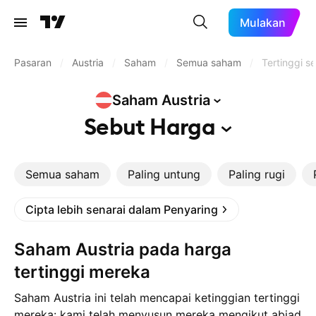
Mulakan
Pasaran
/
Austria
/
Saham
/
Semua saham
/
Tertinggi 
Saham
Austria
Sebut
Harga
Semua saham
Paling untung
Paling rugi
Cipta lebih senarai dalam Penyaring
Saham Austria pada harga
tertinggi mereka
Saham Austria ini telah mencapai ketinggian tertinggi
mereka: kami telah menyusun mereka mengikut abjad