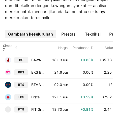
dan dibekalkan dengan kewangan syarikat — analisa
mereka untuk mencari jika ada kaitan, atau sekiranya
mereka akan terus naik.
Gambaran keseluruhan
Lebih
Prestasi
Teknikal
Pe
Simbol
Harga
Perubahan %
Volu
BAWAG Group AG
181.3
+0.83%
135.78 
BG
EUR
BKS Bank AG
21.6
0.00%
2.25 
BKS
EUR
BTV Vier Lander Bank AG
92.0
0.00%
12
BTS
EUR
Erste Group Bank AG
121.1
+3.59%
379.2 
EBS
EUR
FIT Group AG
18.70
+0.81%
2.44 
FTG
F
EUR