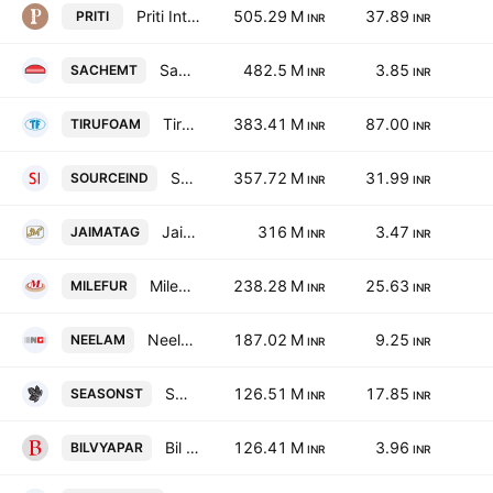
Priti International Ltd.
505.29 M
37.89
PRITI
INR
INR
Sacheta Metals Ltd
482.5 M
3.85
SACHEMT
INR
INR
Tirupati Foam Ltd
383.41 M
87.00
TIRUFOAM
INR
INR
Source Industries (India) Limited
357.72 M
31.99
SOURCEIND
INR
INR
Jai Mata Glass Limited
316 M
3.47
JAIMATAG
INR
INR
Milestone Furniture Ltd.
238.28 M
25.63
MILEFUR
INR
INR
Neelam Linens and Garments (India) Limited
187.02 M
9.25
NEELAM
INR
INR
Seasons Textiles Limited
126.51 M
17.85
SEASONST
INR
INR
Bil Vyapar Ltd
126.41 M
3.96
BILVYAPAR
INR
INR