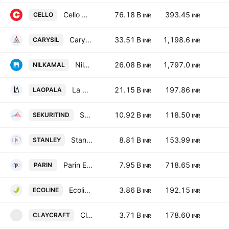
Cello World Limited
76.18 B
393.45
CELLO
INR
INR
Carysil Limited
33.51 B
1,198.6
CARYSIL
INR
INR
Nilkamal Limited
26.08 B
1,797.0
NILKAMAL
INR
INR
La Opala RG Ltd.
21.15 B
197.86
LAOPALA
INR
INR
Saint-Gobain Sekurit India Ltd.
10.92 B
118.50
SEKURITIND
INR
INR
Stanley Lifestyles Ltd.
8.81 B
153.99
STANLEY
INR
INR
Parin Enterprises Limited
7.95 B
718.65
PARIN
INR
INR
Ecoline Exim Limited
3.86 B
192.15
ECOLINE
INR
INR
Clay Craft India Limited
3.71 B
178.60
CLAYCRAFT
C
INR
INR