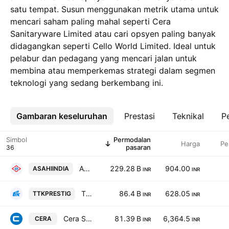
satu tempat. Susun menggunakan metrik utama untuk
mencari saham paling mahal seperti Cera
Sanitaryware Limited atau cari opsyen paling banyak
didagangkan seperti Cello World Limited. Ideal untuk
pelabur dan pedagang yang mencari jalan untuk
membina atau memperkemas strategi dalam segmen
teknologi yang sedang berkembang ini.
Gambaran keseluruhan
Lebih
Prestasi
Teknikal
Pe
Simbol
Permodalan
Harga
Pe
pasaran
Asahi India Glass Limited
229.28 B
904.00
ASAHIINDIA
INR
INR
TTK Prestige Limited
86.4 B
628.05
TTKPRESTIG
INR
INR
Cera Sanitaryware Limited
81.39 B
6,364.5
CERA
INR
INR