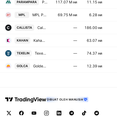
Parampara Dairy Delights Limited
117.07 M
11.15
PARAMPARA
INR
INR
MPL Plastics Ltd
69.75 M
6.28
MPL
INR
INR
Callista Industries Ltd.
—
186.00
CALLISTA
INR
Kahan Packaging Ltd.
—
63.07
KAHAN
INR
Texel Industries Ltd
—
74.37
TEXELIN
INR
Golden Carpets Ltd.
—
12.39
GOLCA
INR
DIBUAT OLEH MANUSIA