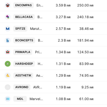
Encompass Design India Limited
3.59 B
250.00
ENCOMPAS
INR
INR
Bella Casa Fashion & Retail Ltd.
3.27 B
240.18
BELLACASA
INR
INR
Maruti Interior Products Ltd.
2.57 B
38.46
SPITZE
INR
INR
Brand Concepts Ltd.
2.3 B
181.94
BCONCEPTS
INR
INR
Prima Plastics Limited
1.34 B
124.50
PRIMAPLA
INR
INR
Harshdeep Hortico Ltd.
1.31 B
83.99
HARSHDEEP
INR
INR
Aesthetik Engineers Limited
1.29 B
74.95
AESTHETIK
INR
INR
AVRO India Ltd.
1.19 B
9.25
AVROIND
A
INR
INR
Marvel Decor Ltd.
1.08 B
61.00
MDL
INR
INR