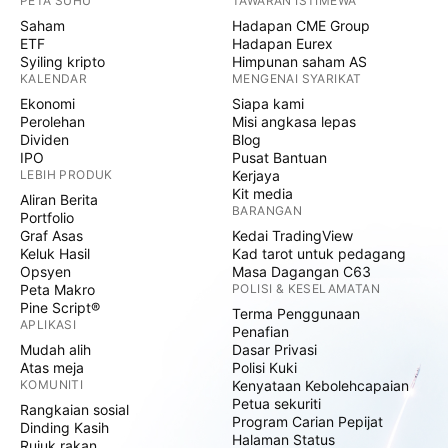
PETA SUHU
TAWARAN ISTIMEWA
Saham
Hadapan CME Group
ETF
Hadapan Eurex
Syiling kripto
Himpunan saham AS
KALENDAR
MENGENAI SYARIKAT
Ekonomi
Siapa kami
Perolehan
Misi angkasa lepas
Dividen
Blog
IPO
Pusat Bantuan
LEBIH PRODUK
Kerjaya
Kit media
Aliran Berita
BARANGAN
Portfolio
Graf Asas
Kedai TradingView
Keluk Hasil
Kad tarot untuk pedagang
Opsyen
Masa Dagangan C63
Peta Makro
POLISI & KESELAMATAN
Pine Script®
Terma Penggunaan
APLIKASI
Penafian
Mudah alih
Dasar Privasi
Atas meja
Polisi Kuki
KOMUNITI
Kenyataan Kebolehcapaian
Petua sekuriti
Rangkaian sosial
Program Carian Pepijat
Dinding Kasih
Halaman Status
Rujuk rakan