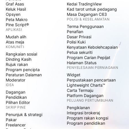
Graf Asas
Kedai TradingView
Keluk Hasil
Kad tarot untuk pedagang
Opsyen
Masa Dagangan C63
Peta Makro
POLISI & KESELAMATAN
Pine Script®
Terma Penggunaan
APLIKASI
Penafian
Mudah alih
Dasar Privasi
Atas meja
Polisi Kuki
KOMUNITI
Kenyataan Kebolehcapaian
Petua sekuriti
Rangkaian sosial
Program Carian Pepijat
Dinding Kasih
Halaman Status
Rujuk rakan
PENYELESAIAN PERNIAGAAN
Program pencipta
Peraturan Dalaman
Widget
Moderator
Perpustakaan pencartaan
IDEA
Lightweight Charts™
Carta Termaju
Dagangan
Platform Dagangan
Pendidikan
PELUANG PERTUMBUHAN
Pilihan Editor
SKRIP PINE
Pengiklanan
Integrasi brokeraj
Penunjuk & strategi
Program rakan kongsi
Pakar
Program pendidikan
Freelancer