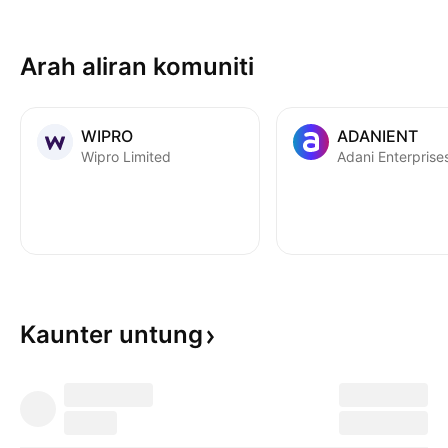
memastikan kualiti dan ketepatan
masa. Syarikat itu dijangka
Arah aliran komuniti
mengurangkan pembayaran
dividennya daripada 32% kepada
6.5%, membebas
WIPRO
ADANIENT
Wipro Limited
Kaunter
untung