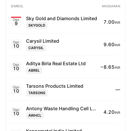
SIMBOL
ANGGARAN
Sky Gold and Diamonds Limited
Ogo
7.00
9
INR
SKYGOLD
Carysil Limited
Ogo
9.60
10
INR
CARYSIL
Aditya Birla Real Estate Ltd
Ogo
−8.65
10
INR
ABREL
Tarsons Products Limited
Ogo
—
10
TARSONS
Antony Waste Handling Cell Ltd.
Ogo
4.20
10
INR
AWHCL