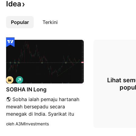
Idea
Popular
Lebih
Terkini
P
Lihat semu
a
popul
SOBHA IN Long
n
j
🌎 Sobha ialah pemaju hartanah
a
n
mewah bersepadu secara
g
menegak di India. Syarikat itu
mengawal keseluruhan rantaian
oleh A3MInvestments
nilai, termasuk pembuatan
struktur, kayu dan kemasan,