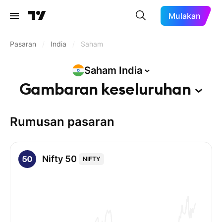
Mulakan
Pasaran
/
India
/
Saham
Saham
India
Gambaran
keseluruhan
Rumusan pasaran
Nifty 50
NIFTY