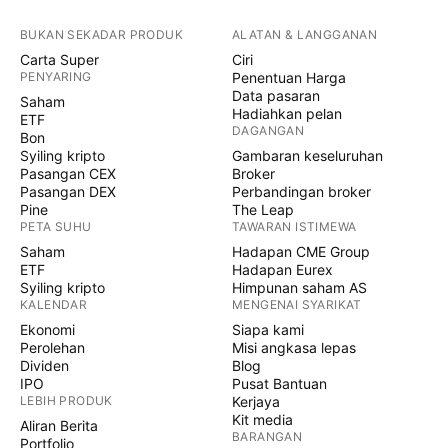
BUKAN SEKADAR PRODUK
ALATAN & LANGGANAN
Carta Super
Ciri
PENYARING
Penentuan Harga
Data pasaran
Saham
Hadiahkan pelan
ETF
DAGANGAN
Bon
Syiling kripto
Gambaran keseluruhan
Pasangan CEX
Broker
Pasangan DEX
Perbandingan broker
Pine
The Leap
PETA SUHU
TAWARAN ISTIMEWA
Saham
Hadapan CME Group
ETF
Hadapan Eurex
Syiling kripto
Himpunan saham AS
KALENDAR
MENGENAI SYARIKAT
Ekonomi
Siapa kami
Perolehan
Misi angkasa lepas
Dividen
Blog
IPO
Pusat Bantuan
LEBIH PRODUK
Kerjaya
Kit media
Aliran Berita
BARANGAN
Portfolio