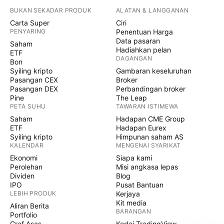
BUKAN SEKADAR PRODUK
ALATAN & LANGGANAN
Carta Super
Ciri
PENYARING
Penentuan Harga
Data pasaran
Saham
Hadiahkan pelan
ETF
DAGANGAN
Bon
Syiling kripto
Gambaran keseluruhan
Pasangan CEX
Broker
Pasangan DEX
Perbandingan broker
Pine
The Leap
PETA SUHU
TAWARAN ISTIMEWA
Saham
Hadapan CME Group
ETF
Hadapan Eurex
Syiling kripto
Himpunan saham AS
KALENDAR
MENGENAI SYARIKAT
Ekonomi
Siapa kami
Perolehan
Misi angkasa lepas
Dividen
Blog
IPO
Pusat Bantuan
LEBIH PRODUK
Kerjaya
Kit media
Aliran Berita
BARANGAN
Portfolio
Graf Asas
Kedai TradingView