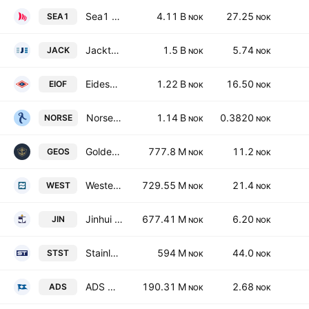
Sea1 Offshore Incorporation
4.11 B
27.25
SEA1
NOK
NOK
Jacktel AS
1.5 B
5.74
JACK
NOK
NOK
Eidesvik Offshore ASA
1.22 B
16.50
EIOF
NOK
NOK
Norse Atlantic ASA
1.14 B
0.3820
NORSE
NOK
NOK
Golden Energy Offshore Services ASA
777.8 M
11.2
GEOS
NOK
NOK
Western Bulk Chartering AS
729.55 M
21.4
WEST
NOK
NOK
Jinhui Shipping & Transportation Ltd.
677.41 M
6.20
JIN
NOK
NOK
Stainless Tankers ASA
594 M
44.0
STST
NOK
NOK
ADS Maritime Holding Plc
190.31 M
2.68
ADS
NOK
NOK