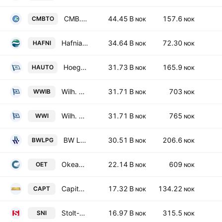
CMB.TECH NV
44.45 B
157.6
CMBTO
NOK
NOK
Hafnia Limited
34.64 B
72.30
HAFNI
NOK
NOK
Hoegh Autoliners ASA
31.73 B
165.9
HAUTO
NOK
NOK
Wilh. Wilhelmsen Holding ASA Class B
31.71 B
703
WWIB
NOK
NOK
Wilh. Wilhelmsen Holding ASA Class A
31.71 B
765
WWI
NOK
NOK
BW LPG Limited
30.51 B
206.6
BWLPG
NOK
NOK
Okeanis Eco Tankers Corp.
22.14 B
609
OET
NOK
NOK
Capital Tankers Corp.
17.32 B
134.22
CAPT
NOK
NOK
Stolt-Nielsen Limited
16.97 B
315.5
SNI
NOK
NOK