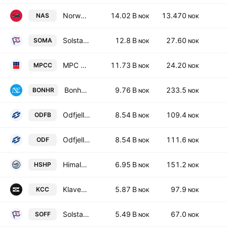
Norwegian Air Shuttle ASA
14.02 B
13.470
NAS
NOK
NOK
Solstad Maritime ASA
12.8 B
27.60
SOMA
NOK
NOK
MPC Container Ships ASA
11.73 B
24.20
MPCC
NOK
NOK
Bonheur ASA
9.76 B
233.5
BONHR
NOK
NOK
Odfjell SE Class B
8.54 B
109.4
ODFB
NOK
NOK
Odfjell SE Class A
8.54 B
111.6
ODF
NOK
NOK
Himalaya Shipping Ltd.
6.95 B
151.2
HSHP
NOK
NOK
Klaveness Combination Carriers ASA
5.87 B
97.9
KCC
NOK
NOK
Solstad Offshore ASA
5.49 B
67.0
SOFF
NOK
NOK