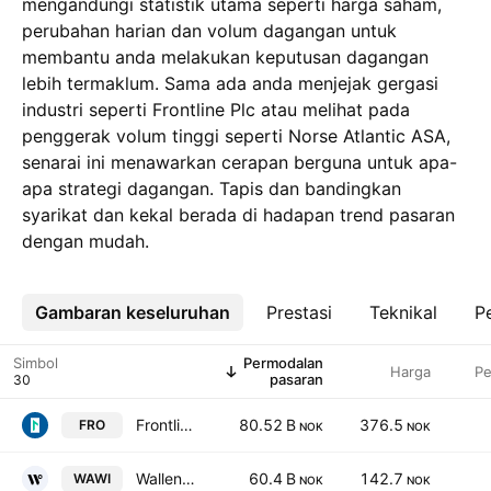
mengandungi statistik utama seperti harga saham,
perubahan harian dan volum dagangan untuk
membantu anda melakukan keputusan dagangan
lebih termaklum. Sama ada anda menjejak gergasi
industri seperti Frontline Plc atau melihat pada
penggerak volum tinggi seperti Norse Atlantic ASA,
senarai ini menawarkan cerapan berguna untuk apa-
apa strategi dagangan. Tapis dan bandingkan
syarikat dan kekal berada di hadapan trend pasaran
dengan mudah.
Gambaran keseluruhan
Lebih
Prestasi
Teknikal
Pe
Simbol
Permodalan
Harga
Pe
pasaran
Frontline Plc
80.52 B
376.5
FRO
NOK
NOK
Wallenius Wilhelmsen ASA
60.4 B
142.7
WAWI
NOK
NOK