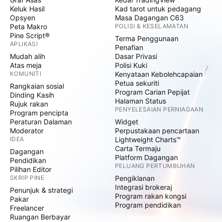
Keluk Hasil
Kad tarot untuk pedagang
Opsyen
Masa Dagangan C63
Peta Makro
POLISI & KESELAMATAN
Pine Script®
Terma Penggunaan
APLIKASI
Penafian
Mudah alih
Dasar Privasi
Atas meja
Polisi Kuki
KOMUNITI
Kenyataan Kebolehcapaian
Petua sekuriti
Rangkaian sosial
Program Carian Pepijat
Dinding Kasih
Halaman Status
Rujuk rakan
PENYELESAIAN PERNIAGAAN
Program pencipta
Peraturan Dalaman
Widget
Moderator
Perpustakaan pencartaan
IDEA
Lightweight Charts™
Carta Termaju
Dagangan
Platform Dagangan
Pendidikan
PELUANG PERTUMBUHAN
Pilihan Editor
SKRIP PINE
Pengiklanan
Integrasi brokeraj
Penunjuk & strategi
Program rakan kongsi
Pakar
Program pendidikan
Freelancer
Ruangan Berbayar