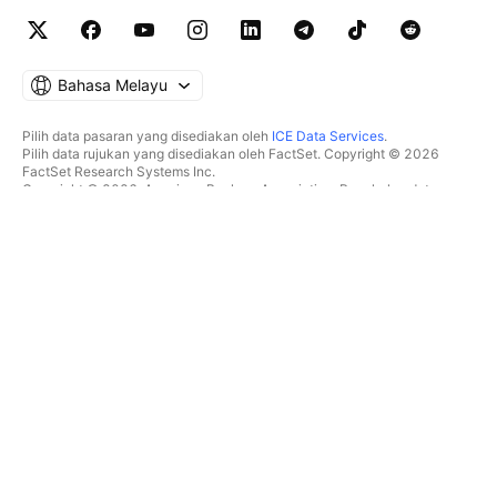
Bahasa Melayu
Pilih data pasaran yang disediakan oleh
ICE Data Services
.
Pilih data rujukan yang disediakan oleh FactSet. Copyright © 2026
FactSet Research Systems Inc.
Copyright © 2026, American Bankers Association. Pangkalan data
CUSIP disediakan oleh FactSet Research Systems Inc. Hak cipta
terpelihara.
Pemfailan SEC dan dokumen lain disediakan oleh
Quartr
.
© 2026 TradingView, Inc.
BUKAN SEKADAR PRODUK
ALATAN & LANGGANAN
Carta Super
Ciri
PENYARING
Penentuan Harga
Data pasaran
Saham
Hadiahkan pelan
ETF
DAGANGAN
Bon
Syiling kripto
Gambaran keseluruhan
Pasangan CEX
Broker