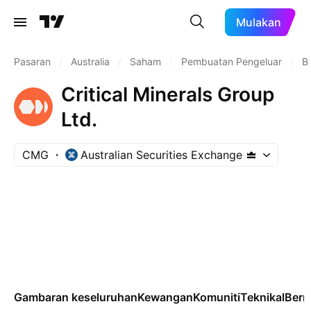
Mulakan
Pasaran
/
Australia
/
Saham
/
Pembuatan Pengeluar
/
B
Critical Minerals Group
Ltd.
CMG
Australian Securities Exchange
Gambaran keseluruhan
Kewangan
Komuniti
Teknikal
Ber