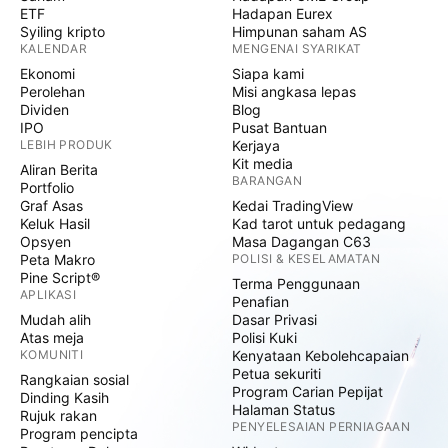
ETF
Hadapan Eurex
Syiling kripto
Himpunan saham AS
KALENDAR
MENGENAI SYARIKAT
Ekonomi
Siapa kami
Perolehan
Misi angkasa lepas
Dividen
Blog
IPO
Pusat Bantuan
LEBIH PRODUK
Kerjaya
Kit media
Aliran Berita
BARANGAN
Portfolio
Graf Asas
Kedai TradingView
Keluk Hasil
Kad tarot untuk pedagang
Opsyen
Masa Dagangan C63
Peta Makro
POLISI & KESELAMATAN
Pine Script®
Terma Penggunaan
APLIKASI
Penafian
Mudah alih
Dasar Privasi
Atas meja
Polisi Kuki
KOMUNITI
Kenyataan Kebolehcapaian
Petua sekuriti
Rangkaian sosial
Program Carian Pepijat
Dinding Kasih
Halaman Status
Rujuk rakan
PENYELESAIAN PERNIAGAAN
Program pencipta