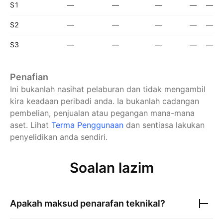
S1
—
—
—
—
—
S2
—
—
—
—
—
S3
—
—
—
—
—
Penafian
Ini bukanlah nasihat pelaburan dan tidak mengambil
kira keadaan peribadi anda. Ia bukanlah cadangan
pembelian, penjualan atau pegangan mana-mana
aset.
Lihat
Terma Penggunaan
dan sentiasa lakukan
penyelidikan anda sendiri.
Soalan lazim
Apakah maksud penarafan teknikal?