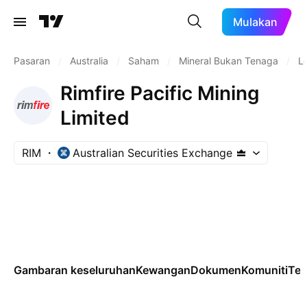
Mulakan
Pasaran
/
Australia
/
Saham
/
Mineral Bukan Tenaga
/
L
Rimfire Pacific Mining
Limited
RIM
Australian Securities Exchange
Gambaran keseluruhan
Kewangan
Dokumen
Komuniti
Tek