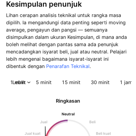
Kesimpulan penunjuk
Lihan cerapan analisis teknikal untuk rangka masa
dipilih. Ia mengandungi data penting seperti moving
average, pengayun dan pangsi — semuanya
disimpulkan dalam ukuran Kesimpulan, di mana anda
boleh melihat dengan pantas sama ada penunjuk
mencadangkan isyarat beli, jual atau neutral. Pelajari
lebih mengenai bagaimana isyarat-isyarat ini
dibentuk dengan
Penarafan Teknikal
.
1 minit
Lebih
5 minit
15 minit
30 minit
1 jam
Ringkasan
Neutral
Jual
Beli
Jual kuat
Beli kuat