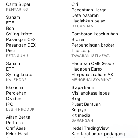
Carta Super
Ciri
PENYARING
Penentuan Harga
Data pasaran
Saham
Hadiahkan pelan
ETF
DAGANGAN
Bon
Syiling kripto
Gambaran keseluruhan
Pasangan CEX
Broker
Pasangan DEX
Perbandingan broker
Pine
The Leap
PETA SUHU
TAWARAN ISTIMEWA
Saham
Hadapan CME Group
ETF
Hadapan Eurex
Syiling kripto
Himpunan saham AS
KALENDAR
MENGENAI SYARIKAT
Ekonomi
Siapa kami
Perolehan
Misi angkasa lepas
Dividen
Blog
IPO
Pusat Bantuan
LEBIH PRODUK
Kerjaya
Kit media
Aliran Berita
BARANGAN
Portfolio
Graf Asas
Kedai TradingView
Keluk Hasil
Kad tarot untuk pedagang