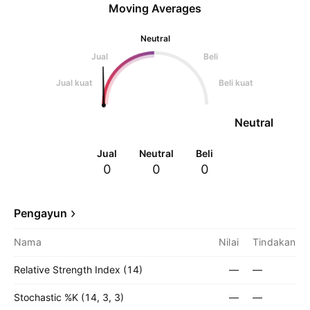
Moving Averages
Neutral
Jual
Beli
Jual kuat
Beli kuat
Neutral
Jual
Neutral
Beli
0
0
0
Pengayun
Nama
Nilai
Tindakan
Relative Strength Index (14)
—
—
Stochastic %K (14, 3, 3)
—
—