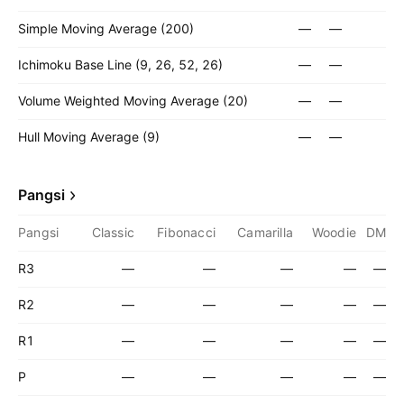
Simple Moving Average (200)
—
—
Ichimoku Base Line (9, 26, 52, 26)
—
—
Volume Weighted Moving Average (20)
—
—
Hull Moving Average (9)
—
—
Pangsi
Pangsi
Classic
Fibonacci
Camarilla
Woodie
DM
R3
—
—
—
—
—
R2
—
—
—
—
—
R1
—
—
—
—
—
P
—
—
—
—
—