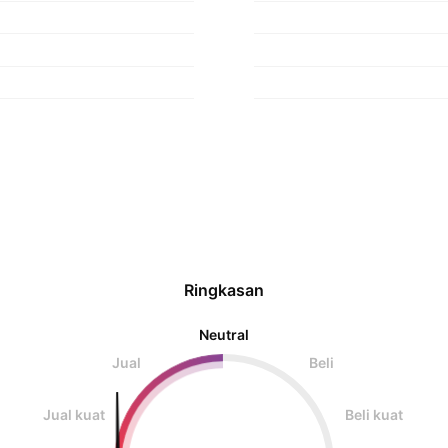
Ringkasan
Neutral
Jual
Beli
Jual kuat
Beli kuat