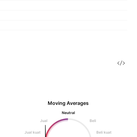
Moving Averages
Neutral
Jual
Beli
Jual kuat
Beli kuat