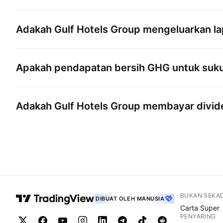
Adakah
Gulf Hotels Group
mengeluarkan la
Apakah pendapatan bersih
GHG
untuk suku
Adakah
Gulf Hotels Group
membayar divid
BUKAN SEKA
DIBUAT OLEH MANUSIA
Carta Super
PENYARING