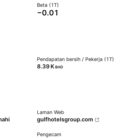
Beta (1T)
−0.01
Pendapatan bersih / Pekerja (1T)
‪8.39 K‬
BHD
Laman Web
nahi
gulfhotelsgroup.com
Pengecam