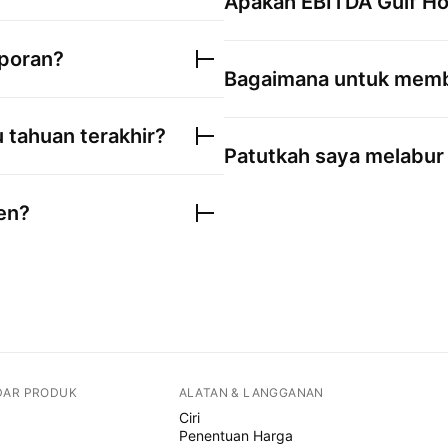
Apakah EBITDA
Gulf H
poran?
Bagaimana untuk mem
 tahuan terakhir?
Patutkah saya melabu
en?
DAR PRODUK
ALATAN & LANGGANAN
Ciri
Penentuan Harga