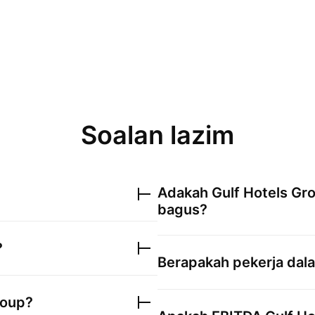
Soalan lazim
Adakah
Gulf Hotels Gr
bagus?
?
Berapakah pekerja da
roup
?