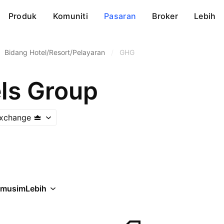
Produk
Komuniti
Pasaran
Broker
Lebih
Bidang Hotel/Resort/Pelayaran
/
GHG
els Group
Exchange
rmusim
Lebih