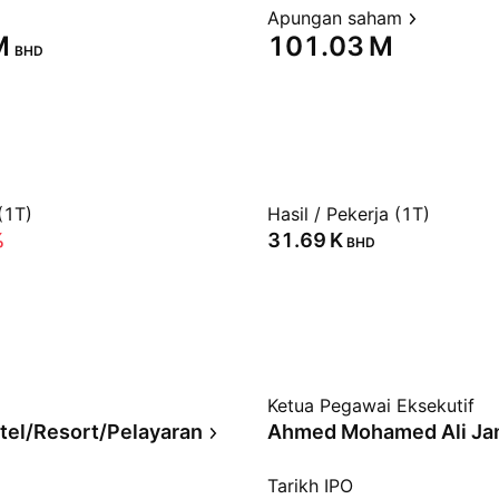
Apungan saham
‬
‪101.03 M‬
BHD
(1T)
Hasil / Pekerja (1T)
%
‪31.69 K‬
BHD
Ketua Pegawai Eksekutif
tel/Resort/Pelayaran
Ahmed Mohamed Ali Ja
Tarikh IPO