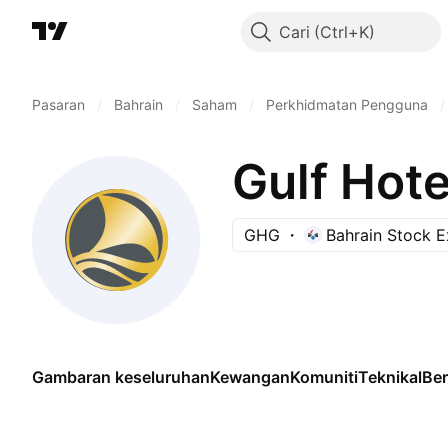
Cari
Pasaran
/
Bahrain
/
Saham
/
Perkhidmatan Pengguna
/
Gulf Hot
GHG
Bahrain Stock 
Gambaran keseluruhan
Kewangan
Komuniti
Teknikal
Be