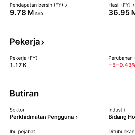
Pendapatan bersih (FY)
Hasil (FY)
‪9.78 M‬
‪36.95 M
BHD
Pekerja
Pekerja (FY)
Perubahan 
‪1.17 K‬
−5
−0.43
Butiran
Sektor
Industri
Perkhidmatan Pengguna
Bidang Ho
Ibu pejabat
Ditubuhkan