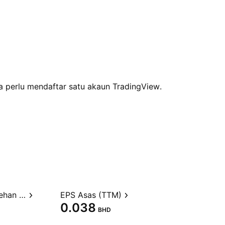
 perlu mendaftar satu akaun TradingView.
Nisbah harga kepada perolehan (TTM)
EPS Asas (TTM)
0.038
BHD