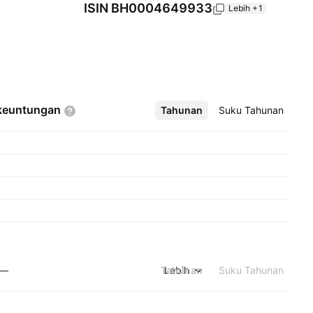
ISIN
BH0004649933
Lebih +1
keuntungan
Tahunan
Lebih
Suku Tahunan
Tahunan
Lebih
Suku Tahunan
—