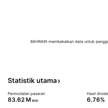
BAHRAIN membekalkan data untuk pengguna
Statistik
utama
Permodalan pasaran
Hasil divid
‪83.62 M‬
6.76%
BHD