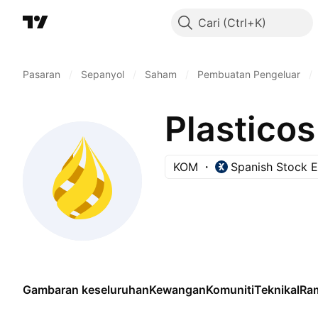
Cari
Pasaran
/
Sepanyol
/
Saham
/
Pembuatan Pengeluar
/
Plastico
KOM
Spanish Stock 
Gambaran keseluruhan
Kewangan
Komuniti
Teknikal
Ra