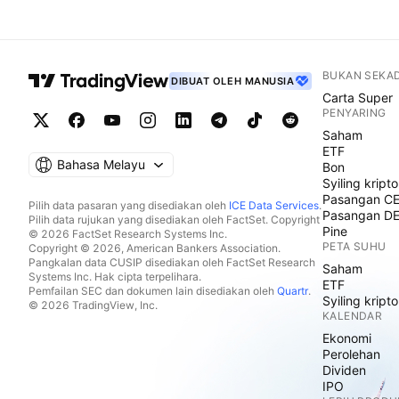
BUKAN SEKA
DIBUAT OLEH MANUSIA
Carta Super
PENYARING
Saham
ETF
Bahasa Melayu
Bon
Syiling kripto
Pasangan C
Pilih data pasaran yang disediakan oleh
ICE Data Services
.
Pasangan D
Pilih data rujukan yang disediakan oleh FactSet. Copyright
Pine
© 2026 FactSet Research Systems Inc.
PETA SUHU
Copyright © 2026, American Bankers Association.
Pangkalan data CUSIP disediakan oleh FactSet Research
Saham
Systems Inc. Hak cipta terpelihara.
ETF
Pemfailan SEC dan dokumen lain disediakan oleh
Quartr
.
Syiling kripto
© 2026 TradingView, Inc.
KALENDAR
Ekonomi
Perolehan
Dividen
IPO