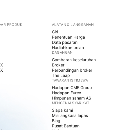
DAR PRODUK
ALATAN & LANGGANAN
Ciri
Penentuan Harga
Data pasaran
Hadiahkan pelan
DAGANGAN
Gambaran keseluruhan
EX
Broker
EX
Perbandingan broker
The Leap
TAWARAN ISTIMEWA
Hadapan CME Group
Hadapan Eurex
Himpunan saham AS
MENGENAI SYARIKAT
Siapa kami
Misi angkasa lepas
Blog
Pusat Bantuan