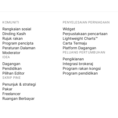
KOMUNITI
PENYELESAIAN PERNIAGAAN
Rangkaian sosial
Widget
Dinding Kasih
Perpustakaan pencartaan
Rujuk rakan
Lightweight Charts™
Program pencipta
Carta Termaju
Peraturan Dalaman
Platform Dagangan
Moderator
PELUANG PERTUMBUHAN
IDEA
Pengiklanan
Dagangan
Integrasi brokeraj
Pendidikan
Program rakan kongsi
Pilihan Editor
Program pendidikan
SKRIP PINE
Penunjuk & strategi
Pakar
Freelancer
Ruangan Berbayar