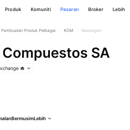
Produk
Komuniti
Pasaran
Broker
Lebih
Pembuatan Produk Pelbagai
/
KOM
/
Kewangan
s Compuestos SA
Exchange
malan
Bermusim
Lebih