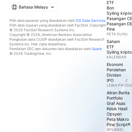
ETF
Bahasa Melayu
Bon
Syiling kripto
Pasangan C
Pilih data pasaran yang disediakan oleh
ICE Data Services
.
Pasangan D
Pilih data rujukan yang disediakan oleh FactSet. Copyright
Pine
© 2026 FactSet Research Systems Inc.
PETA SUHU
Copyright © 2026, American Bankers Association.
Pangkalan data CUSIP disediakan oleh FactSet Research
Saham
Systems Inc. Hak cipta terpelihara.
ETF
Pemfailan SEC dan dokumen lain disediakan oleh
Quartr
.
Syiling kripto
© 2026 TradingView, Inc.
KALENDAR
Ekonomi
Perolehan
Dividen
IPO
LEBIH PRODU
Aliran Berita
Portfolio
Graf Asas
Keluk Hasil
Opsyen
Peta Makro
Pine Script®
APLIKASI