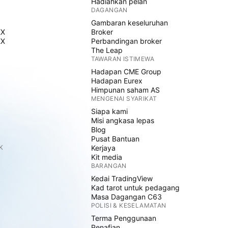
Hadiahkan pelan
DAGANGAN
Gambaran keseluruhan
EX
Broker
EX
Perbandingan broker
The Leap
TAWARAN ISTIMEWA
Hadapan CME Group
Hadapan Eurex
Himpunan saham AS
MENGENAI SYARIKAT
Siapa kami
Misi angkasa lepas
Blog
Pusat Bantuan
K
Kerjaya
Kit media
BARANGAN
Kedai TradingView
Kad tarot untuk pedagang
Masa Dagangan C63
POLISI & KESELAMATAN
Terma Penggunaan
Penafian