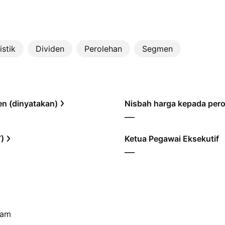
istik
Dividen
Perolehan
Segmen
den (dinyatakan)
—
Y)
Ketua Pegawai Eksekutif
—
ham