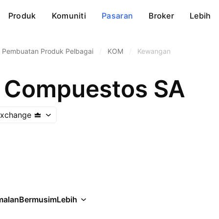
Produk
Komuniti
Pasaran
Broker
Lebih
Pembuatan Produk Pelbagai
/
KOM
/
Kewangan
s Compuestos SA
Exchange
malan
Bermusim
Lebih