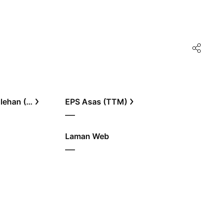
Nisbah harga kepada perolehan (TTM)
EPS Asas (TTM)
—
Laman Web
—