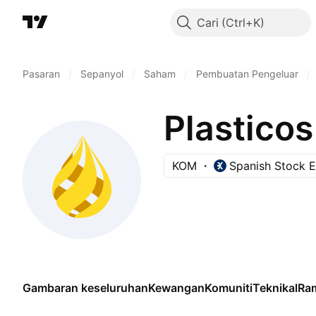
Cari
Pasaran
/
Sepanyol
/
Saham
/
Pembuatan Pengeluar
/
Plastico
KOM
Spanish Stock 
Gambaran keseluruhan
Kewangan
Komuniti
Teknikal
Ra