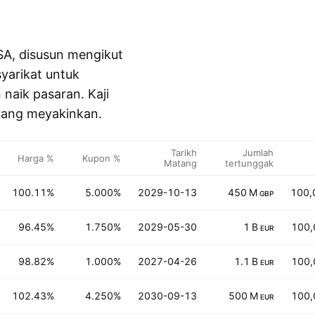
SA, disusun mengikut
syarikat untuk
naik pasaran. Kaji
n yang meyakinkan.
Tarikh
Jumlah
Harga %
Kupon %
Matang
tertunggak
100.11%
5.000%
2029-10-13
450 M
100,
GBP
96.45%
1.750%
2029-05-30
1 B
100,
EUR
98.82%
1.000%
2027-04-26
1.1 B
100,
EUR
102.43%
4.250%
2030-09-13
500 M
100,
EUR