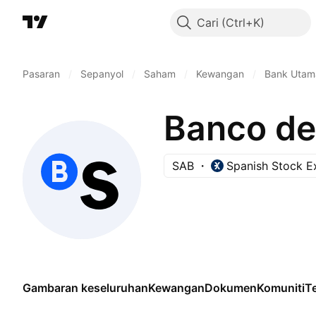
Cari
Pasaran
/
Sepanyol
/
Saham
/
Kewangan
/
Bank Utam
Banco de
SAB
Spanish Stock 
Gambaran keseluruhan
Kewangan
Dokumen
Komuniti
Te