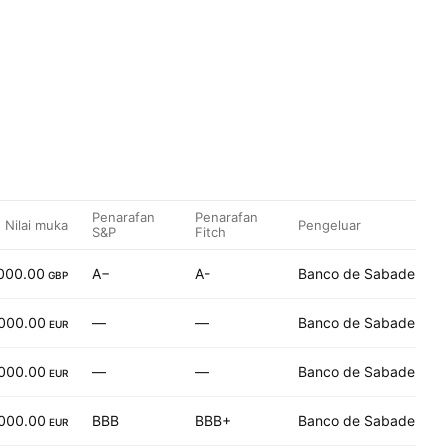
Penarafan
Penarafan
Nilai muka
Pengeluar
S&P
Fitch
000.00
A−
A-
Banco de Sabadell SA
GBP
000.00
—
—
Banco de Sabadell SA
EUR
000.00
—
—
Banco de Sabadell SA
EUR
000.00
BBB
BBB+
Banco de Sabadell SA
EUR