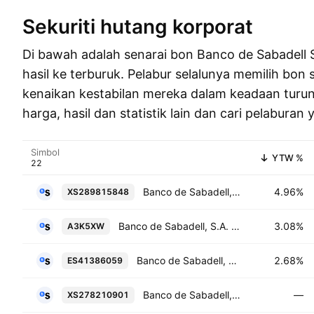
Sekuriti hutang korporat
Di bawah adalah senarai bon Banco de Sabadell 
hasil ke terburuk. Pelabur selalunya memilih bon 
kenaikan kestabilan mereka dalam keadaan turun 
harga, hasil dan statistik lain dan cari pelabura
Simbol
YTW %
Banco de Sabadell, S.A. 5.0% 13-OCT-2029
4.96%
XS289815848
Banco de Sabadell, S.A. 1.75% 30-MAY-2029
3.08%
A3K5XW
Banco de Sabadell, S.A. 1.0% 26-APR-2027
2.68%
ES41386059
Banco de Sabadell, S.A. 4.25% 13-SEP-2030
—
XS278210901