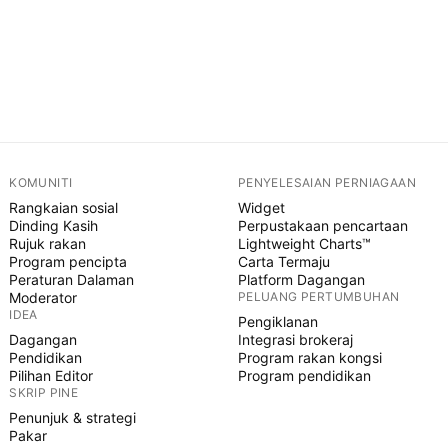
KOMUNITI
PENYELESAIAN PERNIAGAAN
Rangkaian sosial
Widget
Dinding Kasih
Perpustakaan pencartaan
Rujuk rakan
Lightweight Charts™
Program pencipta
Carta Termaju
Peraturan Dalaman
Platform Dagangan
Moderator
PELUANG PERTUMBUHAN
IDEA
Pengiklanan
Dagangan
Integrasi brokeraj
Pendidikan
Program rakan kongsi
Pilihan Editor
Program pendidikan
SKRIP PINE
Penunjuk & strategi
Pakar