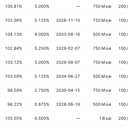
100.81%
5.000%
—
750 M
200,
EUR
102.36%
5.125%
2028-11-10
750 M
100,
EUR
104.13%
6.000%
2033-08-16
500 M
100,
EUR
102.84%
5.250%
2029-02-07
750 M
100,
EUR
103.12%
5.000%
2029-06-07
750 M
100,
EUR
103.59%
5.125%
2034-06-27
500 M
100,
EUR
98.59%
2.750%
2030-04-15
750 M
100,
EUR
98.22%
0.875%
2028-06-16
500 M
100,
EUR
105.55%
6.500%
—
1 B
200,
EUR