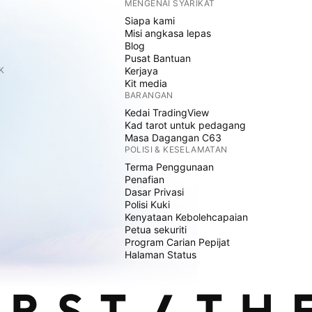
MENGENAI SYARIKAT
Siapa kami
Misi angkasa lepas
Blog
Pusat Bantuan
K
Kerjaya
Kit media
BARANGAN
Kedai TradingView
Kad tarot untuk pedagang
Masa Dagangan C63
POLISI & KESELAMATAN
Terma Penggunaan
Penafian
Dasar Privasi
Polisi Kuki
Kenyataan Kebolehcapaian
Petua sekuriti
Program Carian Pepijat
Halaman Status