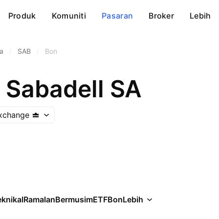
Produk
Komuniti
Pasaran
Broker
Lebih
a
/
SAB
/
Bon
 Sabadell SA
Exchange
knikal
Ramalan
Bermusim
ETF
Bon
Lebih