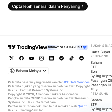
Cipta lebih senarai dalam Penyaring
BUKAN SEKA
DIBUAT OLEH MANUSIA
Carta Super
PENYARING
Saham
ETF
Bahasa Melayu
Bon
Syiling kripto
Pasangan C
Pilih data pasaran yang disediakan oleh
ICE Data Services
.
Pasangan D
Pilih data rujukan yang disediakan oleh FactSet. Copyright
Pine
© 2026 FactSet Research Systems Inc.
PETA SUHU
Copyright © 2026, American Bankers Association.
Pangkalan data CUSIP disediakan oleh FactSet Research
Saham
Systems Inc. Hak cipta terpelihara.
ETF
Pemfailan SEC dan dokumen lain disediakan oleh
Quartr
.
Syiling kripto
© 2026 TradingView, Inc.