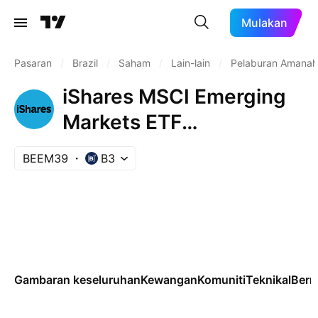
Mulakan
Pasaran
/
Brazil
/
Saham
/
Lain-lain
/
Pelaburan Amana
iShares MSCI Emerging
Markets ETF
Unsponsored Brazilian
BEEM39
B3
Depository Receipt Repr
0.166667 Sh
Gambaran keseluruhan
Kewangan
Komuniti
Teknikal
Ber