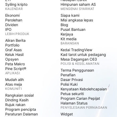
Syiling kripto
Himpunan saham AS
KALENDAR
MENGENAI SYARIKAT
Ekonomi
Siapa kami
Perolehan
Misi angkasa lepas
Dividen
Blog
IPO
Pusat Bantuan
LEBIH PRODUK
Kerjaya
Kit media
Aliran Berita
BARANGAN
Portfolio
Graf Asas
Kedai TradingView
Keluk Hasil
Kad tarot untuk pedagang
Opsyen
Masa Dagangan C63
Peta Makro
POLISI & KESELAMATAN
Pine Script®
Terma Penggunaan
APLIKASI
Penafian
Mudah alih
Dasar Privasi
Atas meja
Polisi Kuki
KOMUNITI
Kenyataan Kebolehcapaian
Petua sekuriti
Rangkaian sosial
Program Carian Pepijat
Dinding Kasih
Halaman Status
Rujuk rakan
PENYELESAIAN PERNIAGAAN
Program pencipta
Peraturan Dalaman
Widget