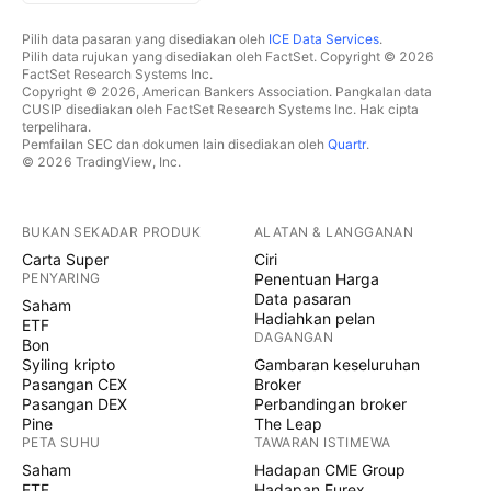
Pilih data pasaran yang disediakan oleh
ICE Data Services
.
Pilih data rujukan yang disediakan oleh FactSet. Copyright © 2026
FactSet Research Systems Inc.
Copyright © 2026, American Bankers Association. Pangkalan data
CUSIP disediakan oleh FactSet Research Systems Inc. Hak cipta
terpelihara.
Pemfailan SEC dan dokumen lain disediakan oleh
Quartr
.
© 2026 TradingView, Inc.
BUKAN SEKADAR PRODUK
ALATAN & LANGGANAN
Carta Super
Ciri
PENYARING
Penentuan Harga
Data pasaran
Saham
Hadiahkan pelan
ETF
DAGANGAN
Bon
Syiling kripto
Gambaran keseluruhan
Pasangan CEX
Broker
Pasangan DEX
Perbandingan broker
Pine
The Leap
PETA SUHU
TAWARAN ISTIMEWA
Saham
Hadapan CME Group
ETF
Hadapan Eurex