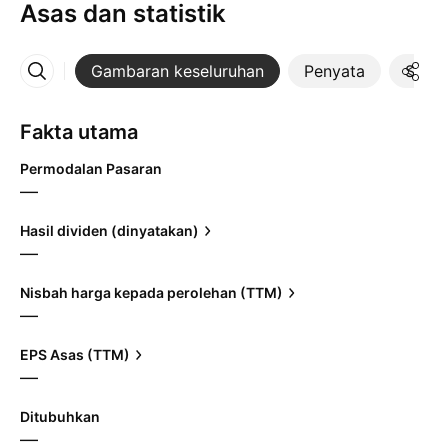
Asas dan statistik
Gambaran keseluruhan
Penyata
Statis
Lebih
Fakta utama
Permodalan Pasaran
—
Hasil dividen (dinyatakan)
—
Nisbah harga kepada perolehan (TTM)
—
EPS Asas (TTM)
—
Ditubuhkan
—