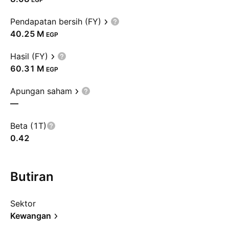
Pendapatan bersih (FY)
‪40.25 M‬
EGP
Hasil (FY)
‪60.31 M‬
EGP
Apungan saham
—
Beta (1T)
0.42
Butiran
Sektor
Kewangan