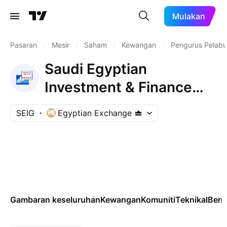
Mulakan
Pasaran
/
Mesir
/
Saham
/
Kewangan
/
Pengurus Pelabu
Saudi Egyptian
Investment & Finance
Co. SAE
SEIG
Egyptian Exchange
Gambaran keseluruhan
Kewangan
Komuniti
Teknikal
Ber