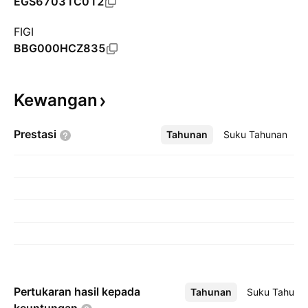
EGS67031C012
FIGI
BBG000HCZ835
Kewangan
Prestasi
Tahunan
Lebih
Suku Tahunan
Pertukaran hasil kepada
Tahunan
Lebih
Suku Tahuna