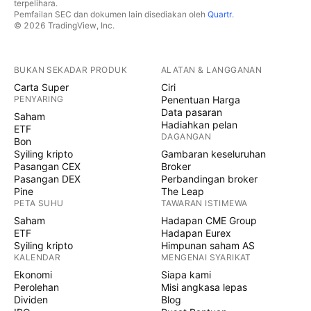
terpelihara.
Pemfailan SEC dan dokumen lain disediakan oleh
Quartr
.
© 2026 TradingView, Inc.
BUKAN SEKADAR PRODUK
ALATAN & LANGGANAN
Carta Super
Ciri
PENYARING
Penentuan Harga
Data pasaran
Saham
Hadiahkan pelan
ETF
DAGANGAN
Bon
Syiling kripto
Gambaran keseluruhan
Pasangan CEX
Broker
Pasangan DEX
Perbandingan broker
Pine
The Leap
PETA SUHU
TAWARAN ISTIMEWA
Saham
Hadapan CME Group
ETF
Hadapan Eurex
Syiling kripto
Himpunan saham AS
KALENDAR
MENGENAI SYARIKAT
Ekonomi
Siapa kami
Perolehan
Misi angkasa lepas
Dividen
Blog