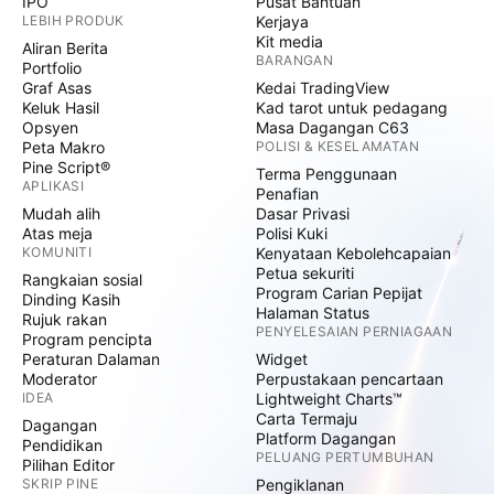
IPO
Pusat Bantuan
LEBIH PRODUK
Kerjaya
Kit media
Aliran Berita
BARANGAN
Portfolio
Graf Asas
Kedai TradingView
Keluk Hasil
Kad tarot untuk pedagang
Opsyen
Masa Dagangan C63
Peta Makro
POLISI & KESELAMATAN
Pine Script®
Terma Penggunaan
APLIKASI
Penafian
Mudah alih
Dasar Privasi
Atas meja
Polisi Kuki
KOMUNITI
Kenyataan Kebolehcapaian
Petua sekuriti
Rangkaian sosial
Program Carian Pepijat
Dinding Kasih
Halaman Status
Rujuk rakan
PENYELESAIAN PERNIAGAAN
Program pencipta
Peraturan Dalaman
Widget
Moderator
Perpustakaan pencartaan
IDEA
Lightweight Charts™
Carta Termaju
Dagangan
Platform Dagangan
Pendidikan
PELUANG PERTUMBUHAN
Pilihan Editor
SKRIP PINE
Pengiklanan