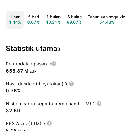
1 hari
5 hari
1 bulan
6 bulan
Tahun sehingga kini
1.44%
8.07%
40.21%
69.07%
54.43%
Statistik
utama
Permodalan pasaran
‪658.87 M‬
EGP
Hasil dividen (dinyatakan)
0.76%
Nisbah harga kepada perolehan (TTM)
32.59
EPS Asas (TTM)
8.08
EGP