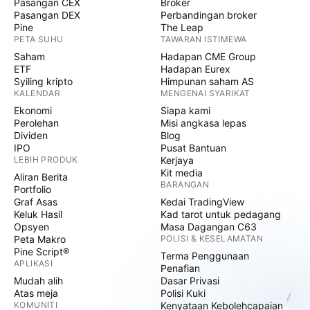
Pasangan CEX
Broker
Pasangan DEX
Perbandingan broker
Pine
The Leap
PETA SUHU
TAWARAN ISTIMEWA
Saham
Hadapan CME Group
ETF
Hadapan Eurex
Syiling kripto
Himpunan saham AS
KALENDAR
MENGENAI SYARIKAT
Ekonomi
Siapa kami
Perolehan
Misi angkasa lepas
Dividen
Blog
IPO
Pusat Bantuan
LEBIH PRODUK
Kerjaya
Kit media
Aliran Berita
BARANGAN
Portfolio
Graf Asas
Kedai TradingView
Keluk Hasil
Kad tarot untuk pedagang
Opsyen
Masa Dagangan C63
Peta Makro
POLISI & KESELAMATAN
Pine Script®
Terma Penggunaan
APLIKASI
Penafian
Mudah alih
Dasar Privasi
Atas meja
Polisi Kuki
KOMUNITI
Kenyataan Kebolehcapaian