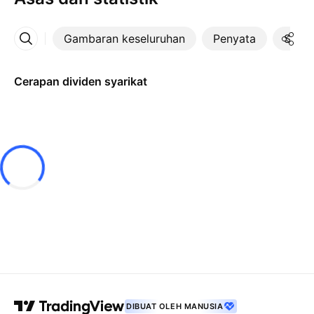
Gambaran keseluruhan
Penyata
Statis
Lebih
Cerapan dividen syarikat
DIBUAT OLEH MANUSIA