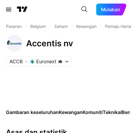
Mulakan
Pasaran
/
Belgium
/
Saham
/
Kewangan
/
Pemaju Harta
Accentis nv
ACCB
Euronext
Gambaran keseluruhan
Kewangan
Komuniti
Teknikal
Ber
Asas dan statistik