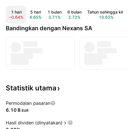
1 hari
5 hari
1 bulan
6 bulan
Tahun sehingga kini
−0.64%
4.65%
3.71%
2.72%
10.62%
Bandingkan dengan Nexans SA
Statistik
utama
Permodalan pasaran
‪6.10 B‬
EUR
Hasil dividen (dinyatakan)