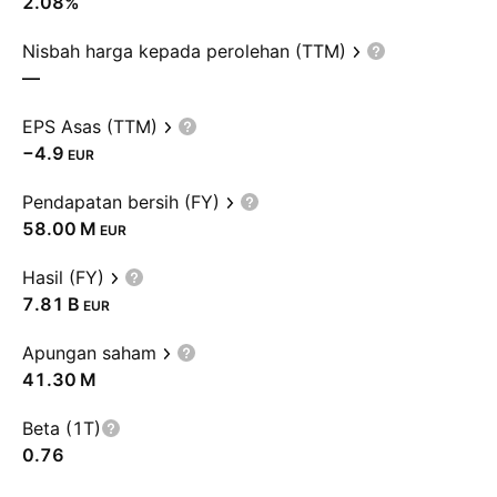
2.08%
Nisbah harga kepada perolehan (TTM)
—
EPS Asas (TTM)
−4.9
EUR
Pendapatan bersih (FY)
‪58.00 M‬
EUR
Hasil (FY)
‪7.81 B‬
EUR
Apungan saham
‪41.30 M‬
Beta (1T)
0.76