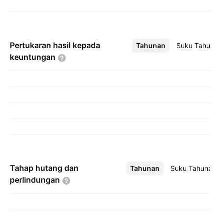
Pertukaran hasil kepada
Tahunan
Lebih
Suku Tahuna
keuntungan
Tahap hutang dan
Tahunan
Lebih
Suku Tahunan
perlindungan