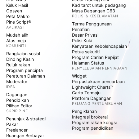
Keluk Hasil
Kad tarot untuk pedagang
Opsyen
Masa Dagangan C63
Peta Makro
POLISI & KESELAMATAN
Pine Script®
Terma Penggunaan
APLIKASI
Penafian
Mudah alih
Dasar Privasi
Atas meja
Polisi Kuki
KOMUNITI
Kenyataan Kebolehcapaian
Petua sekuriti
Rangkaian sosial
Program Carian Pepijat
Dinding Kasih
Halaman Status
Rujuk rakan
PENYELESAIAN PERNIAGAAN
Program pencipta
Peraturan Dalaman
Widget
Moderator
Perpustakaan pencartaan
IDEA
Lightweight Charts™
Carta Termaju
Dagangan
Platform Dagangan
Pendidikan
PELUANG PERTUMBUHAN
Pilihan Editor
SKRIP PINE
Pengiklanan
Integrasi brokeraj
Penunjuk & strategi
Program rakan kongsi
Pakar
Program pendidikan
Freelancer
Ruangan Berbayar