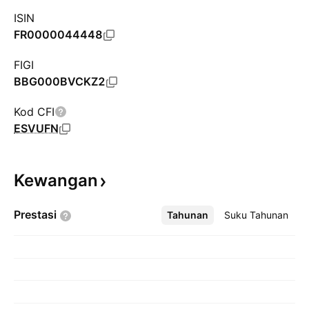
ISIN
FR0000044448
FIGI
BBG000BVCKZ2
Kod CFI
ESVUFN
Kewangan
Prestasi
Tahunan
Lebih
Suku Tahunan