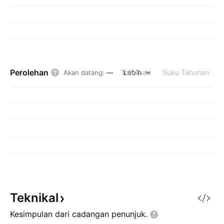
Perolehan
Tahunan
Lebih
Suku Tahunan
Akan datang
:
—
Teknikal
Kesimpulan dari cadangan
penunjuk.