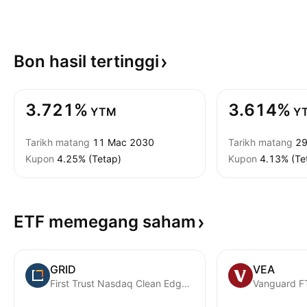
Bon hasil
tertinggi
3.721%
3.614%
YTM
Y
Tarikh matang
11 Mac 2030
Tarikh matang
29
Kupon
4.25% (Tetap)
Kupon
4.13% (Te
ETF memegang
saham
GRID
VEA
First Trust Nasdaq Clean Edge Smart GRID Infrastructure Index