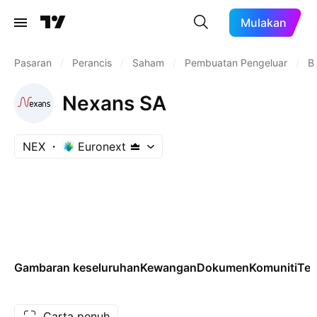
Mulakan
Pasaran
/
Perancis
/
Saham
/
Pembuatan Pengeluar
/
B
Nexans SA
NEX
Euronext
Gambaran keseluruhan
Kewangan
Dokumen
Komuniti
Tek
Carta penuh