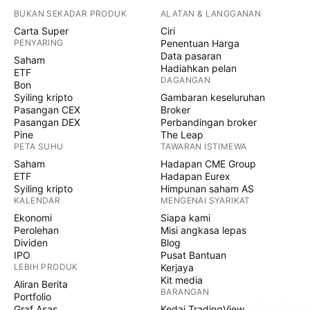
BUKAN SEKADAR PRODUK
ALATAN & LANGGANAN
Carta Super
Ciri
PENYARING
Penentuan Harga
Data pasaran
Saham
Hadiahkan pelan
ETF
DAGANGAN
Bon
Syiling kripto
Gambaran keseluruhan
Pasangan CEX
Broker
Pasangan DEX
Perbandingan broker
Pine
The Leap
PETA SUHU
TAWARAN ISTIMEWA
Saham
Hadapan CME Group
ETF
Hadapan Eurex
Syiling kripto
Himpunan saham AS
KALENDAR
MENGENAI SYARIKAT
Ekonomi
Siapa kami
Perolehan
Misi angkasa lepas
Dividen
Blog
IPO
Pusat Bantuan
LEBIH PRODUK
Kerjaya
Kit media
Aliran Berita
BARANGAN
Portfolio
Graf Asas
Kedai TradingView