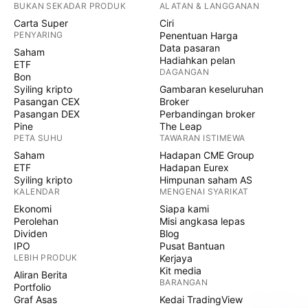
BUKAN SEKADAR PRODUK
ALATAN & LANGGANAN
Carta Super
Ciri
PENYARING
Penentuan Harga
Data pasaran
Saham
Hadiahkan pelan
ETF
DAGANGAN
Bon
Syiling kripto
Gambaran keseluruhan
Pasangan CEX
Broker
Pasangan DEX
Perbandingan broker
Pine
The Leap
PETA SUHU
TAWARAN ISTIMEWA
Saham
Hadapan CME Group
ETF
Hadapan Eurex
Syiling kripto
Himpunan saham AS
KALENDAR
MENGENAI SYARIKAT
Ekonomi
Siapa kami
Perolehan
Misi angkasa lepas
Dividen
Blog
IPO
Pusat Bantuan
LEBIH PRODUK
Kerjaya
Kit media
Aliran Berita
BARANGAN
Portfolio
Graf Asas
Kedai TradingView