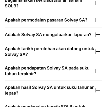
Bagaimanakah ketidakstabilan saham
SOLB
?
Apakah permodalan pasaran
Solvay SA
?
Adakah
Solvay SA
mengeluarkan laporan?
Apakah tarikh perolehan akan datang untuk
Solvay SA
?
Apakah pendapatan
Solvay SA
pada suku
tahun terakhir?
Apakah hasil
Solvay SA
untuk suku tahunan
lepas?
Apakah pendapatan bersih
SOLB
untuk