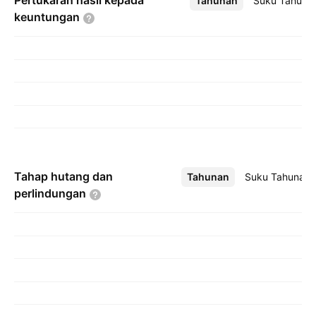
Pertukaran hasil kepada
Tahunan
Lebih
Suku Tahuna
keuntungan
Tahap hutang dan
Tahunan
Lebih
Suku Tahunan
perlindungan