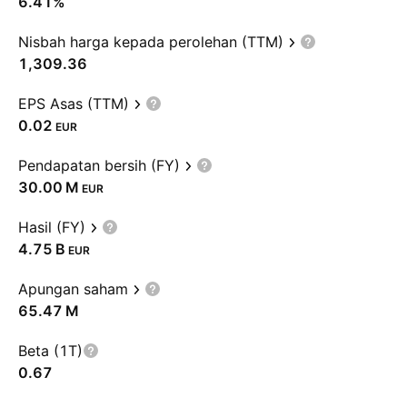
6.41%
Nisbah harga kepada perolehan (TTM)
1,309.36
EPS Asas (TTM)
0.02
EUR
Pendapatan bersih (FY)
‪30.00 M‬
EUR
Hasil (FY)
‪4.75 B‬
EUR
Apungan saham
‪65.47 M‬
Beta (1T)
0.67