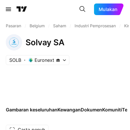
Mulakan
Pasaran
/
Belgium
/
Saham
/
Industri Pemprosesan
/
Ki
Solvay SA
SOLB
Euronext
Gambaran keseluruhan
Kewangan
Dokumen
Komuniti
Tek
Carta penuh