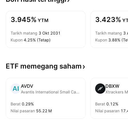
3.945%
3.423%
YTM
Y
Tarikh matang
3 Okt 2031
Tarikh matang
3 
Kupon
4.25% (Tetap)
Kupon
3.88% (Te
ETF memegang
saham
AVDV
DBXW
Avantis International Small Cap Value ETF
Berat
0.29%
Berat
0.12%
Nilai pasaran
‪55.22 M‬
Nilai pasaran
‪17.