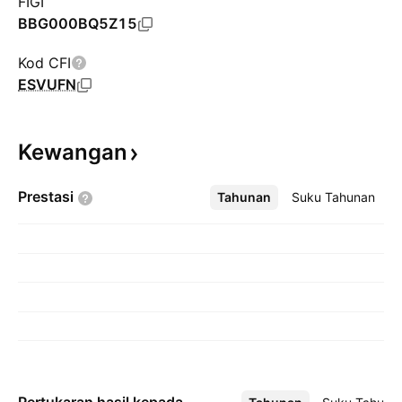
FIGI
BBG000BQ5Z15
Kod CFI
ESVUFN
Kewangan
Prestasi
Tahunan
Lebih
Suku Tahunan