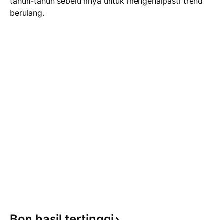
tahun-tahun sebelumnya untuk mengenalpasti trend
berulang.
Bon hasil
tertinggi