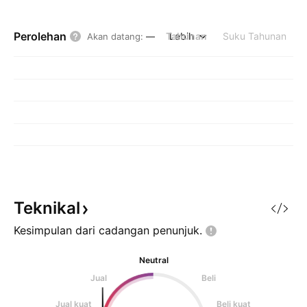
Perolehan
Tahunan
Lebih
Suku Tahunan
Akan datang
:
—
Teknikal
Kesimpulan dari cadangan
penunjuk.
Neutral
Jual
Beli
Jual kuat
Beli kuat