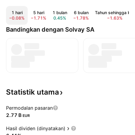
1 hari
5 hari
1 bulan
6 bulan
Tahun sehingga kini
−0.08%
−1.71%
0.45%
−1.78%
−1.63%
Bandingkan dengan Solvay SA
Statistik
utama
Permodalan pasaran
‪2.77 B‬
EUR
Hasil dividen (dinyatakan)