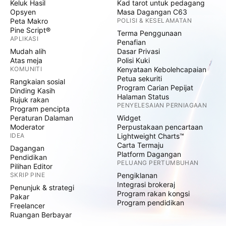
Keluk Hasil
Kad tarot untuk pedagang
Opsyen
Masa Dagangan C63
Peta Makro
POLISI & KESELAMATAN
Pine Script®
Terma Penggunaan
APLIKASI
Penafian
Mudah alih
Dasar Privasi
Atas meja
Polisi Kuki
KOMUNITI
Kenyataan Kebolehcapaian
Petua sekuriti
Rangkaian sosial
Program Carian Pepijat
Dinding Kasih
Halaman Status
Rujuk rakan
PENYELESAIAN PERNIAGAAN
Program pencipta
Peraturan Dalaman
Widget
Moderator
Perpustakaan pencartaan
IDEA
Lightweight Charts™
Carta Termaju
Dagangan
Platform Dagangan
Pendidikan
PELUANG PERTUMBUHAN
Pilihan Editor
SKRIP PINE
Pengiklanan
Integrasi brokeraj
Penunjuk & strategi
Program rakan kongsi
Pakar
Program pendidikan
Freelancer
Ruangan Berbayar