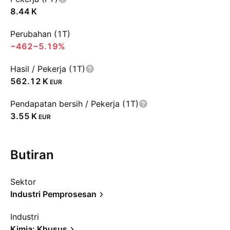
‪8.44 K‬
Perubahan (1T)
−462
−5.19%
Hasil / Pekerja (1T)
‪562.12 K‬
EUR
Pendapatan bersih / Pekerja (1T)
‪3.55 K‬
EUR
Butiran
Sektor
Industri Pemprosesan
Industri
Kimia: Khusus