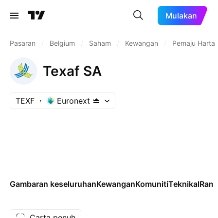
Mulakan
Pasaran
/
Belgium
/
Saham
/
Kewangan
/
Pemaju Harta
Texaf SA
TEXF
Euronext
Gambaran keseluruhan
Kewangan
Komuniti
Teknikal
Rama
Carta penuh