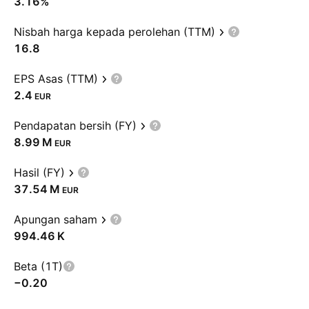
3.16%
Nisbah harga kepada perolehan (TTM)
16.8
EPS Asas (TTM)
2.4
EUR
Pendapatan bersih (FY)
‪8.99 M‬
EUR
Hasil (FY)
‪37.54 M‬
EUR
Apungan saham
‪994.46 K‬
Beta (1T)
−0.20