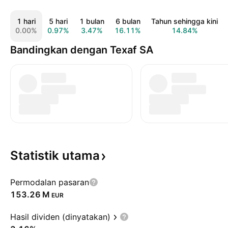
1 hari
5 hari
1 bulan
6 bulan
Tahun sehingga kini
0.00%
0.97%
3.47%
16.11%
14.84%
Bandingkan dengan Texaf SA
Statistik
utama
Permodalan pasaran
‪153.26 M‬
EUR
Hasil dividen (dinyatakan)