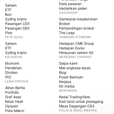
Data pasaran
Saham
Hadiahkan pelan
ETF
DAGANGAN
Bon
Syiling kripto
Gambaran keseluruhan
Pasangan CEX
Broker
Pasangan DEX
Perbandingan broker
Pine
The Leap
PETA SUHU
TAWARAN ISTIMEWA
Saham
Hadapan CME Group
ETF
Hadapan Eurex
Syiling kripto
Himpunan saham AS
KALENDAR
MENGENAI SYARIKAT
Ekonomi
Siapa kami
Perolehan
Misi angkasa lepas
Dividen
Blog
IPO
Pusat Bantuan
LEBIH PRODUK
Kerjaya
Kit media
Aliran Berita
BARANGAN
Portfolio
Graf Asas
Kedai TradingView
Keluk Hasil
Kad tarot untuk pedagang
Opsyen
Masa Dagangan C63
Peta Makro
POLISI & KESELAMATAN