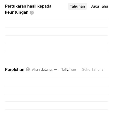
Pertukaran hasil kepada
Tahunan
Lebih
Suku Tahuna
keuntungan
Perolehan
Tahunan
Lebih
Suku Tahunan
Akan datang
:
—