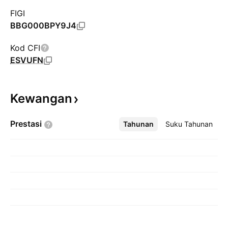
FIGI
BBG000BPY9J4
Kod CFI
ESVUFN
Kewangan
Prestasi
Tahunan
Lebih
Suku Tahunan