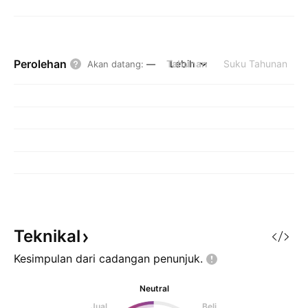
Perolehan
Tahunan
Lebih
Suku Tahunan
Akan datang
:
—
Teknikal
Kesimpulan dari cadangan
penunjuk.
Neutral
Jual
Beli