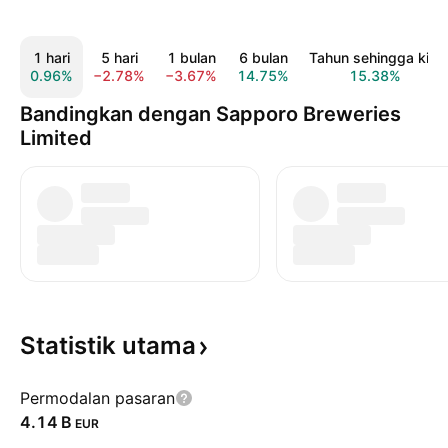
1 hari
5 hari
1 bulan
6 bulan
Tahun sehingga kini
0.96%
−2.78%
−3.67%
14.75%
15.38%
Bandingkan dengan Sapporo Breweries
Limited
Statistik
utama
Permodalan pasaran
‪4.14 B‬
EUR