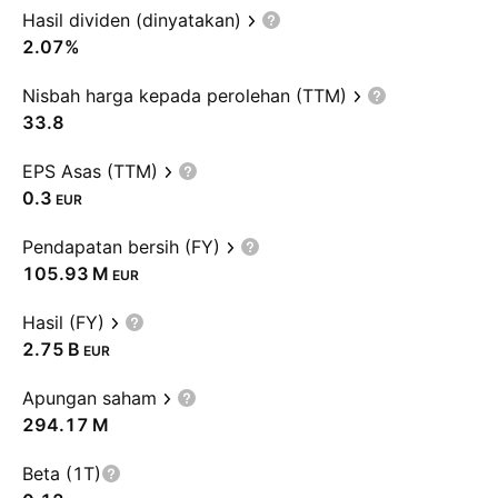
Hasil dividen (dinyatakan)
2.07%
Nisbah harga kepada perolehan (TTM)
33.8
EPS Asas (TTM)
0.3
EUR
Pendapatan bersih (FY)
‪105.93 M‬
EUR
Hasil (FY)
‪2.75 B‬
EUR
Apungan saham
‪294.17 M‬
Beta (1T)