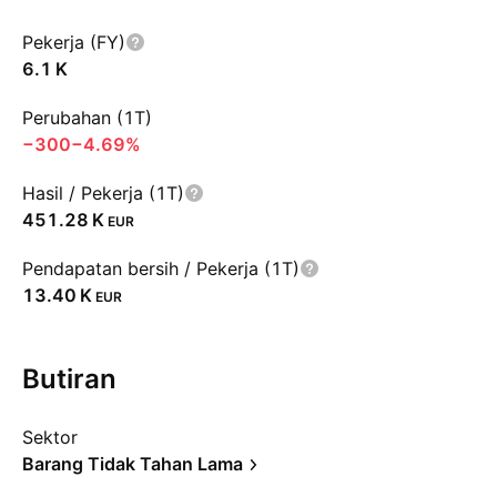
Pekerja (FY)
‪6.1 K‬
Perubahan (1T)
−300
−4.69%
Hasil / Pekerja (1T)
‪451.28 K‬
EUR
Pendapatan bersih / Pekerja (1T)
‪13.40 K‬
EUR
Butiran
Sektor
Barang Tidak Tahan Lama