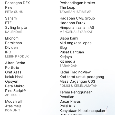
Pasangan DEX
Perbandingan broker
Pine
The Leap
PETA SUHU
TAWARAN ISTIMEWA
Saham
Hadapan CME Group
ETF
Hadapan Eurex
Syiling kripto
Himpunan saham AS
KALENDAR
MENGENAI SYARIKAT
Ekonomi
Siapa kami
Perolehan
Misi angkasa lepas
Dividen
Blog
IPO
Pusat Bantuan
LEBIH PRODUK
Kerjaya
Kit media
Aliran Berita
BARANGAN
Portfolio
Graf Asas
Kedai TradingView
Keluk Hasil
Kad tarot untuk pedagang
Opsyen
Masa Dagangan C63
Peta Makro
POLISI & KESELAMATAN
Pine Script®
Terma Penggunaan
APLIKASI
Penafian
Mudah alih
Dasar Privasi
Atas meja
Polisi Kuki
KOMUNITI
Kenyataan Kebolehcapaian