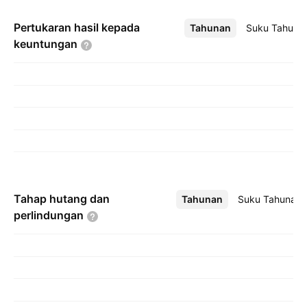
Pertukaran hasil kepada
Tahunan
Lebih
Suku Tahuna
keuntungan
Tahap hutang dan
Tahunan
Lebih
Suku Tahunan
perlindungan