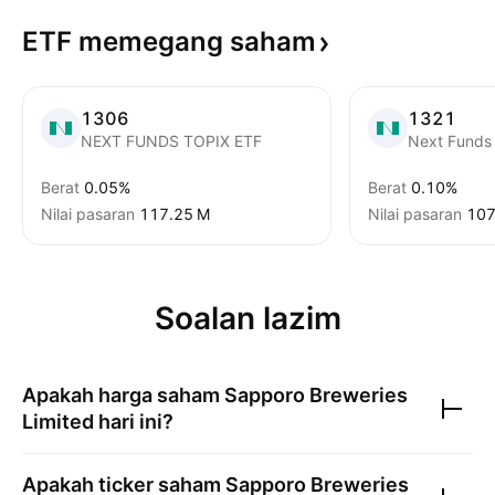
ETF memegang
saham
1306
1321
NEXT FUNDS TOPIX ETF
Next Funds
Berat
0.05%
Berat
0.10%
Nilai pasaran
‪117.25 M‬
Nilai pasaran
‪107
Soalan lazim
Apakah harga saham
Sapporo Breweries
Limited
hari ini?
Apakah ticker saham
Sapporo Breweries