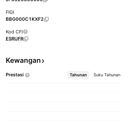
FIGI
BBG000C1KXF2
Kod CFI
ESRUFR
Kewangan
Prestasi
Tahunan
Lebih
Suku Tahunan