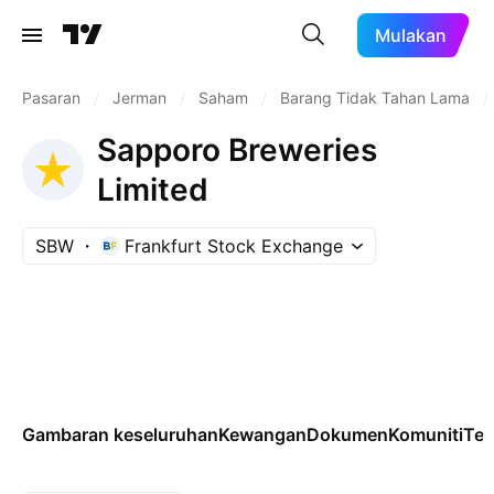
Mulakan
Pasaran
/
Jerman
/
Saham
/
Barang Tidak Tahan Lama
/
Sapporo Breweries
Limited
SBW
Frankfurt Stock Exchange
Gambaran keseluruhan
Kewangan
Dokumen
Komuniti
Tek