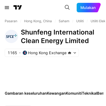
Mulakan
Pasaran
/
Hong Kong, China
/
Saham
/
Utiliti
/
Utiliti Elek
Shunfeng International
Clean Energy Limited
1165
Hong Kong Exchange
Gambaran keseluruhan
Kewangan
Komuniti
Teknikal
Ber