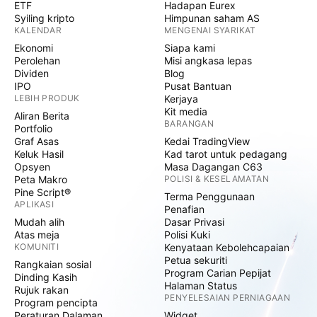
ETF
Hadapan Eurex
Syiling kripto
Himpunan saham AS
KALENDAR
MENGENAI SYARIKAT
Ekonomi
Siapa kami
Perolehan
Misi angkasa lepas
Dividen
Blog
IPO
Pusat Bantuan
LEBIH PRODUK
Kerjaya
Kit media
Aliran Berita
BARANGAN
Portfolio
Graf Asas
Kedai TradingView
Keluk Hasil
Kad tarot untuk pedagang
Opsyen
Masa Dagangan C63
Peta Makro
POLISI & KESELAMATAN
Pine Script®
Terma Penggunaan
APLIKASI
Penafian
Mudah alih
Dasar Privasi
Atas meja
Polisi Kuki
KOMUNITI
Kenyataan Kebolehcapaian
Petua sekuriti
Rangkaian sosial
Program Carian Pepijat
Dinding Kasih
Halaman Status
Rujuk rakan
PENYELESAIAN PERNIAGAAN
Program pencipta
Peraturan Dalaman
Widget