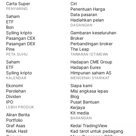
Carta Super
Ciri
PENYARING
Penentuan Harga
Data pasaran
Saham
Hadiahkan pelan
ETF
DAGANGAN
Bon
Syiling kripto
Gambaran keseluruhan
Pasangan CEX
Broker
Pasangan DEX
Perbandingan broker
Pine
The Leap
PETA SUHU
TAWARAN ISTIMEWA
Saham
Hadapan CME Group
ETF
Hadapan Eurex
Syiling kripto
Himpunan saham AS
KALENDAR
MENGENAI SYARIKAT
Ekonomi
Siapa kami
Perolehan
Misi angkasa lepas
Dividen
Blog
IPO
Pusat Bantuan
LEBIH PRODUK
Kerjaya
Kit media
Aliran Berita
BARANGAN
Portfolio
Graf Asas
Kedai TradingView
Keluk Hasil
Kad tarot untuk pedagang