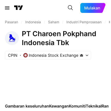
Mulakan
Pasaran
/
Indonesia
/
Saham
/
Industri Pemprosesan
/
K
PT Charoen Pokphand
Indonesia Tbk
CPIN
Indonesia Stock Exchange
Gambaran keseluruhan
Kewangan
Komuniti
Teknikal
Rama