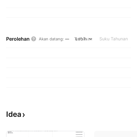
Perolehan
Tahunan
Lebih
Suku Tahunan
Akan datang
:
—
Idea