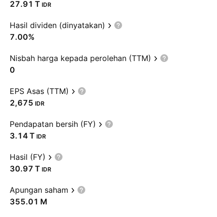
‪27.91 T‬
IDR
Hasil dividen (dinyatakan)
7.00%
Nisbah harga kepada perolehan (TTM)
0
EPS Asas (TTM)
2,675
IDR
Pendapatan bersih (FY)
‪3.14 T‬
IDR
Hasil (FY)
‪30.97 T‬
IDR
Apungan saham
‪355.01 M‬