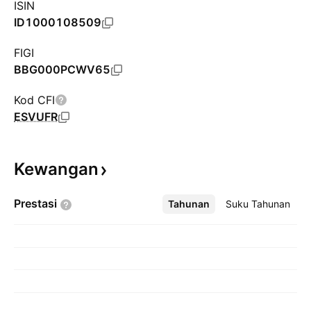
ISIN
ID1000108509
FIGI
BBG000PCWV65
Kod CFI
ESVUFR
Kewangan
Prestasi
Tahunan
Lebih
Suku Tahunan