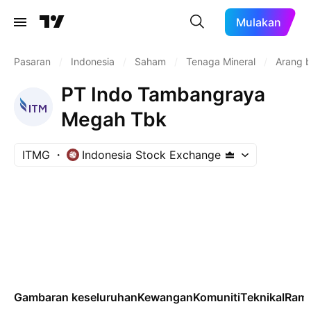
Mulakan
Pasaran
/
Indonesia
/
Saham
/
Tenaga Mineral
/
Arang 
PT Indo Tambangraya
Megah Tbk
ITMG
Indonesia Stock Exchange
Gambaran keseluruhan
Kewangan
Komuniti
Teknikal
Rama