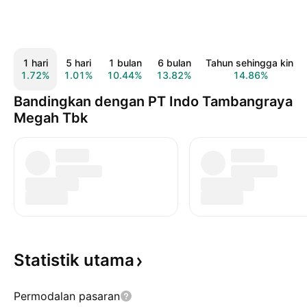
1 hari
5 hari
1 bulan
6 bulan
Tahun sehingga kini
1.72%
1.01%
10.44%
13.82%
14.86%
Bandingkan dengan PT Indo Tambangraya
Megah Tbk
Statistik
utama
Permodalan pasaran