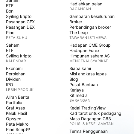
Saham
Hadiahkan pelan
ETF
DAGANGAN
Bon
Syiling kripto
Gambaran keseluruhan
Pasangan CEX
Broker
Pasangan DEX
Perbandingan broker
Pine
The Leap
PETA SUHU
TAWARAN ISTIMEWA
Saham
Hadapan CME Group
ETF
Hadapan Eurex
Syiling kripto
Himpunan saham AS
KALENDAR
MENGENAI SYARIKAT
Ekonomi
Siapa kami
Perolehan
Misi angkasa lepas
Dividen
Blog
IPO
Pusat Bantuan
LEBIH PRODUK
Kerjaya
Kit media
Aliran Berita
BARANGAN
Portfolio
Graf Asas
Kedai TradingView
Keluk Hasil
Kad tarot untuk pedagang
Opsyen
Masa Dagangan C63
Peta Makro
POLISI & KESELAMATAN
Pine Script®
Terma Penggunaan