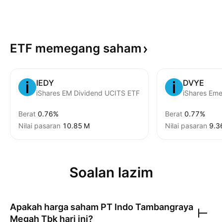
ETF memegang
saham
IEDY
DVYE
iShares EM Dividend UCITS ETF
Berat
0.76%
Berat
0.77%
Nilai pasaran
‪10.85 M‬
Nilai pasaran
‪9.3
Soalan lazim
Apakah harga saham
PT Indo Tambangraya
Megah Tbk
hari ini?