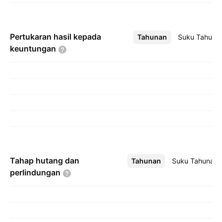
Pertukaran hasil kepada
Tahunan
Lebih
Suku Tahuna
keuntungan
Tahap hutang dan
Tahunan
Lebih
Suku Tahunan
perlindungan