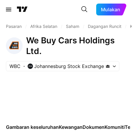
Mulakan
Pasaran
/
Afrika Selatan
/
Saham
/
Dagangan Runcit
/
K
We Buy Cars Holdings
Ltd.
WBC
Johannesburg Stock Exchange
Gambaran keseluruhan
Kewangan
Dokumen
Komuniti
Tek