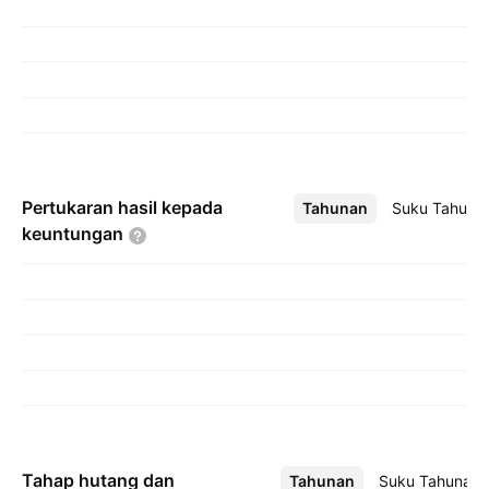
Pertukaran hasil kepada
Tahunan
Lebih
Suku Tahuna
keuntungan
Tahap hutang dan
Tahunan
Lebih
Suku Tahunan