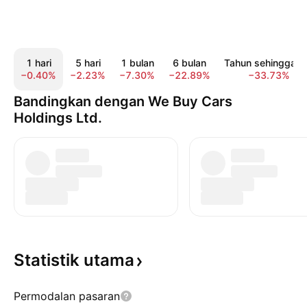
1 hari
5 hari
1 bulan
6 bulan
Tahun sehingga ki
−0.40%
−2.23%
−7.30%
−22.89%
−33.73%
Bandingkan dengan We Buy Cars
Holdings Ltd.
Statistik
utama
Permodalan pasaran