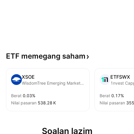
ETF memegang
saham
XSOE
ETFSWX
WisdomTree Emerging Markets ex-State-Owned Enterprises Fund
1nvest Cap
Berat
0.03%
Berat
0.17%
Nilai pasaran
‪538.28 K‬
Nilai pasaran
‪355
Soalan lazim