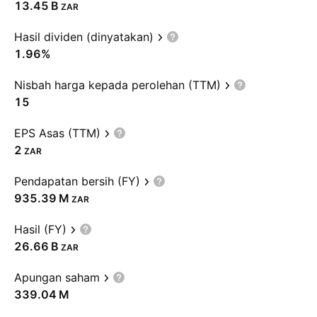
‪13.45 B‬
ZAR
Hasil dividen (dinyatakan)
1.96%
Nisbah harga kepada perolehan (TTM)
15
EPS Asas (TTM)
2
ZAR
Pendapatan bersih (FY)
‪935.39 M‬
ZAR
Hasil (FY)
‪26.66 B‬
ZAR
Apungan saham
‪339.04 M‬