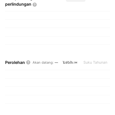
perlindungan
Perolehan
Tahunan
Lebih
Suku Tahunan
Akan datang
:
—