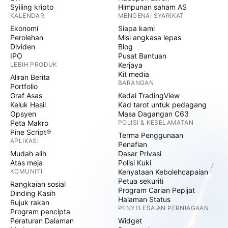
Syiling kripto
Himpunan saham AS
KALENDAR
MENGENAI SYARIKAT
Ekonomi
Siapa kami
Perolehan
Misi angkasa lepas
Dividen
Blog
IPO
Pusat Bantuan
LEBIH PRODUK
Kerjaya
Kit media
Aliran Berita
BARANGAN
Portfolio
Graf Asas
Kedai TradingView
Keluk Hasil
Kad tarot untuk pedagang
Opsyen
Masa Dagangan C63
Peta Makro
POLISI & KESELAMATAN
Pine Script®
Terma Penggunaan
APLIKASI
Penafian
Mudah alih
Dasar Privasi
Atas meja
Polisi Kuki
KOMUNITI
Kenyataan Kebolehcapaian
Petua sekuriti
Rangkaian sosial
Program Carian Pepijat
Dinding Kasih
Halaman Status
Rujuk rakan
PENYELESAIAN PERNIAGAAN
Program pencipta
Peraturan Dalaman
Widget