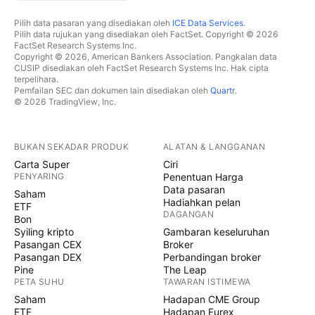
Pilih data pasaran yang disediakan oleh
ICE Data Services
.
Pilih data rujukan yang disediakan oleh FactSet. Copyright © 2026
FactSet Research Systems Inc.
Copyright © 2026, American Bankers Association. Pangkalan data
CUSIP disediakan oleh FactSet Research Systems Inc. Hak cipta
terpelihara.
Pemfailan SEC dan dokumen lain disediakan oleh
Quartr
.
© 2026 TradingView, Inc.
BUKAN SEKADAR PRODUK
ALATAN & LANGGANAN
Carta Super
Ciri
PENYARING
Penentuan Harga
Data pasaran
Saham
Hadiahkan pelan
ETF
DAGANGAN
Bon
Syiling kripto
Gambaran keseluruhan
Pasangan CEX
Broker
Pasangan DEX
Perbandingan broker
Pine
The Leap
PETA SUHU
TAWARAN ISTIMEWA
Saham
Hadapan CME Group
ETF
Hadapan Eurex