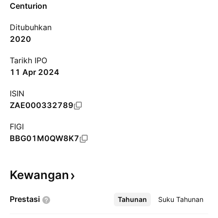
Centurion
Ditubuhkan
2020
Tarikh IPO
11 Apr 2024
ISIN
ZAE000332789
FIGI
BBG01M0QW8K7
Kewangan
Prestasi
Tahunan
Lebih
Suku Tahunan