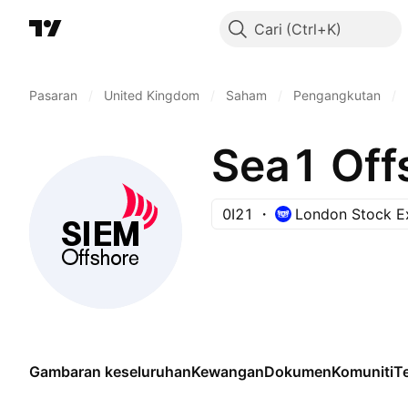
Cari
Pasaran
/
United Kingdom
/
Saham
/
Pengangkutan
/
Sea1 Off
0I21
London Stock E
Gambaran keseluruhan
Kewangan
Dokumen
Komuniti
Te