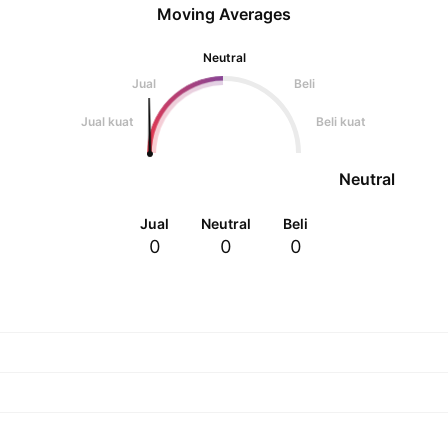
Moving Averages
Neutral
Jual
Beli
Jual kuat
Beli kuat
Neutral
Jual
Neutral
Beli
0
0
0