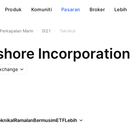
Produk
Komuniti
Pasaran
Broker
Lebih
Perkapalan Marin
/
0I21
/
Teknikal
shore Incorporation
xchange
knikal
Ramalan
Bermusim
ETF
Lebih