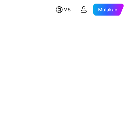
MS
Mulakan