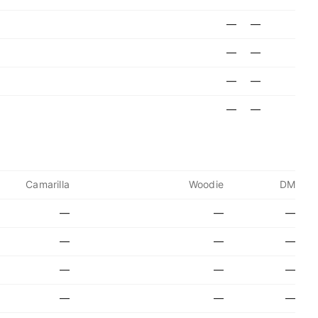
—
—
—
—
—
—
—
—
Camarilla
Woodie
DM
—
—
—
—
—
—
—
—
—
—
—
—