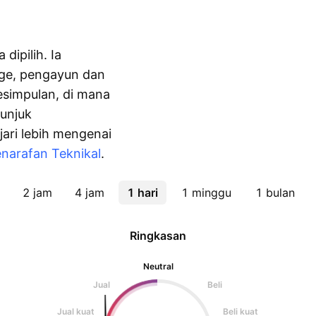
dipilih. Ia
age, pengayun dan
simpulan, di mana
unjuk
jari lebih mengenai
narafan Teknikal
.
2 jam
4 jam
1 hari
1 minggu
1 bulan
Ringkasan
Neutral
Jual
Beli
Jual kuat
Beli kuat