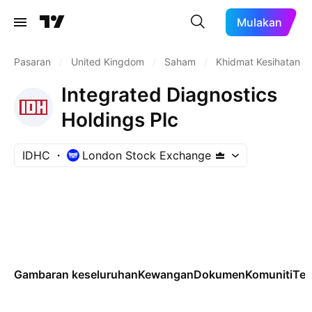
Mulakan
Pasaran
/
United Kingdom
/
Saham
/
Khidmat Kesihatan
/
Integrated Diagnostics
Holdings Plc
IDHC
London Stock Exchange
Gambaran keseluruhan
Kewangan
Dokumen
Komuniti
Tek