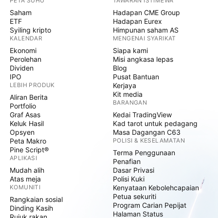
PETA SUHU
TAWARAN ISTIMEWA
Saham
Hadapan CME Group
ETF
Hadapan Eurex
Syiling kripto
Himpunan saham AS
KALENDAR
MENGENAI SYARIKAT
Ekonomi
Siapa kami
Perolehan
Misi angkasa lepas
Dividen
Blog
IPO
Pusat Bantuan
LEBIH PRODUK
Kerjaya
Kit media
Aliran Berita
BARANGAN
Portfolio
Graf Asas
Kedai TradingView
Keluk Hasil
Kad tarot untuk pedagang
Opsyen
Masa Dagangan C63
Peta Makro
POLISI & KESELAMATAN
Pine Script®
Terma Penggunaan
APLIKASI
Penafian
Mudah alih
Dasar Privasi
Atas meja
Polisi Kuki
KOMUNITI
Kenyataan Kebolehcapaian
Petua sekuriti
Rangkaian sosial
Program Carian Pepijat
Dinding Kasih
Halaman Status
Rujuk rakan