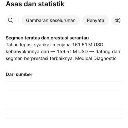
Asas dan statistik
Gambaran keseluruhan
Penyata
Statis
Lebih
Segmen teratas dan prestasi serantau
Tahun lepas, syarikat menjana ‪161.51 M‬ USD,
kebanyakannya dari — ‪159.51 M‬ USD — datang dari
segmen berprestasi terbaiknya, Medical Diagnostic
Services, berbanding dengan ‪126.07 M‬ USD tahun
lepas. Sumbangan terbesar datang dari Mesir, iaitu
Dari sumber
dikira untuk ‪134.88 M‬ USD tahun lepas, dengan
‪104.00 M‬ USD untuk tahun sebelumnya.