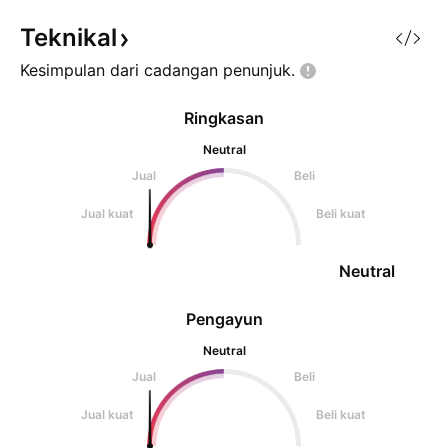
tfdaily /garis putih ini hanyalah
menaik. # "TIDAK 
kajian pembelajaran saha
CALL". # Belajar 
Teknikal
PEM
Kesimpulan dari cadangan
penunjuk.
Ringkasan
Neutral
Jual
Beli
Jual kuat
Beli kuat
Neutral
Pengayun
Neutral
Jual
Beli
Jual kuat
Beli kuat