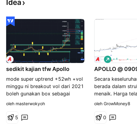
Idea
P
a
sedikit kajian tfw Apollo
APOLLO @ 090
n
j
mode super uptrend +52wh +vol
Secara keseluruh
a
n
minggu ni breakout vol dari 2021
berada dalam struk
g
boleh gunakan box sebagai
menaik. Harga tel
supply n demand boleh gunakan
balik ke kawasan
oleh masterwokyoh
oleh GrowMoney8
gann sebagai snr struktur hh n hl
mula melantun nai
menarik/nampak kukuh/harmonik
harga akan berpe
5
0
\ pecah atas base 2021-hujung
@ RM5.00 Secara 
2023 bpewave :target fibo
arah aliran berada