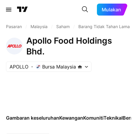
Mulakan
Pasaran
/
Malaysia
/
Saham
/
Barang Tidak Tahan Lama
Apollo Food Holdings
Bhd.
APOLLO
Bursa Malaysia
Gambaran keseluruhan
Kewangan
Komuniti
Teknikal
Ber