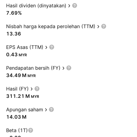
Hasil dividen (dinyatakan)
7.69%
Nisbah harga kepada perolehan (TTM)
13.36
EPS Asas (TTM)
0.43
MYR
Pendapatan bersih (FY)
‪34.49 M‬
MYR
Hasil (FY)
‪311.21 M‬
MYR
Apungan saham
‪14.03 M‬
Beta (1T)