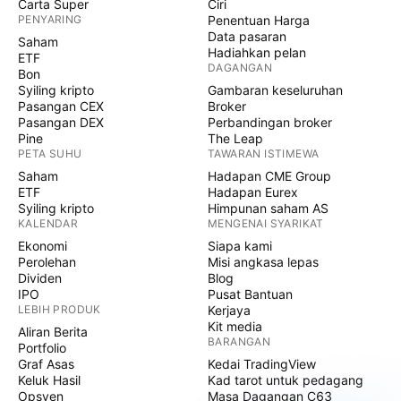
Carta Super
Ciri
PENYARING
Penentuan Harga
Data pasaran
Saham
Hadiahkan pelan
ETF
DAGANGAN
Bon
Syiling kripto
Gambaran keseluruhan
Pasangan CEX
Broker
Pasangan DEX
Perbandingan broker
Pine
The Leap
PETA SUHU
TAWARAN ISTIMEWA
Saham
Hadapan CME Group
ETF
Hadapan Eurex
Syiling kripto
Himpunan saham AS
KALENDAR
MENGENAI SYARIKAT
Ekonomi
Siapa kami
Perolehan
Misi angkasa lepas
Dividen
Blog
IPO
Pusat Bantuan
LEBIH PRODUK
Kerjaya
Kit media
Aliran Berita
BARANGAN
Portfolio
Graf Asas
Kedai TradingView
Keluk Hasil
Kad tarot untuk pedagang
Opsyen
Masa Dagangan C63