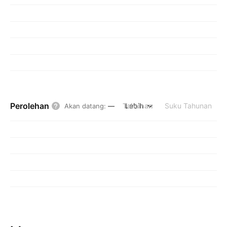
Perolehan
Tahunan
Lebih
Suku Tahunan
Akan datang
:
—