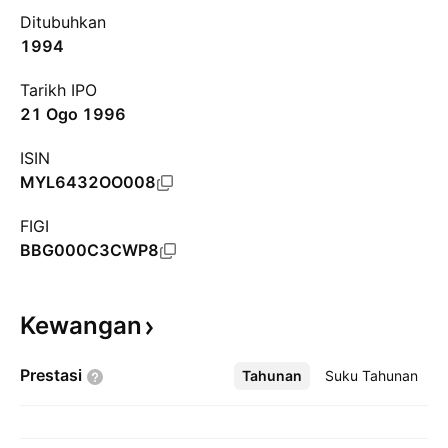
Ditubuhkan
1994
Tarikh IPO
21 Ogo 1996
ISIN
MYL6432OO008
FIGI
BBG000C3CWP8
Kewangan
Prestasi
Tahunan
Lebih
Suku Tahunan