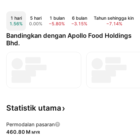
1 hari
5 hari
1 bulan
6 bulan
Tahun sehingga kini
1.56%
0.00%
−5.80%
−3.15%
−7.14%
Bandingkan dengan Apollo Food Holdings
Bhd.
Statistik
utama
Permodalan pasaran
‪460.80 M‬
MYR