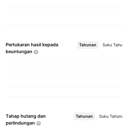
Pertukaran hasil kepada
Tahunan
Lebih
Suku Tahuna
keuntungan
Tahap hutang dan
Tahunan
Lebih
Suku Tahunan
perlindungan