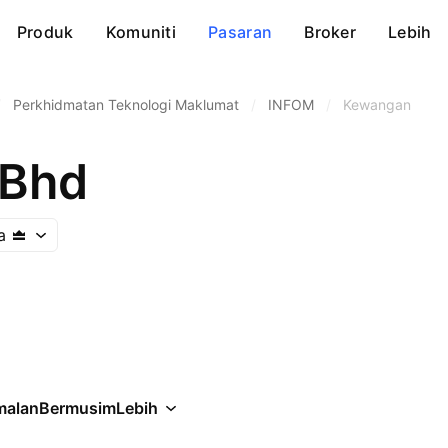
Produk
Komuniti
Pasaran
Broker
Lebih
/
Perkhidmatan Teknologi Maklumat
/
INFOM
/
Kewangan
 Bhd
a
malan
Bermusim
Lebih