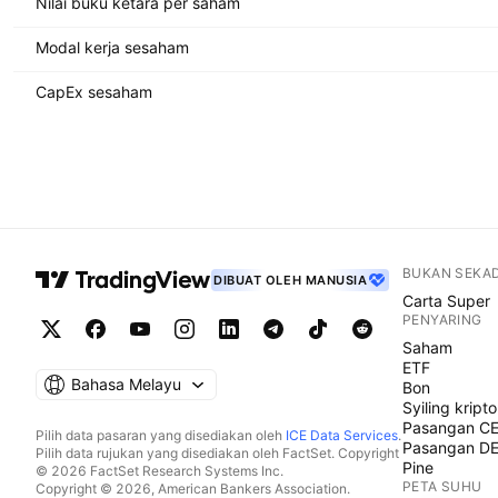
Nilai buku ketara per saham
Modal kerja sesaham
CapEx sesaham
BUKAN SEKA
DIBUAT OLEH MANUSIA
Carta Super
PENYARING
Saham
ETF
Bahasa Melayu
Bon
Syiling kripto
Pasangan C
Pilih data pasaran yang disediakan oleh
ICE Data Services
.
Pasangan D
Pilih data rujukan yang disediakan oleh FactSet. Copyright
Pine
© 2026 FactSet Research Systems Inc.
PETA SUHU
Copyright © 2026, American Bankers Association.