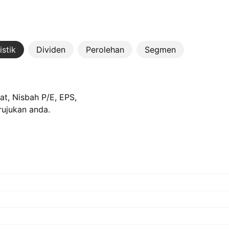
istik
Dividen
Perolehan
Segmen
t, Nisbah P/E, EPS,
rujukan anda.