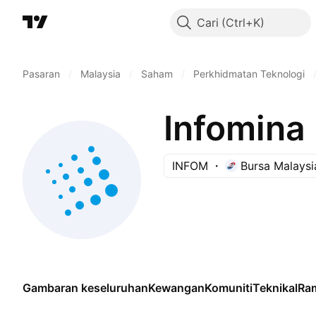
Cari
Pasaran
/
Malaysia
/
Saham
/
Perkhidmatan Teknologi
Infomina
INFOM
Bursa Malaysi
Gambaran keseluruhan
Kewangan
Komuniti
Teknikal
Ra