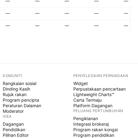
—
—
—
—
—
—
—
—
—
—
—
—
—
—
—
KOMUNITI
PENYELESAIAN PERNIAGAAN
Rangkaian sosial
Widget
Dinding Kasih
Perpustakaan pencartaan
Rujuk rakan
Lightweight Charts™
Program pencipta
Carta Termaju
Peraturan Dalaman
Platform Dagangan
Moderator
PELUANG PERTUMBUHAN
IDEA
Pengiklanan
Dagangan
Integrasi brokeraj
Pendidikan
Program rakan kongsi
Pilihan Editor
Program pendidikan