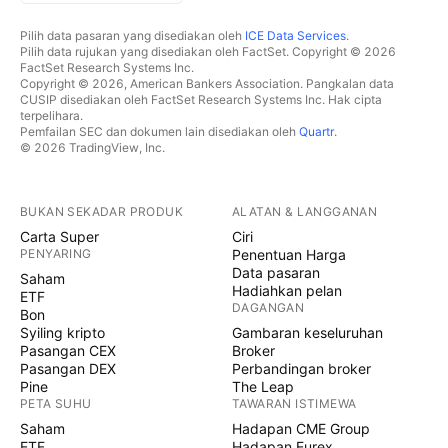
Pilih data pasaran yang disediakan oleh
ICE Data Services
.
Pilih data rujukan yang disediakan oleh FactSet. Copyright © 2026
FactSet Research Systems Inc.
Copyright © 2026, American Bankers Association. Pangkalan data
CUSIP disediakan oleh FactSet Research Systems Inc. Hak cipta
terpelihara.
Pemfailan SEC dan dokumen lain disediakan oleh
Quartr
.
© 2026 TradingView, Inc.
BUKAN SEKADAR PRODUK
ALATAN & LANGGANAN
Carta Super
Ciri
PENYARING
Penentuan Harga
Data pasaran
Saham
Hadiahkan pelan
ETF
DAGANGAN
Bon
Syiling kripto
Gambaran keseluruhan
Pasangan CEX
Broker
Pasangan DEX
Perbandingan broker
Pine
The Leap
PETA SUHU
TAWARAN ISTIMEWA
Saham
Hadapan CME Group
ETF
Hadapan Eurex