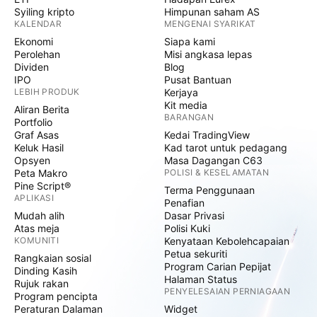
Syiling kripto
Himpunan saham AS
KALENDAR
MENGENAI SYARIKAT
Ekonomi
Siapa kami
Perolehan
Misi angkasa lepas
Dividen
Blog
IPO
Pusat Bantuan
LEBIH PRODUK
Kerjaya
Kit media
Aliran Berita
BARANGAN
Portfolio
Graf Asas
Kedai TradingView
Keluk Hasil
Kad tarot untuk pedagang
Opsyen
Masa Dagangan C63
Peta Makro
POLISI & KESELAMATAN
Pine Script®
Terma Penggunaan
APLIKASI
Penafian
Mudah alih
Dasar Privasi
Atas meja
Polisi Kuki
KOMUNITI
Kenyataan Kebolehcapaian
Petua sekuriti
Rangkaian sosial
Program Carian Pepijat
Dinding Kasih
Halaman Status
Rujuk rakan
PENYELESAIAN PERNIAGAAN
Program pencipta
Peraturan Dalaman
Widget