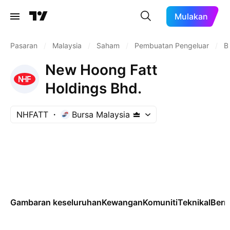
Mulakan
Pasaran
/
Malaysia
/
Saham
/
Pembuatan Pengeluar
/
B
New Hoong Fatt
Holdings Bhd.
NHFATT
Bursa Malaysia
Gambaran keseluruhan
Kewangan
Komuniti
Teknikal
Ber