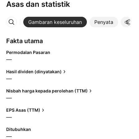
Asas dan statistik
Gambaran keseluruhan
Penyata
Statis
Lebih
Fakta utama
Permodalan Pasaran
—
Hasil dividen (dinyatakan)
—
Nisbah harga kepada perolehan (TTM)
—
EPS Asas (TTM)
—
Ditubuhkan
—