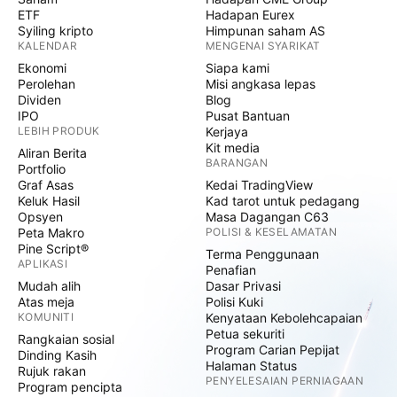
ETF
Hadapan Eurex
Syiling kripto
Himpunan saham AS
KALENDAR
MENGENAI SYARIKAT
Ekonomi
Siapa kami
Perolehan
Misi angkasa lepas
Dividen
Blog
IPO
Pusat Bantuan
LEBIH PRODUK
Kerjaya
Kit media
Aliran Berita
BARANGAN
Portfolio
Graf Asas
Kedai TradingView
Keluk Hasil
Kad tarot untuk pedagang
Opsyen
Masa Dagangan C63
Peta Makro
POLISI & KESELAMATAN
Pine Script®
Terma Penggunaan
APLIKASI
Penafian
Mudah alih
Dasar Privasi
Atas meja
Polisi Kuki
KOMUNITI
Kenyataan Kebolehcapaian
Petua sekuriti
Rangkaian sosial
Program Carian Pepijat
Dinding Kasih
Halaman Status
Rujuk rakan
PENYELESAIAN PERNIAGAAN
Program pencipta