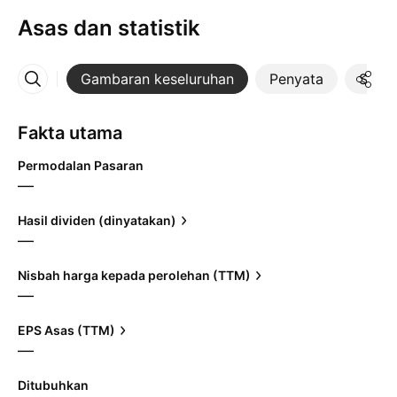
Asas dan statistik
Gambaran keseluruhan
Penyata
Statis
Lebih
Fakta utama
Permodalan Pasaran
—
Hasil dividen (dinyatakan)
—
Nisbah harga kepada perolehan (TTM)
—
EPS Asas (TTM)
—
Ditubuhkan