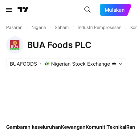
Mulakan
Pasaran
/
Nigeria
/
Saham
/
Industri Pemprosesan
/
Kom
BUA Foods PLC
BUAFOODS
Nigerian Stock Exchange
Gambaran keseluruhan
Kewangan
Komuniti
Teknikal
Rama