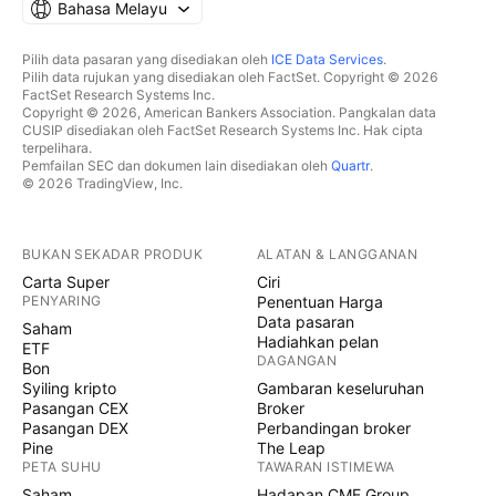
Bahasa Melayu
Pilih data pasaran yang disediakan oleh
ICE Data Services
.
Pilih data rujukan yang disediakan oleh FactSet. Copyright © 2026
FactSet Research Systems Inc.
Copyright © 2026, American Bankers Association. Pangkalan data
CUSIP disediakan oleh FactSet Research Systems Inc. Hak cipta
terpelihara.
Pemfailan SEC dan dokumen lain disediakan oleh
Quartr
.
© 2026 TradingView, Inc.
BUKAN SEKADAR PRODUK
ALATAN & LANGGANAN
Carta Super
Ciri
PENYARING
Penentuan Harga
Data pasaran
Saham
Hadiahkan pelan
ETF
DAGANGAN
Bon
Syiling kripto
Gambaran keseluruhan
Pasangan CEX
Broker
Pasangan DEX
Perbandingan broker
Pine
The Leap
PETA SUHU
TAWARAN ISTIMEWA
Saham
Hadapan CME Group