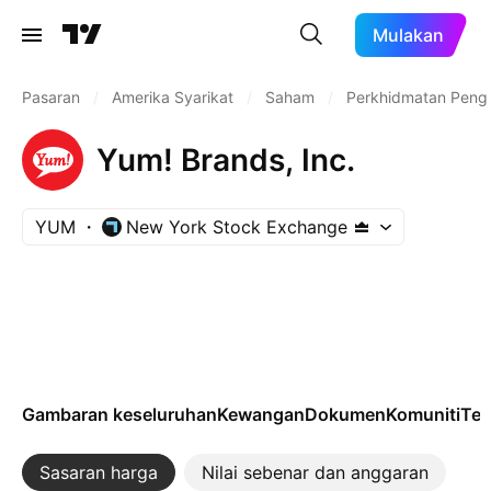
Mulakan
Pasaran
/
Amerika Syarikat
/
Saham
/
Perkhidmatan Peng
Yum! Brands, Inc.
YUM
New York Stock Exchange
Gambaran keseluruhan
Kewangan
Dokumen
Komuniti
Tek
Sasaran harga
Nilai sebenar dan anggaran