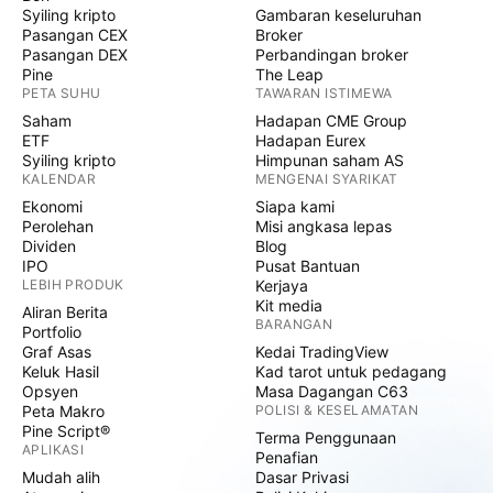
Syiling kripto
Gambaran keseluruhan
Pasangan CEX
Broker
Pasangan DEX
Perbandingan broker
Pine
The Leap
PETA SUHU
TAWARAN ISTIMEWA
Saham
Hadapan CME Group
ETF
Hadapan Eurex
Syiling kripto
Himpunan saham AS
KALENDAR
MENGENAI SYARIKAT
Ekonomi
Siapa kami
Perolehan
Misi angkasa lepas
Dividen
Blog
IPO
Pusat Bantuan
LEBIH PRODUK
Kerjaya
Kit media
Aliran Berita
BARANGAN
Portfolio
Graf Asas
Kedai TradingView
Keluk Hasil
Kad tarot untuk pedagang
Opsyen
Masa Dagangan C63
Peta Makro
POLISI & KESELAMATAN
Pine Script®
Terma Penggunaan
APLIKASI
Penafian
Mudah alih
Dasar Privasi