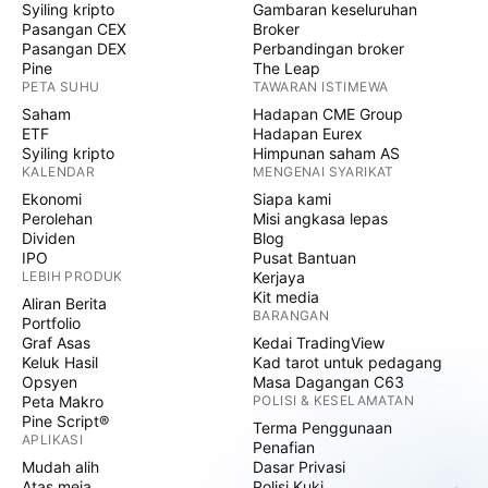
Syiling kripto
Gambaran keseluruhan
Pasangan CEX
Broker
Pasangan DEX
Perbandingan broker
Pine
The Leap
PETA SUHU
TAWARAN ISTIMEWA
Saham
Hadapan CME Group
ETF
Hadapan Eurex
Syiling kripto
Himpunan saham AS
KALENDAR
MENGENAI SYARIKAT
Ekonomi
Siapa kami
Perolehan
Misi angkasa lepas
Dividen
Blog
IPO
Pusat Bantuan
LEBIH PRODUK
Kerjaya
Kit media
Aliran Berita
BARANGAN
Portfolio
Graf Asas
Kedai TradingView
Keluk Hasil
Kad tarot untuk pedagang
Opsyen
Masa Dagangan C63
Peta Makro
POLISI & KESELAMATAN
Pine Script®
Terma Penggunaan
APLIKASI
Penafian
Mudah alih
Dasar Privasi
Atas meja
Polisi Kuki