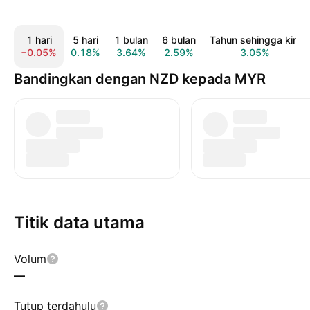
1 hari
5 hari
1 bulan
6 bulan
Tahun sehingga kini
−0.05%
0.18%
3.64%
2.59%
3.05%
Bandingkan dengan NZD kepada MYR
Titik data utama
Volum
—
Tutup terdahulu