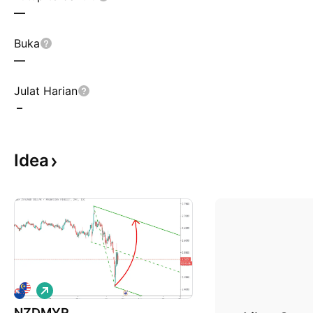
—
Buka
—
Julat Harian
–
Idea
P
a
NZDMYR
n