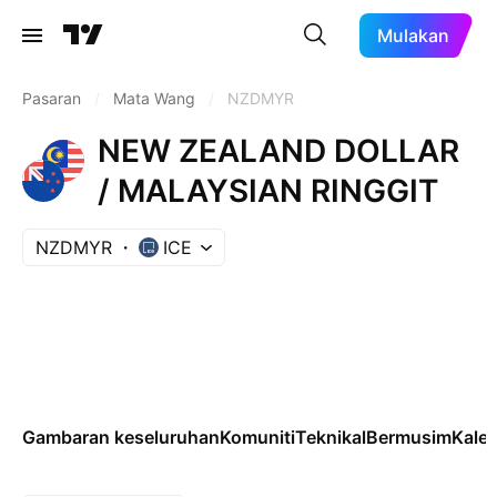
Mulakan
Pasaran
/
Mata Wang
/
NZDMYR
NEW ZEALAND DOLLAR
/ MALAYSIAN RINGGIT
NZDMYR
ICE
Gambaran keseluruhan
Komuniti
Teknikal
Bermusim
Kale