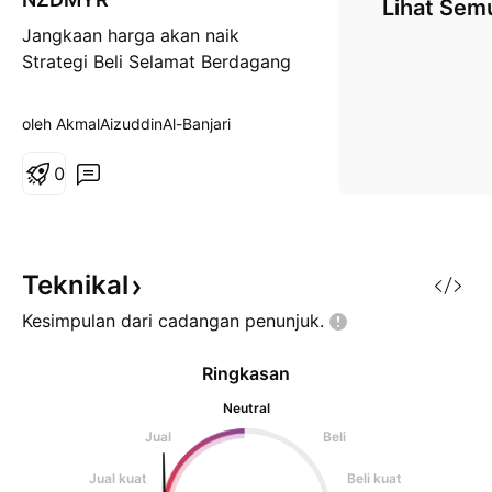
Lihat Sem
j
Jangkaan harga akan naik
a
n
Strategi Beli Selamat Berdagang
g
oleh AkmalAizuddinAl-Banjari
0
Teknikal
Kesimpulan dari cadangan
penunjuk.
Ringkasan
Neutral
Jual
Beli
Jual kuat
Beli kuat