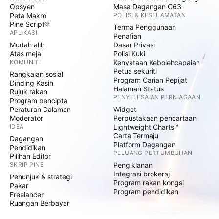
Opsyen
Masa Dagangan C63
Peta Makro
POLISI & KESELAMATAN
Pine Script®
Terma Penggunaan
APLIKASI
Penafian
Mudah alih
Dasar Privasi
Atas meja
Polisi Kuki
KOMUNITI
Kenyataan Kebolehcapaian
Petua sekuriti
Rangkaian sosial
Program Carian Pepijat
Dinding Kasih
Halaman Status
Rujuk rakan
PENYELESAIAN PERNIAGAAN
Program pencipta
Peraturan Dalaman
Widget
Moderator
Perpustakaan pencartaan
IDEA
Lightweight Charts™
Carta Termaju
Dagangan
Platform Dagangan
Pendidikan
PELUANG PERTUMBUHAN
Pilihan Editor
SKRIP PINE
Pengiklanan
Integrasi brokeraj
Penunjuk & strategi
Program rakan kongsi
Pakar
Program pendidikan
Freelancer
Ruangan Berbayar