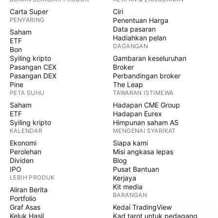
Carta Super
Ciri
PENYARING
Penentuan Harga
Data pasaran
Saham
Hadiahkan pelan
ETF
DAGANGAN
Bon
Syiling kripto
Gambaran keseluruhan
Pasangan CEX
Broker
Pasangan DEX
Perbandingan broker
Pine
The Leap
PETA SUHU
TAWARAN ISTIMEWA
Saham
Hadapan CME Group
ETF
Hadapan Eurex
Syiling kripto
Himpunan saham AS
KALENDAR
MENGENAI SYARIKAT
Ekonomi
Siapa kami
Perolehan
Misi angkasa lepas
Dividen
Blog
IPO
Pusat Bantuan
LEBIH PRODUK
Kerjaya
Kit media
Aliran Berita
BARANGAN
Portfolio
Graf Asas
Kedai TradingView
Keluk Hasil
Kad tarot untuk pedagang