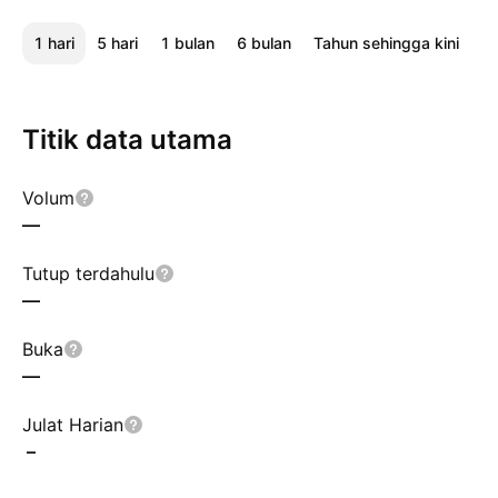
1 hari
5 hari
1 bulan
6 bulan
Tahun sehingga kini
1 
Titik data utama
Volum
—
Tutup terdahulu
—
Buka
—
Julat Harian
–