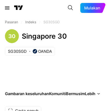
Mulakan
Pasaran
/
Indeks
/
SG30SGD
Singapore 30
SG30SGD
OANDA
Gambaran keseluruhan
Komuniti
Bermusim
Lebih
Carta penuh