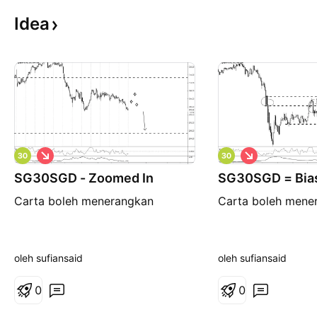
Idea
S
S
i
i
SG30SGD - Zoomed In
n
SG30SGD = Bias
n
g
g
Carta boleh menerangkan
Carta boleh mene
k
k
a
a
t
t
oleh sufiansaid
oleh sufiansaid
0
0