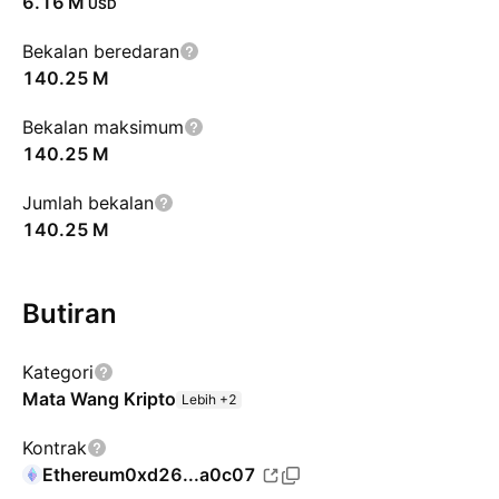
‪6.16 M‬
USD
Bekalan beredaran
‪140.25 M‬
Bekalan maksimum
‪140.25 M‬
Jumlah bekalan
‪140.25 M‬
Butiran
Kategori
Mata Wang Kripto
Lebih +2
Kontrak
Ethereum
0xd26...a0c07