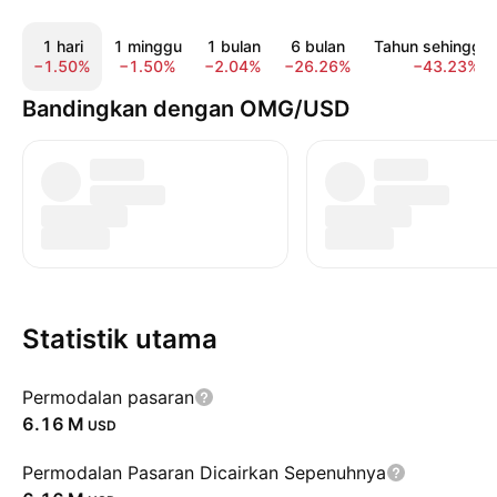
1 hari
1 minggu
1 bulan
6 bulan
Tahun sehingga k
−1.50%
−1.50%
−2.04%
−26.26%
−43.23%
Bandingkan dengan OMG/USD
Statistik utama
Permodalan pasaran
‪6.16 M‬
USD
Permodalan Pasaran Dicairkan Sepenuhnya