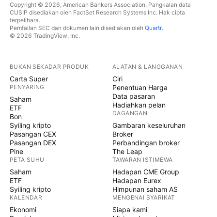
Copyright © 2026, American Bankers Association. Pangkalan data
CUSIP disediakan oleh FactSet Research Systems Inc. Hak cipta
terpelihara.
Pemfailan SEC dan dokumen lain disediakan oleh
Quartr
.
© 2026 TradingView, Inc.
BUKAN SEKADAR PRODUK
ALATAN & LANGGANAN
Carta Super
Ciri
PENYARING
Penentuan Harga
Data pasaran
Saham
Hadiahkan pelan
ETF
DAGANGAN
Bon
Syiling kripto
Gambaran keseluruhan
Pasangan CEX
Broker
Pasangan DEX
Perbandingan broker
Pine
The Leap
PETA SUHU
TAWARAN ISTIMEWA
Saham
Hadapan CME Group
ETF
Hadapan Eurex
Syiling kripto
Himpunan saham AS
KALENDAR
MENGENAI SYARIKAT
Ekonomi
Siapa kami