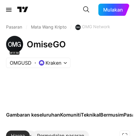
Mulakan
OMG Network
Pasaran
/
Mata Wang Kripto
/
OmiseGO
#1114
OMGUSD
Kraken
Gambaran keseluruhan
Komuniti
Teknikal
Bermusim
Pasa
Harga
Lebih
Permodalan pasaran