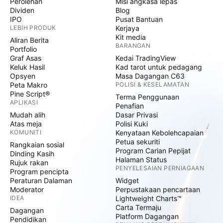
Perolehan
Misi angkasa lepas
Dividen
Blog
IPO
Pusat Bantuan
LEBIH PRODUK
Kerjaya
Kit media
Aliran Berita
BARANGAN
Portfolio
Graf Asas
Kedai TradingView
Keluk Hasil
Kad tarot untuk pedagang
Opsyen
Masa Dagangan C63
Peta Makro
POLISI & KESELAMATAN
Pine Script®
Terma Penggunaan
APLIKASI
Penafian
Mudah alih
Dasar Privasi
Atas meja
Polisi Kuki
KOMUNITI
Kenyataan Kebolehcapaian
Petua sekuriti
Rangkaian sosial
Program Carian Pepijat
Dinding Kasih
Halaman Status
Rujuk rakan
PENYELESAIAN PERNIAGAAN
Program pencipta
Peraturan Dalaman
Widget
Moderator
Perpustakaan pencartaan
IDEA
Lightweight Charts™
Carta Termaju
Dagangan
Platform Dagangan
Pendidikan