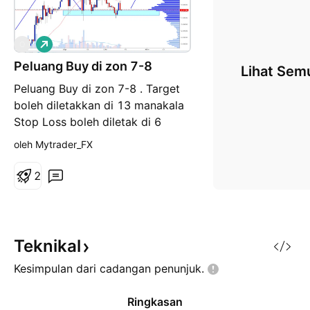
P
O
a
Peluang Buy di zon 7-8
n
Lihat Sem
j
Peluang Buy di zon 7-8 . Target
a
n
boleh diletakkan di 13 manakala
g
Stop Loss boleh diletak di 6
oleh Mytrader_FX
2
Teknikal
Kesimpulan dari cadangan
penunjuk.
Ringkasan