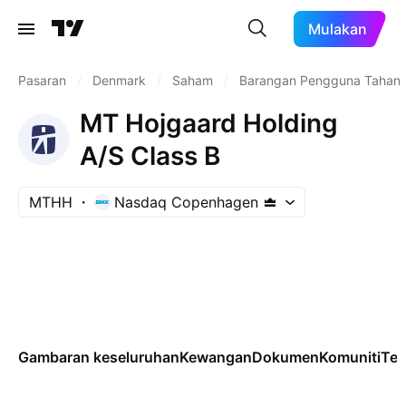
Mulakan
Pasaran
/
Denmark
/
Saham
/
Barangan Pengguna Tahan
MT Hojgaard Holding
A/S Class B
MTHH
Nasdaq Copenhagen
Gambaran keseluruhan
Kewangan
Dokumen
Komuniti
Tek