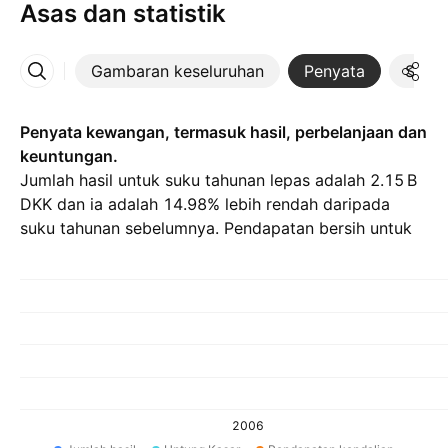
Asas dan statistik
Gambaran keseluruhan
Penyata
Statis
Lebih
Penyata kewangan, termasuk hasil, perbelanjaan dan
keuntungan.
Jumlah hasil untuk suku tahunan lepas adalah ‪2.15 B‬
DKK dan ia adalah 14.98% lebih rendah daripada
suku tahunan sebelumnya. Pendapatan bersih untuk
Q1 26 adalah ‪40.00 M‬ DKK.
2006