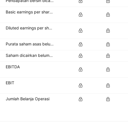
Pendapatan bersih dicairkan sedia ada untuk pemegang saham biasa
Basic earnings per share (basic EPS)
Diluted earnings per share (diluted EPS)
Purata saham asas belum jelas
Saham dicairkan belum jelas
EBITDA
EBIT
Jumlah Belanja Operasi