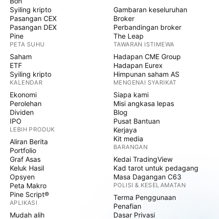
Bon
Syiling kripto
Gambaran keseluruhan
Pasangan CEX
Broker
Pasangan DEX
Perbandingan broker
Pine
The Leap
PETA SUHU
TAWARAN ISTIMEWA
Saham
Hadapan CME Group
ETF
Hadapan Eurex
Syiling kripto
Himpunan saham AS
KALENDAR
MENGENAI SYARIKAT
Ekonomi
Siapa kami
Perolehan
Misi angkasa lepas
Dividen
Blog
IPO
Pusat Bantuan
LEBIH PRODUK
Kerjaya
Kit media
Aliran Berita
BARANGAN
Portfolio
Graf Asas
Kedai TradingView
Keluk Hasil
Kad tarot untuk pedagang
Opsyen
Masa Dagangan C63
Peta Makro
POLISI & KESELAMATAN
Pine Script®
Terma Penggunaan
APLIKASI
Penafian
Mudah alih
Dasar Privasi