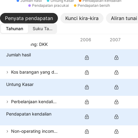
Jumlah hasil
Untung Kasar
Pendapatan kendalian
Pendapatan pracukai
Pendapatan bersih
Penyata pendapatan
Kunci kira-kira
Aliran tunai
Tahunan
Suku Tahunan
Metrik
2006
2007
Mata wang: DKK
Jumlah hasil
Kos barangan yang dijual
Untung Kasar
Perbelanjaan kendalian (tidak termasuk COGS)
Pendapatan kendalian
Non-operating income (total)